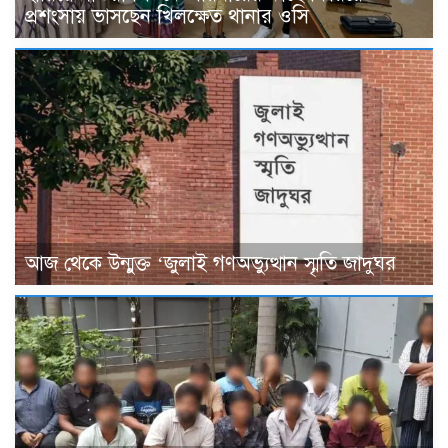
প্রশংসায় ভাসছেন খিলক্ষেত থানার ওসি
আজ থেকে উন্মুক্ত ‘জুলাই গণঅভ্যুত্থান স্মৃতি জাদুঘর