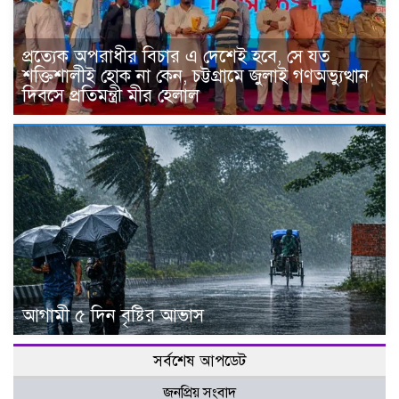
প্রত্যেক অপরাধীর বিচার এ দেশেই হবে, সে যত
শক্তিশালীই হোক না কেন, চট্টগ্রামে জুলাই গণঅভ্যুত্থান
দিবসে প্রতিমন্ত্রী মীর হেলাল
আগামী ৫ দিন বৃষ্টির আভাস
সর্বশেষ আপডেট
জনপ্রিয় সংবাদ