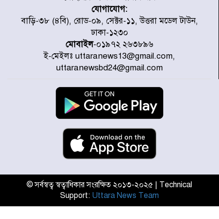
যোগাযোগ:
প্রত্যেক অপরাধীর বিচার এ দেশেই
বাড়ি-৩৮ (৪বি), রোড-০৯, সেক্টর-১১, উত্তরা মডেল টাউন,
হবে, সে যত শক্তিশালীই হোক না কেন,
ঢাকা-১২৩০
চট্টগ্রামে জুলাই গণঅভ্যুত্থান দিবসে
প্রতিমন্ত্রী মীর হেলাল
মোবাইল
-০১৯৭২ ২৬৩৮৯৬
ই-মেইলঃ uttaranews13@gmail.com,
আগামী ৫ দিন বৃষ্টির আভাস
uttaranewsbd24@gmail.com
হাসিনার বক্তব্য প্রচারে ভারতের সমর্থন
নেই
জুলাই গণঅভ্যুত্থানে আহত যোদ্ধা
মিতুর খোঁজ নিলেন প্রধানমন্ত্রী
© সর্বস্বত্ব স্বত্বাধিকার সংরক্ষিত ২০১৩-২০২৫ | Technical
Support:
Uttara News Team
উত্তরায় জুলাই গণঅভ্যুত্থানের ৯২
শহীদের তালিকা প্রকাশ করল JRA