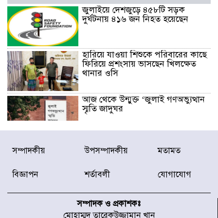
জুলাইয়ে দেশজুড়ে ৪৫৮টি সড়ক
দুর্ঘটনায় ৪১৬ জন নিহত হয়েছেন
হারিয়ে যাওয়া শিশুকে পরিবারের কাছে
ফিরিয়ে প্রশংসায় ভাসছেন খিলক্ষেত
থানার ওসি
আজ থেকে উন্মুক্ত ‘জুলাই গণঅভ্যুত্থান
স্মৃতি জাদুঘর
রাজধানীর উত্তরা আঞ্চলিক পাসপোর্ট
সম্পাদকীয়
উপসম্পাদকীয়
মতামত
অফিসের সামনে দালাল চক্রের ১৩ জন
সদস্যকে বিভিন্ন মেয়াদে সাজা প্রদান
করেছে র‌্যাব-১
বিজ্ঞাপন
শর্তাবলী
যোগাযোগ
হরমুজ প্রণালি নিয়ে ওমানের সঙ্গে চুক্তি
চূড়ান্ত পর্যায়ে : ইরান
সম্পাদক ও প্রকাশকঃ
মোহাম্মদ তারেকউজ্জামান খান