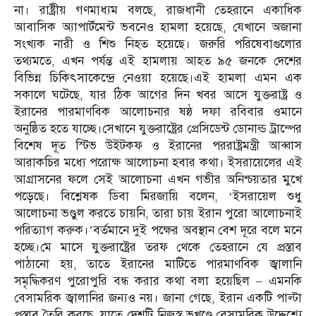
না। রাষ্ট্রীয় গণমাধ্যম বলছে, রাজধানী তেহরানে একাধিক
আবাসিক অ্যাপার্টমেন্ট ভবনেও হামলা হয়েছে, যেখানে অজানা
সংখ্যক নারী ও শিশু নিহত হয়েছে। জরুরি পরিষেবাগুলোর
তথ্যমতে, এখন পর্যন্ত এই হামলায় আহত ৯৫ জনকে দেশের
বিভিন্ন চিকিৎসাকেন্দ্রে নেওয়া হয়েছে।এই হামলা এমন এক
সকালে ঘটেছে, যার ঠিক আগের দিন খবর আসে যুক্তরাষ্ট্র ও
ইরানের পারমাণবিক আলোচনার ষষ্ঠ দফা রবিবার ওমানে
অনুষ্ঠিত হতে যাচ্ছে।সেখানে যুক্তরাষ্ট্রের প্রেসিডেন্ট ডোনাল্ড ট্রাম্পের
বিশেষ দূত স্টিভ উইটকফ ও ইরানের পররাষ্ট্রমন্ত্রী আব্বাস
আরাকচির মধ্যে পরোক্ষ আলোচনা হবার কথা। ইসরায়েলের এই
আগ্রাসনের ফলে সেই আলোচনা এখন গভীর অনিশ্চয়তার মুখে
পড়েছে। বিশ্লেষক ডিবা মিরজায়ি বলেন, ‘ইসরায়েল শুধু
আলোচনা ভণ্ডুল করতে চায়নি, তারা চায় ইরান পুরো আলোচনাই
পরিত্যাগ করুক।’বর্তমানে দুই পক্ষের অবস্থান বেশ দূরে বলে মনে
হচ্ছে।মে মাসে যুক্তরাষ্ট্রের তরফ থেকে তেহরানে যে প্রস্তাব
পাঠানো হয়, তাতে ইরানের মাটিতে পারমাণবিক জ্বালানি
সমৃদ্ধিকরণ পুরোপুরি বন্ধ করার কথা বলা হয়েছিল – এমনকি
বেসামরিক জ্বালানির জন্যও নয়। জানা গেছে, ইরান একটি পাল্টা
প্রস্তাব তৈরি করছে, যাতে দেশটি নিজস্ব ভূখণ্ডে বেসামরিক উদ্দেশ্যে