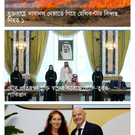
যুক্তরাষ্ট্রে দাবানল নেভাতে গিয়ে হেলিকপ্টার বিধ্বস্ত,
নিহত ১
যৌথ প্রতিরক্ষা চুক্তি স্বাক্ষর করেছে সৌদি-তুরস্ক-
পাকিস্তান