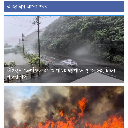
এ জাতীয় আরো খবর..
টাইফুন ‘ডলফিনের’ আঘাতে জাপানে ৫ আহত, চীনে
বন্দর বন্ধ