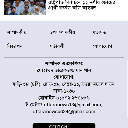
রাষ্ট্রপতি নির্বাচনে ১১ দলীয় জোটের
প্রার্থী কর্নেল অলি আহমদ
ডিএনসিসির সঙ্গে সমন্বয়ে পরিচ্ছন্নতার
সম্পাদকীয়
উপসম্পাদকীয়
মতামত
নতুন উদ্যোগ নিকুঞ্জ-টানপাড়ায়
বিজ্ঞাপন
শর্তাবলী
যোগাযোগ
নবনির্বাচিত কার্যনির্বাহী পরিষদের
উদ্যোগে উত্তরা ১৩ নং সেক্টর-এ
সম্পাদক ও প্রকাশকঃ
পরিষ্কার-পরিচ্ছন্নতা অভিযান
মোহাম্মদ তারেকউজ্জামান খান
যোগাযোগ:
ডিএমপির অভিযানে ২৪ ঘণ্টায় গ্রেপ্তার
বাড়ি-৩৮ (৪বি), রোড-০৯, সেক্টর-১১, উত্তরা মডেল টাউন,
৫০৪, উদ্ধার মাদক-অস্ত্র
ঢাকা-১২৩০
মোবাইল
-০১৯৭২ ২৬৩৮৯৬
ই-মেইলঃ uttaranews13@gmail.com,
সন্দ্বীপের চরে বিপদে পড়া কচ্ছপ উদ্ধার
uttaranewsbd24@gmail.com
সাগরে অবমুক্ত