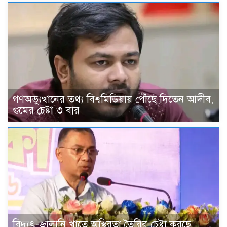
গণঅভ্যুত্থানের তথ্য বিশ্বমিডিয়ায় পৌঁছে দিতেন আদীব,
গুমের চেষ্টা ৩ বার
বিদ্যুৎ-জ্বালানি খাতে অস্থিরতা তৈরির চেষ্টা করছে