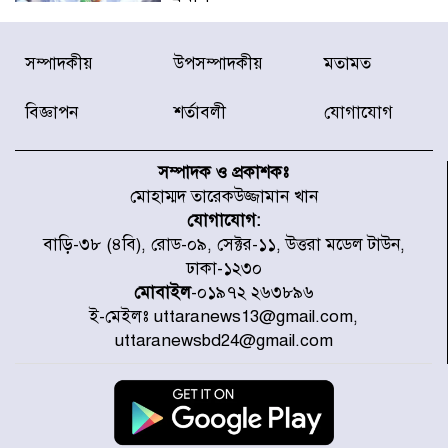
বিদ্যুৎ-জ্বালানি খাতে অস্থিরতা তৈরির
সম্পাদকীয়
উপসম্পাদকীয়
মতামত
চেষ্টা করছে একটি চক্র : প্রধানমন্ত্রী
বিজ্ঞাপন
শর্তাবলী
যোগাযোগ
টাইফুন ‘ডলফিনের’ আঘাতে জাপানে
৫ আহত, চীনে বন্দর বন্ধ
সম্পাদক ও প্রকাশকঃ
মোহাম্মদ তারেকউজ্জামান খান
যোগাযোগ:
চিকিৎসা খাতে জিডিপির ৫ শতাংশ
বাড়ি-৩৮ (৪বি), রোড-০৯, সেক্টর-১১, উত্তরা মডেল টাউন,
বরাদ্দের ঘোষণা স্থানীয় সরকার মন্ত্রীর
ঢাকা-১২৩০
মোবাইল
-০১৯৭২ ২৬৩৮৯৬
ই-মেইলঃ uttaranews13@gmail.com,
জুলাই জাদুঘর ঘুরে দেখলেন এনসিপি
uttaranewsbd24@gmail.com
নেতারা
যুক্তরাষ্ট্রে দাবানল নেভাতে গিয়ে
হেলিকপ্টার বিধ্বস্ত, নিহত ১