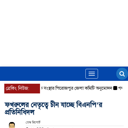
Toggle
navigation
ব্রেকিং নিউজ:
জাতীয় সাংবাদিক সংস্থার পিরোজপুর জেলা কমিটি অনুমোদন
গণঅভ্যুত্থ
ফখরুলের নেতৃত্বে চীন যাচ্ছে বিএনপি’র
প্রতিনিধিদল
ডেস্ক রিপোর্ট