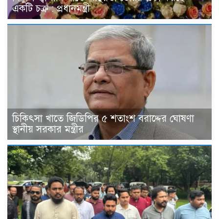
একটি চক্র : প্রধানমন্ত্রী
চিকিৎসা খাতে জিডিপির ৫ শতাংশ বরাদ্দের ঘোষণা
স্থানীয় সরকার মন্ত্রীর