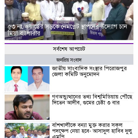
৫৩ নং ওয়ার্ডের সড়কে নেমপ্লেট স্থাপনের উদ্যোগ চান
মিয়া ব্যাপারীর
সর্বশেষ আপডেট
জনপ্রিয় সংবাদ
জাতীয় সাংবাদিক সংস্থার পিরোজপুর
জেলা কমিটি অনুমোদন
গণঅভ্যুত্থানের তথ্য বিশ্বমিডিয়ায় পৌঁছে
দিতেন আদীব, গুমের চেষ্টা ৩ বার
বাঁশখালীকে বন্যা মুক্ত করার সকল
পদক্ষেপ নেয়া হবে- আসাদুল হাবিব দুলু
এমপি