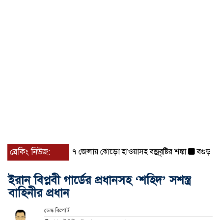
ব্রেকিং নিউজ:
৭ জেলায় ঝোড়ো হাওয়াসহ বজ্রবৃষ্টির শঙ্কা
বগুড়া ও সিলে
ইরান বিপ্লবী গার্ডের প্রধানসহ ‘শহিদ’ সশস্ত্র
বাহিনীর প্রধান
ডেস্ক রিপোর্ট