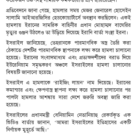
কয়েকজন উচ্চপদস্থ সামরিক কর্মকর্তারাও প্রাণ হারিয়েছেন।
প্রতিবেদনে জানা গেছে, হামলার সময় মেজর জেনারেল হোসেইন
সালামি আইআরজিসির হেডকোয়ার্টার্সে অবস্থান করছিলেন। একই
হামলায় ইরানের সামরিক বাহিনীর প্রধান মোহাম্মদ বাঘেরির
মৃত্যুর গুঞ্জন উঠলেও তা উড়িয়ে দিয়েছে ইরানি বার্তা সংস্থা ইরনা।
ইসরাইল জানিয়েছে, তেহরানকে পারমাণবিক অস্ত্র তৈরি করা
ঠেকাতে দেশটির পারমাণবিক স্থাপনাকে লক্ষ্য করে হামলা চালানো
হয়েছে। ইরানের সংবাদমাধ্যম এবং প্রত্যক্ষদর্শীদের বরাত দিয়ে
ইউরেনিয়াম সমৃদ্ধকরণ অঞ্চলে ইসরাইলের হামলা চালানোর
বিষয়টি জানানো হয়েছে।
ইসরাইল এ হামলাকে ‘রাইজিং লায়ন’ নাম দিয়েছে। ইরানের
কমান্ডার এবং ক্ষেপণাস্ত্র স্থাপনা লক্ষ্য করে হামলা চালানোর পর
পালটা হামলার আশঙ্কায় সারা দেশে জরুরি অবস্থা জারি করা
হয়েছে।
ইসরাইলের প্রধানমন্ত্রী বেনিয়ামিন নেতানিয়াহু রেকর্ডকৃত এক
ভিডিও বার্তায় জানান, ‘আমরা ইসরাইলের ইতিহাসের একটি
নির্ণায়ক মুহূর্তে আছি।’