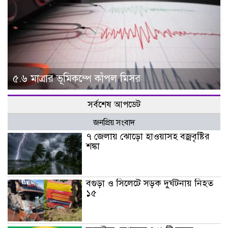
৫.৬ মাত্রার ভূমিকম্পে কাঁপল মিসর
সর্বশেষ আপডেট
জনপ্রিয় সংবাদ
৭ জেলায় ঝোড়ো হাওয়াসহ বজ্রবৃষ্টির
শঙ্কা
বগুড়া ও সিলেটে সড়ক দুর্ঘটনায় নিহত
১৫