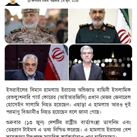
আপডেট টাইম: শুক্রবার, ১৩ জুন, ২০২৫
ইসরাইলের বিমান হামলায় ইরানের অভিজাত বাহিনী ইসলামিক
রেভল্যুশনারি গার্ড কোরের (আইআরজিসি) প্রধান মেজর জেনারেল
হোসেইন সালামি নিহত হয়েছেন। এছাড়া এ হামলায় আরও দুই
পরমাণু বিজ্ঞানীও নিহত হয়েছেন বলে জানা গেছে।
শুক্রবার (১৩ জুন) দেশটির রাষ্ট্রীয় বার্তাসংস্থা তাসনিম এবং
তেহরান টাইমস এ তথ্য নিশ্চিত করেছে। এ হামলায় ইরানের বেশ