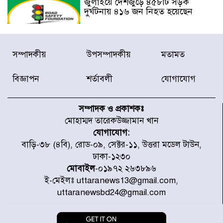
জুলাইয়ে দেশজুড়ে ৪৫৮টি সড়ক
দুর্ঘটনায় ৪১৬ জন নিহত হয়েছেন
হারিয়ে যাওয়া শিশুকে পরিবারের কাছে
সম্পাদকীয়
উপসম্পাদকীয়
মতামত
ফিরিয়ে প্রশংসায় ভাসছেন খিলক্ষেত
থানার ওসি
বিজ্ঞাপন
শর্তাবলী
যোগাযোগ
আজ থেকে উন্মুক্ত ‘জুলাই গণঅভ্যুত্থান
স্মৃতি জাদুঘর
সম্পাদক ও প্রকাশকঃ
মোহাম্মদ তারেকউজ্জামান খান
যোগাযোগ:
রাজধানীর উত্তরা আঞ্চলিক পাসপোর্ট
বাড়ি-৩৮ (৪বি), রোড-০৯, সেক্টর-১১, উত্তরা মডেল টাউন,
অফিসের সামনে দালাল চক্রের ১৩ জন
ঢাকা-১২৩০
সদস্যকে বিভিন্ন মেয়াদে সাজা প্রদান
করেছে র‌্যাব-১
মোবাইল
-০১৯৭২ ২৬৩৮৯৬
ই-মেইলঃ uttaranews13@gmail.com,
হরমুজ প্রণালি নিয়ে ওমানের সঙ্গে চুক্তি
uttaranewsbd24@gmail.com
চূড়ান্ত পর্যায়ে : ইরান