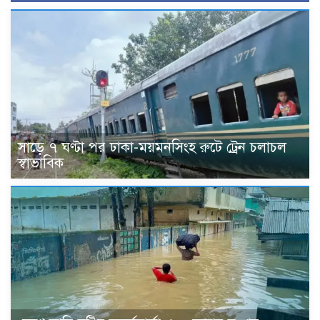
সাড়ে ৭ ঘণ্টা পর ঢাকা-ময়মনসিংহ রুটে ট্রেন চলাচল
স্বাভাবিক