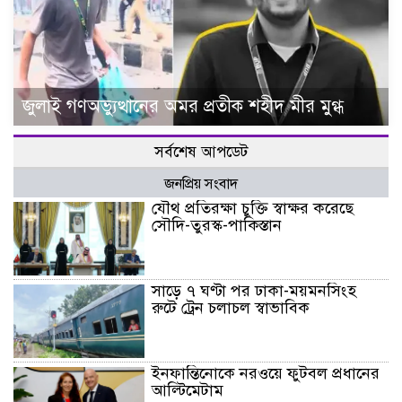
জুলাই গণঅভ্যুত্থানের অমর প্রতীক শহীদ মীর মুগ্ধ
সর্বশেষ আপডেট
জনপ্রিয় সংবাদ
যৌথ প্রতিরক্ষা চুক্তি স্বাক্ষর করেছে
সৌদি-তুরস্ক-পাকিস্তান
সাড়ে ৭ ঘণ্টা পর ঢাকা-ময়মনসিংহ
রুটে ট্রেন চলাচল স্বাভাবিক
ইনফান্তিনোকে নরওয়ে ফুটবল প্রধানের
আল্টিমেটাম