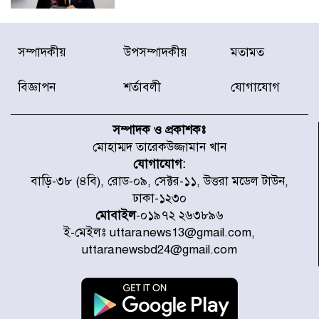
দেশে ভারি বৃষ্টির সতর্কবার্তা, ১০
সম্পাদকীয়
উপসম্পাদকীয়
মতামত
জেলায় বন্যার পূর্বাভাস
বিজ্ঞাপন
শর্তাবলী
যোগাযোগ
৫৩ নং ওয়ার্ডের সড়কে নেমপ্লেট
স্থাপনের উদ্যোগ চান মিয়া ব্যাপারীর
সম্পাদক ও প্রকাশকঃ
মোহাম্মদ তারেকউজ্জামান খান
যোগাযোগ:
৭ জেলায় ঝোড়ো হাওয়াসহ বজ্রবৃষ্টির
বাড়ি-৩৮ (৪বি), রোড-০৯, সেক্টর-১১, উত্তরা মডেল টাউন,
শঙ্কা
ঢাকা-১২৩০
মোবাইল
-০১৯৭২ ২৬৩৮৯৬
ই-মেইলঃ uttaranews13@gmail.com,
বগুড়া ও সিলেটে সড়ক দুর্ঘটনায় নিহত
uttaranewsbd24@gmail.com
১৫
জুলাইয়ে দেশজুড়ে ৪৫৮টি সড়ক
দুর্ঘটনায় ৪১৬ জন নিহত হয়েছেন