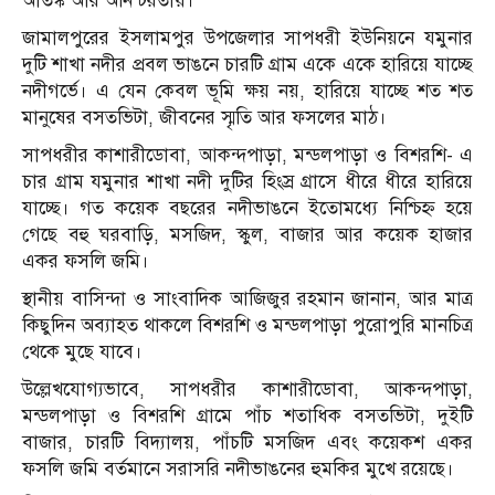
আতঙ্ক আর অনিশ্চয়তায়।
জামালপুরের ইসলামপুর উপজেলার সাপধরী ইউনিয়নে যমুনার
দুটি শাখা নদীর প্রবল ভাঙনে চারটি গ্রাম একে একে হারিয়ে যাচ্ছে
নদীগর্ভে। এ যেন কেবল ভূমি ক্ষয় নয়, হারিয়ে যাচ্ছে শত শত
মানুষের বসতভিটা, জীবনের স্মৃতি আর ফসলের মাঠ।
সাপধরীর কাশারীডোবা, আকন্দপাড়া, মন্ডলপাড়া ও বিশরশি- এ
চার গ্রাম যমুনার শাখা নদী দুটির হিংস্র গ্রাসে ধীরে ধীরে হারিয়ে
যাচ্ছে। গত কয়েক বছরের নদীভাঙনে ইতোমধ্যে নিশ্চিহ্ন হয়ে
গেছে বহু ঘরবাড়ি, মসজিদ, স্কুল, বাজার আর কয়েক হাজার
একর ফসলি জমি।
স্থানীয় বাসিন্দা ও সাংবাদিক আজিজুর রহমান জানান, আর মাত্র
কিছুদিন অব্যাহত থাকলে বিশরশি ও মন্ডলপাড়া পুরোপুরি মানচিত্র
থেকে মুছে যাবে।
উল্লেখযোগ্যভাবে, সাপধরীর কাশারীডোবা, আকন্দপাড়া,
মন্ডলপাড়া ও বিশরশি গ্রামে পাঁচ শতাধিক বসতভিটা, দুইটি
বাজার, চারটি বিদ্যালয়, পাঁচটি মসজিদ এবং কয়েকশ একর
ফসলি জমি বর্তমানে সরাসরি নদীভাঙনের হুমকির মুখে রয়েছে।