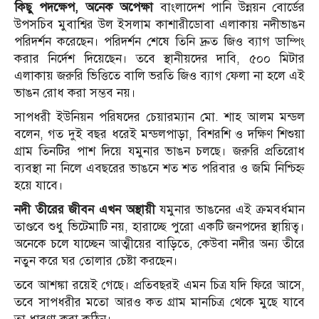
কিছু পদক্ষেপ, অনেক অপেক্ষা
বাংলাদেশ পানি উন্নয়ন বোর্ডের
উপসচিব মুবাশ্বির উল ইসলাম কাশারীডোবা এলাকায় নদীভাঙন
পরিদর্শন করেছেন। পরিদর্শন শেষে তিনি দ্রুত জিও ব্যাগ ডাম্পিং
করার নির্দেশ দিয়েছেন। তবে স্থানীয়দের দাবি, ৫০০ মিটার
এলাকায় জরুরি ভিত্তিতে বালি ভরতি জিও ব্যাগ ফেলা না হলে এই
ভাঙন রোধ করা সম্ভব নয়।
সাপধরী ইউনিয়ন পরিষদের চেয়ারম্যান মো. শাহ আলম মন্ডল
বলেন, গত দুই বছর ধরেই মন্ডলপাড়া, বিশরশি ও দক্ষিণ শিশুয়া
গ্রাম তিনটির পাশ দিয়ে যমুনার ভাঙন চলছে। জরুরি প্রতিরোধ
ব্যবস্থা না নিলে এবছরের ভাঙনে শত শত পরিবার ও জমি নিশ্চিহ্ন
হয়ে যাবে।
নদী তীরের জীবন এখন অস্থায়ী
যমুনার ভাঙনের এই ক্রমবর্ধমান
তাণ্ডবে শুধু ভিটেমাটি নয়, হারাচ্ছে পুরো একটি জনপদের স্থায়িত্ব।
অনেকে চলে যাচ্ছেন আত্মীয়ের বাড়িতে, কেউবা নদীর অন্য তীরে
নতুন করে ঘর তোলার চেষ্টা করছেন।
তবে আশঙ্কা রয়েই গেছে। প্রতিবছরই এমন চিত্র যদি ফিরে আসে,
তবে সাপধরীর মতো আরও কত গ্রাম মানচিত্র থেকে মুছে যাবে