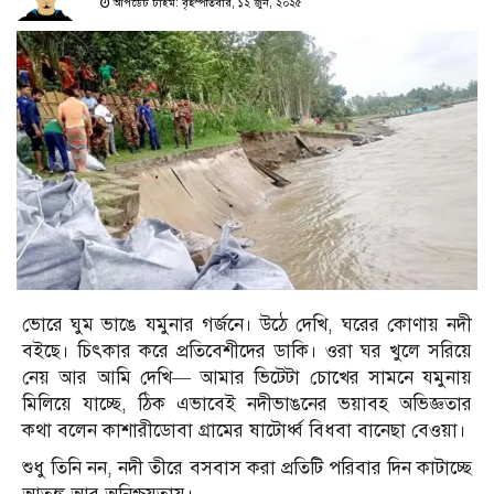
আপডেট টাইম: বৃহস্পতিবার, ১২ জুন, ২০২৫
ভোরে ঘুম ভাঙে যমুনার গর্জনে। উঠে দেখি, ঘরের কোণায় নদী
বইছে। চিৎকার করে প্রতিবেশীদের ডাকি। ওরা ঘর খুলে সরিয়ে
নেয় আর আমি দেখি— আমার ভিটেটা চোখের সামনে যমুনায়
মিলিয়ে যাচ্ছে, ঠিক এভাবেই নদীভাঙনের ভয়াবহ অভিজ্ঞতার
কথা বলেন কাশারীডোবা গ্রামের ষাটোর্ধ্ব বিধবা বানেছা বেওয়া।
শুধু তিনি নন, নদী তীরে বসবাস করা প্রতিটি পরিবার দিন কাটাচ্ছে