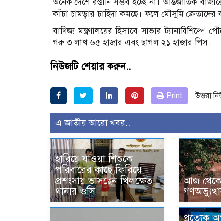
অনেক দেশে রপ্তানি সম্ভব হচ্ছে না। আন্তর্জাতিক বা
কাঁচা চামড়ার চাহিদা কমছে। ফলে মৌসুমি ক্রেতাদের
বাণিজ্য মন্ত্রণালয়ের হিসাবে সাভার ট্যানারিশিল্পে
গরু ৩ লাখ ৬৫ হাজার এবং ছাগল ২১ হাজার পিস।
নিউজটি শেয়ার করুন..
Print
উত্তরা ন
এ জাতীয় আরো খবর..
হারিয়ে যাওয়া শিশুকে
পরিবারের কাছে ফিরিয়ে
প্রশংসায় ভাসছেন খিলক্ষেত
আজ থেকে উ
থানার ওসি
গণঅভ্যুত্থ
প্রত্যেক 