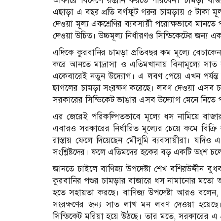
আকারে বিদেশে রপ্তানি করতে পারবেন। চামড়া বাজার
এছাড়া এ বছর প্রতি বর্গফুট গরুর চামড়ায় ৫ টাকা মূল্য
দেওয়া মূল্য একশ্রেণির ব্যবসায়ী পরোক্ষভাবে মানতে
দেওয়া উচিত। উচ্চমূল্য নির্ধারণও সিন্ডিকেটের জন্য এ
এদিকে কুরবানির চামড়া প্রতিবছর কম মূল্যে বেচাকেন
করে আনতে মাদ্রাসা ও এতিমখানায় বিনামূল্যে সা
একেবারেই নতুন উদ্যোগ। এ লবণ পেয়ে এখন পর্যন্ত
ছাগলের চামড়া সংরক্ষণ করেছে। লবণ দেওয়া এসব চামড়া 
সরকারের সিন্ডিকেট ভাঙার এসব উদ্যোগ মেনে নিতে প
এর জেরেই পরিকল্পিতভাবে মূল্যে ধস নামিয়ে বাজার 
এবারও সরকারের নির্ধারিত মূল্যের চেয়ে কমে বিক্রি
রাস্তায় ফেলে দিয়েছেন মৌসুমি ব্যবসায়ীরা। যদিও এ
সংশ্লিষ্টদের। ফলে এতিমদের হকের বড় একটি অংশ চলে
জানতে চাইলে বাণিজ্য উপদেষ্টা শেখ বশিরউদ্দীন বুধ
কুরবানির পশুর চামড়ার বাজারে ধস নামানোর মতো অপচ
হতে সহায়তা করছে। বাণিজ্য উপদেষ্টা আরও বলেন,
সংরক্ষণের জন্য সাত লাখ মন লবণ দেওয়া হয়েছে।
সিন্ডিকেট মরিয়া হয়ে উঠছে। তার মতে, সরকারের এ প্