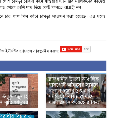
জারে দেশি চামড়া চাহিদা কমে যাওয়ায় ট্যানারির মালিকদের কাছেও
 কাছ থেকে বেশি দাম দিয়ে কেউ কিনতে আগ্রহী নন।
 পৌনে চার লাখ পিস কাঁচা চামড়া সংরক্ষণ করা হয়েছে। এর মধ্যে
িউজ ইউটিউব চ্যানেলে সাবস্ক্রাইব করুন:
রাজধানীর উত্তরা আঞ্চলিক
পাসপোর্ট অফিসের সামনে
দালাল চক্রের ১৩ জন
ন্মুক্ত ‘জুলাই
সদস্যকে বিভিন্ন মেয়াদে
ান স্মৃতি জাদুঘর
সাজা প্রদান করেছে র‌্যাব-১
অপরাধীর বিচার এ