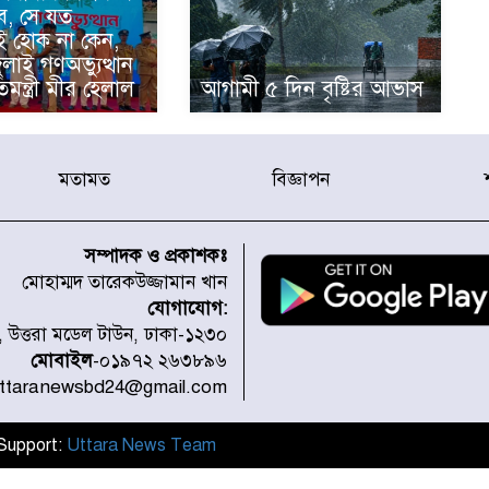
ে, সে যত
ই হোক না কেন,
জুলাই গণঅভ্যুত্থান
িমন্ত্রী মীর হেলাল
আগামী ৫ দিন বৃষ্টির আভাস
মতামত
বিজ্ঞাপন
সম্পাদক ও প্রকাশকঃ
মোহাম্মদ তারেকউজ্জামান খান
যোগাযোগ:
১, উত্তরা মডেল টাউন, ঢাকা-১২৩০
মোবাইল
-০১৯৭২ ২৬৩৮৯৬
uttaranewsbd24@gmail.com
l Support:
Uttara News Team