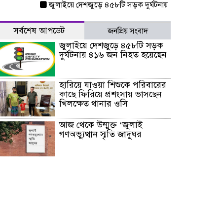
জুলাইয়ে দেশজুড়ে ৪৫৮টি সড়ক দুর্ঘটনায় ৪১৬ জন নিহত হয়েছেন
সর্বশেষ আপডেট
জনপ্রিয় সংবাদ
জুলাইয়ে দেশজুড়ে ৪৫৮টি সড়ক
দুর্ঘটনায় ৪১৬ জন নিহত হয়েছেন
হারিয়ে যাওয়া শিশুকে পরিবারের
কাছে ফিরিয়ে প্রশংসায় ভাসছেন
খিলক্ষেত থানার ওসি
আজ থেকে উন্মুক্ত ‘জুলাই
গণঅভ্যুত্থান স্মৃতি জাদুঘর
রাজধানীর উত্তরা আঞ্চলিক
পাসপোর্ট অফিসের সামনে দালাল
চক্রের ১৩ জন সদস্যকে বিভিন্ন
মেয়াদে সাজা প্রদান করেছে
‌্যাব-১
হরমুজ প্রণালি নিয়ে ওমানের সঙ্গে