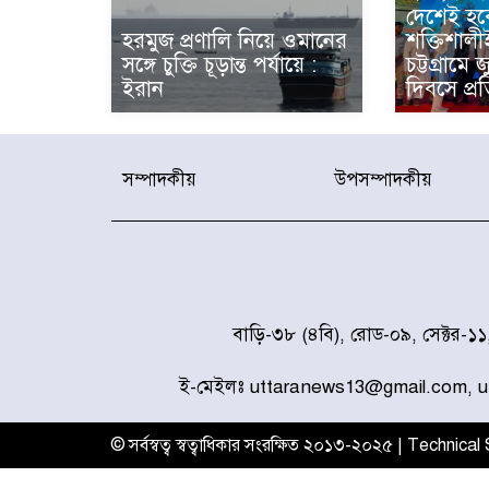
দেশেই হব
হরমুজ প্রণালি নিয়ে ওমানের
শক্তিশালী
সঙ্গে চুক্তি চূড়ান্ত পর্যায়ে :
চট্টগ্রামে 
ইরান
দিবসে প্রত
সম্পাদকীয়
উপসম্পাদকীয়
বাড়ি-৩৮ (৪বি), রোড-০৯, সেক্টর-১
ই-মেইলঃ uttaranews13@gmail.com, 
© সর্বস্বত্ব স্বত্বাধিকার সংরক্ষিত ২০১৩-২০২৫ | Technica