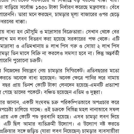
ের সিন্ডিকেট সরকারের এ সিদ্ধান্তে বড় ধরনের ধাক্কা খায়।
 বাড়িয়ে সর্বোচ্চ ১৩৫০ টাকা নির্ধারণ করেছে মন্ত্রণালয়। বেঁধে
 পারেননি। তারা মনে করছেন, চামড়ার মূল্য বাজারের ওপর ছেড়ে
কধরনের ধাক্কা।
ায় বাধ্য হন মৌসুমি ও মাদ্রাসার বিক্রেতারা। সেখান থেকে বের
ত লাখ মন লবণ বিতরণ করা হয়েছে সরকারের পক্ষ থেকে। এটি
 মাদ্রাসা ও এতিমখানায় ৪ লাখ পিস গরু ও সোয়া ২ লাখ পিস
তিন মাসে বিক্রি না করলেও সমস্যা হবে না। কিন্তু অন্তর্বর্তী
ারেনি পুরোনো চক্রটি।
নিজেদের নিয়ন্ত্রণে নেয় চামড়ার সিন্ডিকেট। প্রতিবছরের মতো
 করতে অনেকে বাধ্য হয়েছেন। অনেক ক্ষেত্রে পানির দরে নামায়
 বছর প্রায় তিনশ কোটি টাকা লেনদেন হয়েছে-এমনটি প্রত্যাশা
 গেছে তাদের পকেটে। বঞ্চিত হয়েছেন এতিম ও দুস্থরা।
বার জানান, একটি সংঘবদ্ধ চক্র পরিকল্পিতভাবে অপপ্রচার করে
েষ্টা চালিয়ে যাচ্ছে। ওই চক্রকে বিভিন্ন মহল নানাভাবে সফল
 প্রায় এক কোটি পশু কুরবানি হয়েছে। এসব চামড়া লবণ দিয়ে
 এটি ছিল আমার ব্যতিক্রমী উদ্যোগ। এ উদ্যোগ নষ্ট করতে
রক্রিয়ার সঙ্গে জড়িত (যারা লবণ নিয়েছেন) চামড়ার ব্যবসায়ীরা