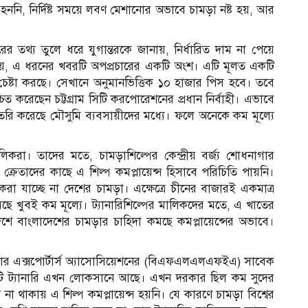
িত হননি, নির্দিষ্ট সময়ে লবণ মেশানোর অভাবে চামড়া নষ্ট হয়, আর
্রচারের তথ্য তুলে ধরে যুগান্তরকে জানায়, নির্ধারিত দাম না পেয়ে
া হয়, এ ধরনের খবরটি অপপ্রচারের একটি অংশ। এটি মূলত একটি
েষ্টা করছে। সেখানে অনুমানভিত্তিক ১০ হাজার পিস হবে। তবে
্চিত করেছেন চট্টগ্রাম সিটি করপোরেশনের প্রধান নির্বাহী। এভাবে
ৈরি করেছে মৌসুমি ব্যবসায়ীদের মধ্যে। ফলে অনেকে কম মূল্যে
িকরা। তাদের মতে, চামড়াশিল্পের কেন্দ্রীয় বর্জ্য শোধনাগার
েশি ক্রেতাদের কাছে এ শিল্প কমপ্লায়েন্স হিসাবে পরিচিতি পায়নি।
ি করা যাচ্ছে না দেশের চামড়া। এক্ষেত্রে চীনের বাজারই একমাত্র
খুবই কম মূল্যে। ট্যানারিশিল্পের মালিকদের মতে, এ খাতের
েশে বাংলাদেশের চামড়ার চাহিদা কমছে কমপ্লায়েন্সের অভাবে।
য়্যার এক্সপোর্টার্স অ্যাসোসিয়েশনের (বিএফএলএলএফইএ) সাবেক
রতিটি ট্যানারি এখন লোকসানে আছে। এখন দরকার ছিল কম সুদের
না থাকায় এ শিল্প কমপ্লায়েন্স হয়নি। যে কারণে চামড়া বিশ্বের