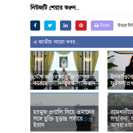
নিউজটি শেয়ার করুন..
Print
উত্তরা ন
এ জাতীয় আরো খবর..
যৌথ প্রতিরক্ষা চুক্তি স্বাক্ষর
ইনফান্তিন
করেছে সৌদি-তুরস্ক-পাকিস্তান
ফুটবল প্র
হরমুজ প্রণালি নিয়ে ওমানের
রাজধানীতে
সঙ্গে চুক্তি চূড়ান্ত পর্যায়ে :
সম্ভাবনা,
ইরান
আবহাওয়া 