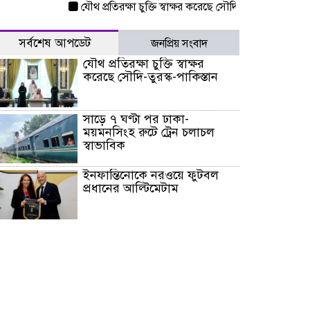
যৌথ প্রতিরক্ষা চুক্তি স্বাক্ষর করেছে সৌদি-তুরস্ক-পাকিস্তান
সাড়
সর্বশেষ আপডেট
জনপ্রিয় সংবাদ
যৌথ প্রতিরক্ষা চুক্তি স্বাক্ষর
করেছে সৌদি-তুরস্ক-পাকিস্তান
সাড়ে ৭ ঘণ্টা পর ঢাকা-
ময়মনসিংহ রুটে ট্রেন চলাচল
স্বাভাবিক
ইনফান্তিনোকে নরওয়ে ফুটবল
প্রধানের আল্টিমেটাম
দেশে ভারি বৃষ্টির সতর্কবার্তা, ১০
জেলায় বন্যার পূর্বাভাস
৫৩ নং ওয়ার্ডের সড়কে নেমপ্লেট
স্থাপনের উদ্যোগ চান মিয়া