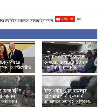
িউজ ইউটিউব চ্যানেলে সাবস্ক্রাইব করুন:
৫৩ নং ওয়ার্ডের সড়কে
োকে নরওয়ে
নেমপ্লেট স্থাপনের উদ্যোগ
ধানের আল্টিমেটাম
চান মিয়া ব্যাপারীর
 আজ বৃষ্টির
ইউক্রেনীয় ড্রোন হামলায়
 যা জানাল
রাশিয়ার শীর্ষ ই-কমার্স
অধিদপ্তর
প্রতিষ্ঠানে ভয়াবহ অগ্নিকাণ্ড