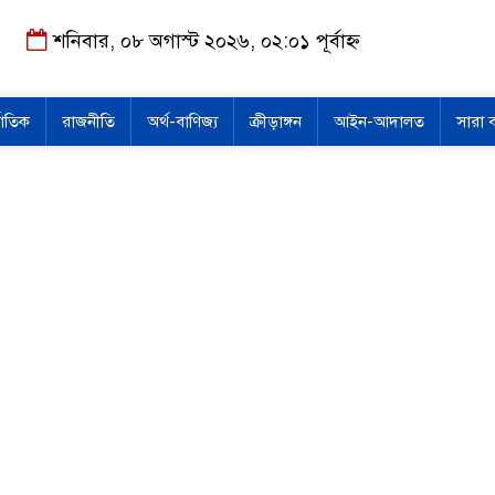
শনিবার, ০৮ অগাস্ট ২০২৬, ০২:০১ পূর্বাহ্ন
জাতিক
রাজনীতি
অর্থ-বাণিজ্য
ক্রীড়াঙ্গন
আইন-আদালত
সারা 