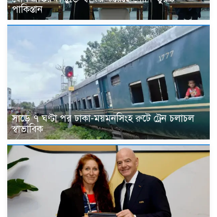
পাকিস্তান
সাড়ে ৭ ঘণ্টা পর ঢাকা-ময়মনসিংহ রুটে ট্রেন চলাচল
স্বাভাবিক