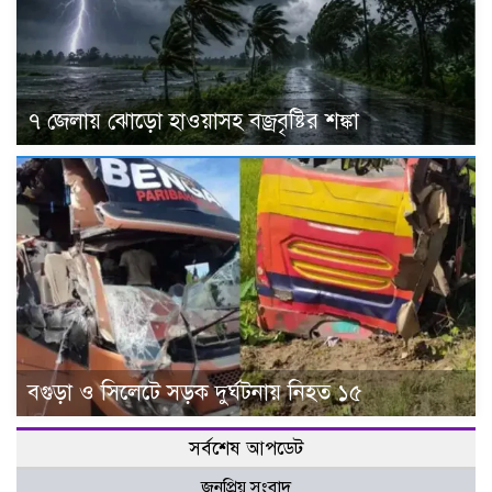
৭ জেলায় ঝোড়ো হাওয়াসহ বজ্রবৃষ্টির শঙ্কা
বগুড়া ও সিলেটে সড়ক দুর্ঘটনায় নিহত ১৫
সর্বশেষ আপডেট
জনপ্রিয় সংবাদ