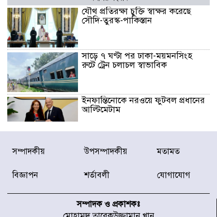
যৌথ প্রতিরক্ষা চুক্তি স্বাক্ষর করেছে
সৌদি-তুরস্ক-পাকিস্তান
সাড়ে ৭ ঘণ্টা পর ঢাকা-ময়মনসিংহ
রুটে ট্রেন চলাচল স্বাভাবিক
ইনফান্তিনোকে নরওয়ে ফুটবল প্রধানের
আল্টিমেটাম
দেশে ভারি বৃষ্টির সতর্কবার্তা, ১০
সম্পাদকীয়
উপসম্পাদকীয়
মতামত
জেলায় বন্যার পূর্বাভাস
বিজ্ঞাপন
শর্তাবলী
যোগাযোগ
৫৩ নং ওয়ার্ডের সড়কে নেমপ্লেট
স্থাপনের উদ্যোগ চান মিয়া ব্যাপারীর
সম্পাদক ও প্রকাশকঃ
মোহাম্মদ তারেকউজ্জামান খান