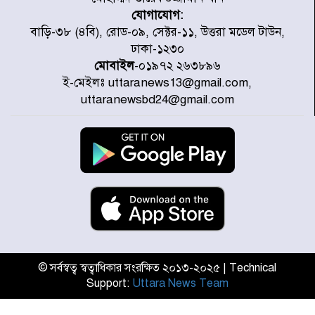
যোগাযোগ:
৭ জেলায় ঝোড়ো হাওয়াসহ বজ্রবৃষ্টির
বাড়ি-৩৮ (৪বি), রোড-০৯, সেক্টর-১১, উত্তরা মডেল টাউন,
শঙ্কা
ঢাকা-১২৩০
মোবাইল
-০১৯৭২ ২৬৩৮৯৬
ই-মেইলঃ uttaranews13@gmail.com,
বগুড়া ও সিলেটে সড়ক দুর্ঘটনায় নিহত
uttaranewsbd24@gmail.com
১৫
জুলাইয়ে দেশজুড়ে ৪৫৮টি সড়ক
দুর্ঘটনায় ৪১৬ জন নিহত হয়েছেন
হারিয়ে যাওয়া শিশুকে পরিবারের কাছে
ফিরিয়ে প্রশংসায় ভাসছেন খিলক্ষেত
থানার ওসি
© সর্বস্বত্ব স্বত্বাধিকার সংরক্ষিত ২০১৩-২০২৫ | Technical
Support:
Uttara News Team
আজ থেকে উন্মুক্ত ‘জুলাই গণঅভ্যুত্থান
স্মৃতি জাদুঘর