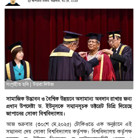
আপডেট টাইম: শুক্রবার, ৩০ মে, ২০২৫
সংগৃহীত ছবি | উত্তরা নিউজ
সামাজিক উদ্ভাবন ও বৈশ্বিক উন্নয়নে অসামান্য অবদান রাখার জন্য
প্রধান উপদেষ্টা ড. ইউনূসকে সম্মানসূচক ডক্টরেট ডিগ্রি দিয়েছে
জাপানের সোকা বিশ্ববিদ্যালয়।
আজ শুক্রবার (৩০শে মে,২০২৫) টোকিওতে এক অনুষ্ঠানে এই
সম্মাননা দেয় সোকা বিশ্ববিদ্যালয় কর্তৃপক্ষ। বিশ্ববিদ্যালয় কর্তৃপক্ষ