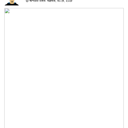
আপডেট টাইম: শুক্রবার, ৩০ মে, ২০২৫