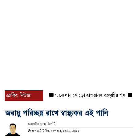
ব্রেকিং নিউজ:
৭ জেলায় ঝোড়ো হাওয়াসহ বজ্রবৃষ্টির শঙ্কা
বগুড়া ও
জরায়ু পরিচ্ছন্ন রাখে স্বাস্থ্যকর এই পানি
অনলাইন ডেক্স রির্পোট
আপডেট টাইম: মঙ্গলবার, ২০ মে, ২০২৫