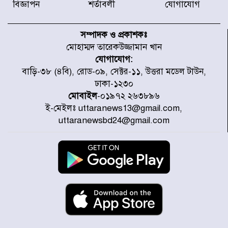
বিজ্ঞাপন
শর্তাবলী
যোগাযোগ
আজ থেকে উন্মুক্ত ‘জুলাই গণঅভ্যুত্থান
স্মৃতি জাদুঘর
সম্পাদক ও প্রকাশকঃ
মোহাম্মদ তারেকউজ্জামান খান
যোগাযোগ:
রাজধানীর উত্তরা আঞ্চলিক পাসপোর্ট
বাড়ি-৩৮ (৪বি), রোড-০৯, সেক্টর-১১, উত্তরা মডেল টাউন,
অফিসের সামনে দালাল চক্রের ১৩ জন
ঢাকা-১২৩০
সদস্যকে বিভিন্ন মেয়াদে সাজা প্রদান
করেছে র‌্যাব-১
মোবাইল
-০১৯৭২ ২৬৩৮৯৬
ই-মেইলঃ uttaranews13@gmail.com,
হরমুজ প্রণালি নিয়ে ওমানের সঙ্গে চুক্তি
uttaranewsbd24@gmail.com
চূড়ান্ত পর্যায়ে : ইরান
প্রত্যেক অপরাধীর বিচার এ দেশেই
হবে, সে যত শক্তিশালীই হোক না কেন,
চট্টগ্রামে জুলাই গণঅভ্যুত্থান দিবসে
প্রতিমন্ত্রী মীর হেলাল
আগামী ৫ দিন বৃষ্টির আভাস