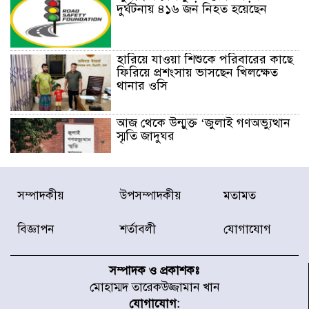
দুর্ঘটনায় ৪১৬ জন নিহত হয়েছেন
হারিয়ে যাওয়া শিশুকে পরিবারের কাছে
ফিরিয়ে প্রশংসায় ভাসছেন খিলক্ষেত
থানার ওসি
আজ থেকে উন্মুক্ত ‘জুলাই গণঅভ্যুত্থান
স্মৃতি জাদুঘর
রাজধানীর উত্তরা আঞ্চলিক পাসপোর্ট
সম্পাদকীয়
উপসম্পাদকীয়
মতামত
অফিসের সামনে দালাল চক্রের ১৩ জন
সদস্যকে বিভিন্ন মেয়াদে সাজা প্রদান
করেছে র‌্যাব-১
বিজ্ঞাপন
শর্তাবলী
যোগাযোগ
হরমুজ প্রণালি নিয়ে ওমানের সঙ্গে চুক্তি
চূড়ান্ত পর্যায়ে : ইরান
সম্পাদক ও প্রকাশকঃ
মোহাম্মদ তারেকউজ্জামান খান
যোগাযোগ: