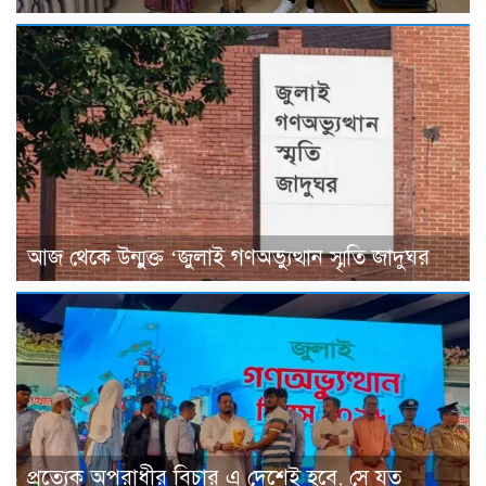
আজ থেকে উন্মুক্ত ‘জুলাই গণঅভ্যুত্থান স্মৃতি জাদুঘর
প্রত্যেক অপরাধীর বিচার এ দেশেই হবে, সে যত