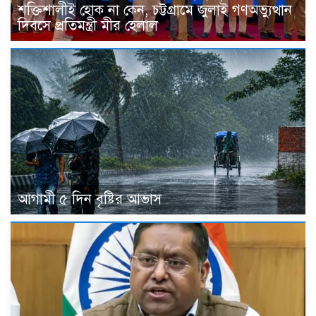
শক্তিশালীই হোক না কেন, চট্টগ্রামে জুলাই গণঅভ্যুত্থান
দিবসে প্রতিমন্ত্রী মীর হেলাল
আগামী ৫ দিন বৃষ্টির আভাস