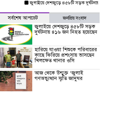
জুলাইয়ে দেশজুড়ে ৪৫৮টি সড়ক দুর্ঘটনায় ৪১৬ জন নিহত হয়েছে
সর্বশেষ আপডেট
জনপ্রিয় সংবাদ
জুলাইয়ে দেশজুড়ে ৪৫৮টি সড়ক
দুর্ঘটনায় ৪১৬ জন নিহত হয়েছেন
হারিয়ে যাওয়া শিশুকে পরিবারের
কাছে ফিরিয়ে প্রশংসায় ভাসছেন
খিলক্ষেত থানার ওসি
আজ থেকে উন্মুক্ত ‘জুলাই
গণঅভ্যুত্থান স্মৃতি জাদুঘর
রাজধানীর উত্তরা আঞ্চলিক
পাসপোর্ট অফিসের সামনে দালাল
চক্রের ১৩ জন সদস্যকে বিভিন্ন
মেয়াদে সাজা প্রদান করেছে
‌্যাব-১
হরমুজ প্রণালি নিয়ে ওমানের সঙ্গে