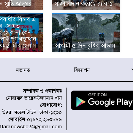
ান স্মৃতি জাদুঘর
সাজা প্রদান করেছে র‌্যাব-১
অপরাধীর বিচার এ
ে, সে যত
ই হোক না কেন,
জুলাই গণঅভ্যুত্থান
িমন্ত্রী মীর হেলাল
আগামী ৫ দিন বৃষ্টির আভাস
মতামত
বিজ্ঞাপন
সম্পাদক ও প্রকাশকঃ
মোহাম্মদ তারেকউজ্জামান খান
যোগাযোগ:
১, উত্তরা মডেল টাউন, ঢাকা-১২৩০
মোবাইল
-০১৯৭২ ২৬৩৮৯৬
uttaranewsbd24@gmail.com