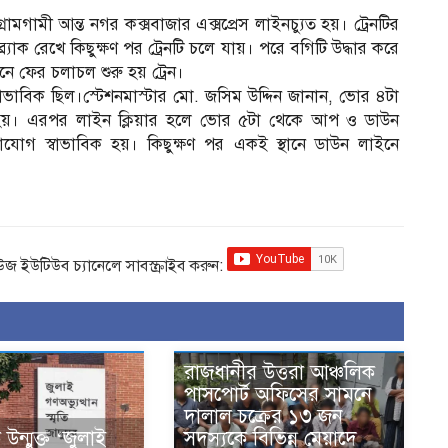
ামগামী আন্ত নগর কক্সবাজার এক্সপ্রেস লাইনচ্যুত হয়। ট্রেনটির
্র্যাক রেখে কিছুক্ষণ পর ট্রেনটি চলে যায়। পরে বগিটি উদ্ধার করে
 ফের চলাচল শুরু হয় ট্রেন।
্বাভাবিক ছিল।স্টেশনমাস্টার মো. জসিম উদ্দিন জানান, ভোর ৪টা
েষ হয়। এরপর লাইন ক্লিয়ার হলে ভোর ৫টা থেকে আপ ও ডাউন
গাযোগ স্বাভাবিক হয়। কিছুক্ষণ পর একই স্থানে ডাউন লাইনে
িউজ ইউটিউব চ্যানেলে সাবস্ক্রাইব করুন:
রাজধানীর উত্তরা আঞ্চলিক
পাসপোর্ট অফিসের সামনে
দালাল চক্রের ১৩ জন
ন্মুক্ত ‘জুলাই
সদস্যকে বিভিন্ন মেয়াদে