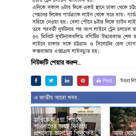
৫টায় ট্রেন চলাচল স্বাভাবিক হয়।
এদিকে সকাল ৬টার দিকে একই স্থানে ঢাকা থেকে চট্টগ্র
পেছনের দিকের গার্ডব্র্যাক লাইন থেকে সরে যায়। গার্ডব
সরিয়ে নেওয়া হয়। বেলা পৌনে ৯টার দিকে ডাউন লাইনে
তবে পরবর্তী দুর্ঘটনার পর আপ লাইনে ট্রেন চলাচল স
৫০ মিনিটে দুর্ঘটনাকবলিত বগিটির উদ্ধারকাজ শ
লাইনে ঢাকার সঙ্গে চট্টগ্রাম ও সিলেটের রেল যো
কক্সবাজার এক্সপ্রেস লাইনচ্যুত হয়।
নিউজটি শেয়ার করুন..
Print
উত্তরা ন
এ জাতীয় আরো খবর..
হারিয়ে যাওয়া শিশুকে
পরিবারের কাছে ফিরিয়ে
প্রশংসায় ভাসছেন খিলক্ষেত
আজ থেকে উ