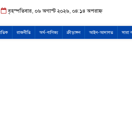
বৃহস্পতিবার, ০৬ অগাস্ট ২০২৬, ০৪:১৪ অপরাহ্ন
জাতিক
রাজনীতি
অর্থ-বাণিজ্য
ক্রীড়াঙ্গন
আইন-আদালত
সারা 