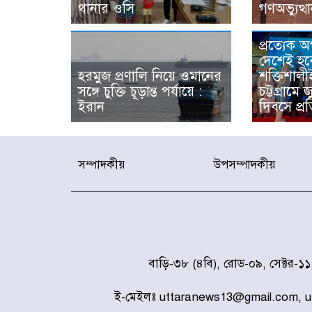
থানার ওসি
গণঅভ্যুত্থ
প্রত্যেক 
দেশেই হব
হরমুজ প্রণালি নিয়ে ওমানের
শক্তিশালী
সঙ্গে চুক্তি চূড়ান্ত পর্যায়ে :
চট্টগ্রামে 
ইরান
দিবসে প্রত
সম্পাদকীয়
উপসম্পাদকীয়
বাড়ি-৩৮ (৪বি), রোড-০৯, সেক্টর-১
ই-মেইলঃ uttaranews13@gmail.com, 