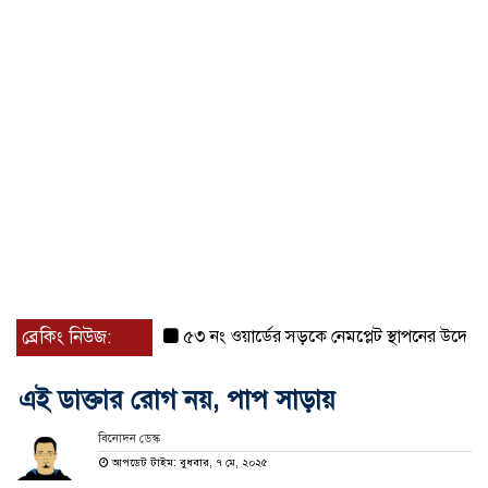
ব্রেকিং নিউজ:
৫৩ নং ওয়ার্ডের সড়কে নেমপ্লেট স্থাপনের উদ্যোগ চান ম
এই ডাক্তার রোগ নয়, পাপ সাড়ায়
বিনোদন ডেস্ক
আপডেট টাইম: বুধবার, ৭ মে, ২০২৫