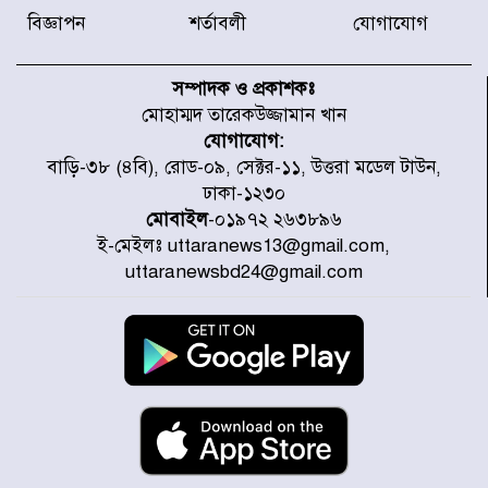
বিজ্ঞাপন
শর্তাবলী
যোগাযোগ
হারিয়ে যাওয়া শিশুকে পরিবারের কাছে
ফিরিয়ে প্রশংসায় ভাসছেন খিলক্ষেত
সম্পাদক ও প্রকাশকঃ
থানার ওসি
মোহাম্মদ তারেকউজ্জামান খান
যোগাযোগ:
আজ থেকে উন্মুক্ত ‘জুলাই গণঅভ্যুত্থান
বাড়ি-৩৮ (৪বি), রোড-০৯, সেক্টর-১১, উত্তরা মডেল টাউন,
স্মৃতি জাদুঘর
ঢাকা-১২৩০
মোবাইল
-০১৯৭২ ২৬৩৮৯৬
ই-মেইলঃ uttaranews13@gmail.com,
রাজধানীর উত্তরা আঞ্চলিক পাসপোর্ট
uttaranewsbd24@gmail.com
অফিসের সামনে দালাল চক্রের ১৩ জন
সদস্যকে বিভিন্ন মেয়াদে সাজা প্রদান
করেছে র‌্যাব-১
হরমুজ প্রণালি নিয়ে ওমানের সঙ্গে চুক্তি
চূড়ান্ত পর্যায়ে : ইরান
প্রত্যেক অপরাধীর বিচার এ দেশেই
হবে, সে যত শক্তিশালীই হোক না কেন,