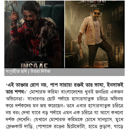
সংগৃহীত ছবি | উত্তরা নিউজ
‘এই ডাক্তার রোগ নয়, পাপ সারায়! রক্তই তার ভাষা, ইনসাফই
তার শপথ।
’ মোশারফ করিম! বাংলাদেশের খুবই জনপ্রিয় একজন
অভিনেতা। সাধারণত ছোট পর্দায়ে হাস্যরসাত্নক চরিত্রে অভিনয়
করে দর্শকদের মন জয় করেছেন। তবে এবার হাস্যরসাত্নক চরিত্রে
নয় বরং দেখা যাবে বড় পর্দায়ে এমন এক চরিত্রে যা আগে কখনো
দর্শক দেখেনি। যেখানে মোশারফ করিমকে চোখে সানগ্লাস, মুখে
ফ্রেঞ্চকাট দাড়ি, পোশাকে রক্তের ছিটেফোঁটা, হাতে কুড়াল, ঘাড়ে