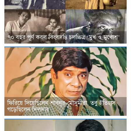
৭০ বছর পূর্ণ করল কিংবদন্তি চলচ্চিত্র ‘মুখ ও মুখোশ’
ফিরিয়ে দিয়েছিলেন শাবনূর-মৌসুমীরা, তবু ইতিহাস
গড়েছিলেন দিলদার