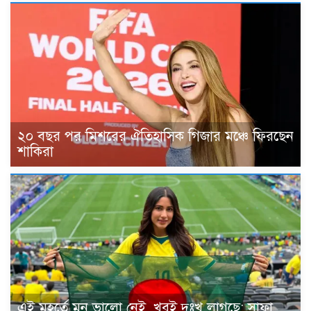
২০ বছর পর মিশরের ঐতিহাসিক গিজার মঞ্চে ফিরছেন
শাকিরা
এই মুহূর্তে মন ভালো নেই, খুবই দুঃখ লাগছে: সাফা