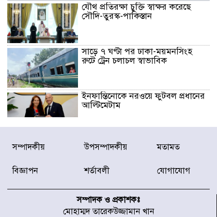
যৌথ প্রতিরক্ষা চুক্তি স্বাক্ষর করেছে
সৌদি-তুরস্ক-পাকিস্তান
সাড়ে ৭ ঘণ্টা পর ঢাকা-ময়মনসিংহ
রুটে ট্রেন চলাচল স্বাভাবিক
ইনফান্তিনোকে নরওয়ে ফুটবল প্রধানের
আল্টিমেটাম
দেশে ভারি বৃষ্টির সতর্কবার্তা, ১০
সম্পাদকীয়
উপসম্পাদকীয়
মতামত
জেলায় বন্যার পূর্বাভাস
বিজ্ঞাপন
শর্তাবলী
যোগাযোগ
৫৩ নং ওয়ার্ডের সড়কে নেমপ্লেট
স্থাপনের উদ্যোগ চান মিয়া ব্যাপারীর
সম্পাদক ও প্রকাশকঃ
মোহাম্মদ তারেকউজ্জামান খান