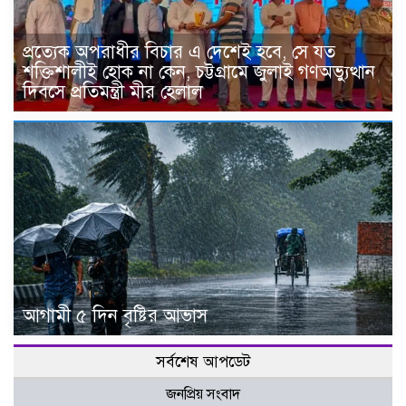
প্রত্যেক অপরাধীর বিচার এ দেশেই হবে, সে যত
শক্তিশালীই হোক না কেন, চট্টগ্রামে জুলাই গণঅভ্যুত্থান
দিবসে প্রতিমন্ত্রী মীর হেলাল
আগামী ৫ দিন বৃষ্টির আভাস
সর্বশেষ আপডেট
জনপ্রিয় সংবাদ