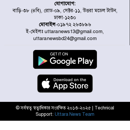
যোগাযোগ:
৭ জেলায় ঝোড়ো হাওয়াসহ বজ্রবৃষ্টির
বাড়ি-৩৮ (৪বি), রোড-০৯, সেক্টর-১১, উত্তরা মডেল টাউন,
শঙ্কা
ঢাকা-১২৩০
মোবাইল
-০১৯৭২ ২৬৩৮৯৬
ই-মেইলঃ uttaranews13@gmail.com,
বগুড়া ও সিলেটে সড়ক দুর্ঘটনায় নিহত
uttaranewsbd24@gmail.com
১৫
জুলাইয়ে দেশজুড়ে ৪৫৮টি সড়ক
দুর্ঘটনায় ৪১৬ জন নিহত হয়েছেন
হারিয়ে যাওয়া শিশুকে পরিবারের কাছে
ফিরিয়ে প্রশংসায় ভাসছেন খিলক্ষেত
থানার ওসি
© সর্বস্বত্ব স্বত্বাধিকার সংরক্ষিত ২০১৩-২০২৫ | Technical
Support:
Uttara News Team
আজ থেকে উন্মুক্ত ‘জুলাই গণঅভ্যুত্থান
স্মৃতি জাদুঘর