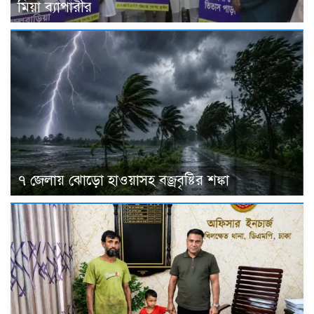
মিয়া ব্যাপারীর
৭ জেলায় ঝোড়ো হাওয়াসহ বজ্রবৃষ্টির শঙ্কা