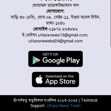
মোহাম্মদ তারেকউজ্জামান খান
যোগাযোগ:
জুলাই জাদুঘর ঘুরে দেখলেন এনসিপি
বাড়ি-৩৮ (৪বি), রোড-০৯, সেক্টর-১১, উত্তরা মডেল টাউন,
নেতারা
ঢাকা-১২৩০
মোবাইল
-০১৯৭২ ২৬৩৮৯৬
ই-মেইলঃ uttaranews13@gmail.com,
যুক্তরাষ্ট্রে দাবানল নেভাতে গিয়ে
uttaranewsbd24@gmail.com
হেলিকপ্টার বিধ্বস্ত, নিহত ১
মজুদদারের সর্বোচ্চ শাস্তি মৃত্যুদণ্ড, তাই
ভেবে মজুদ করবেন : আইনমন্ত্রী
আন্তর্জাতিক আদিবাসী দিবস: রাষ্ট্রের
দায়িত্ব ও দায়বদ্ধতা II – মং এ খেন
মংমং
© সর্বস্বত্ব স্বত্বাধিকার সংরক্ষিত ২০১৩-২০২৫ | Technical
Support:
Uttara News Team
যৌথ প্রতিরক্ষা চুক্তি স্বাক্ষর করেছে
সৌদি-তুরস্ক-পাকিস্তান