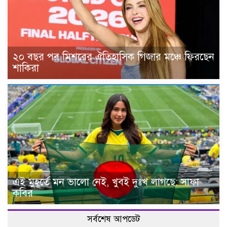
২০ বছর পর মিশরের ঐতিহাসিক গিজার মঞ্চে ফিরছেন
শাকিরা
এই মুহূর্তে মন ভালো নেই, খুবই দুঃখ লাগছে: সাফা
কবির
সর্বশেষ আপডেট