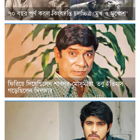
৭০ বছর পূর্ণ করল কিংবদন্তি চলচ্চিত্র ‘মুখ ও মুখোশ’
ফিরিয়ে দিয়েছিলেন শাবনূর-মৌসুমীরা, তবু ইতিহাস
গড়েছিলেন দিলদার