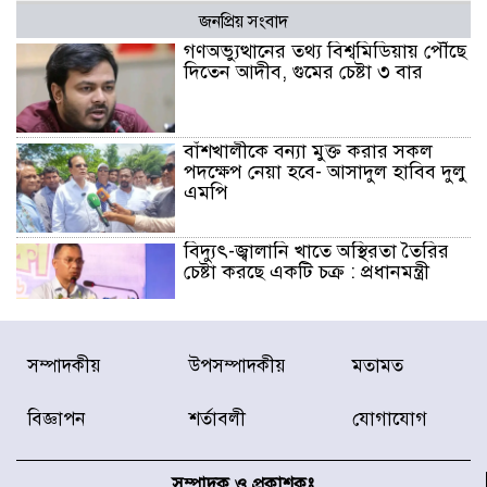
জনপ্রিয় সংবাদ
গণঅভ্যুত্থানের তথ্য বিশ্বমিডিয়ায় পৌঁছে
দিতেন আদীব, গুমের চেষ্টা ৩ বার
বাঁশখালীকে বন্যা মুক্ত করার সকল
পদক্ষেপ নেয়া হবে- আসাদুল হাবিব দুলু
এমপি
বিদ্যুৎ-জ্বালানি খাতে অস্থিরতা তৈরির
চেষ্টা করছে একটি চক্র : প্রধানমন্ত্রী
টাইফুন ‘ডলফিনের’ আঘাতে জাপানে
সম্পাদকীয়
উপসম্পাদকীয়
মতামত
৫ আহত, চীনে বন্দর বন্ধ
বিজ্ঞাপন
শর্তাবলী
যোগাযোগ
চিকিৎসা খাতে জিডিপির ৫ শতাংশ
বরাদ্দের ঘোষণা স্থানীয় সরকার মন্ত্রীর
সম্পাদক ও প্রকাশকঃ