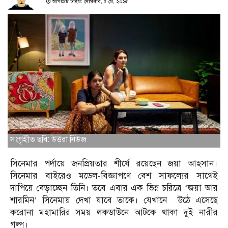
আপডেট টাইম: সোমবার, ৫ মে, ২০২৫
সংগৃহীত ছবি: উত্তরা নিউজ
সিনেমার পর্দায়ে জনপ্রিয়তার শীর্ষে রয়েছেন জয়া আহসান।
সিনেমার বাইরেও মডেল-বিজ্ঞাপণে বেশ সাফল্যের সাথেই
দাপিয়ে বেড়াচ্ছেন তিনি। তবে এবার এক ভিন্ন চরিত্রে ‘জয়া আর
শারমিন’ সিনেমায় দেখা যাবে তাকে।
যেখানে উঠে এসেছে
করোনা মহামারির সময় লকডাউনে আটকে থাকা দুই নারীর
গল্প।