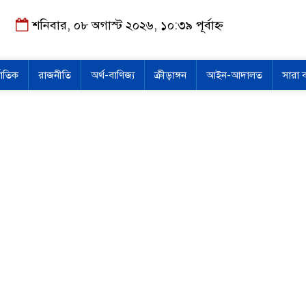
শনিবার, ০৮ অগাস্ট ২০২৬, ১০:৩৯ পূর্বাহ্ন
জাতিক
রাজনীতি
অর্থ-বাণিজ্য
ক্রীড়াঙ্গন
আইন-আদালত
সারা 