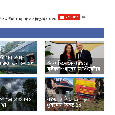
িউজ ইউটিউব চ্যানেলে সাবস্ক্রাইব করুন:
্টা পর ঢাকা-
রুটে ট্রেন চলাচল
ইনফান্তিনোকে নরওয়ে
ফুটবল প্রধানের আল্টিমেটাম
ঝোড়ো হাওয়াসহ
বগুড়া ও সিলেটে সড়ক
শঙ্কা
দুর্ঘটনায় নিহত ১৫