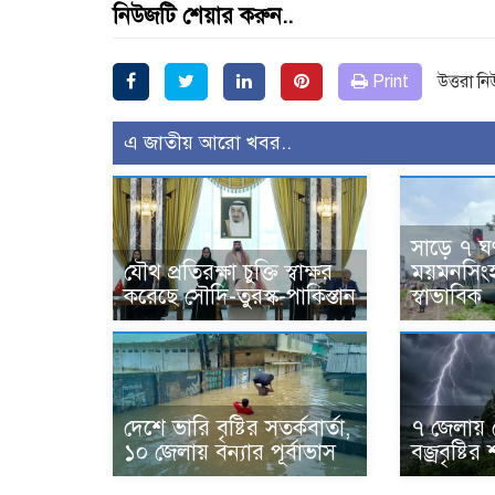
নিউজটি শেয়ার করুন..
Print
উত্তরা ন
এ জাতীয় আরো খবর..
সাড়ে ৭ ঘণ
যৌথ প্রতিরক্ষা চুক্তি স্বাক্ষর
ময়মনসিংহ 
করেছে সৌদি-তুরস্ক-পাকিস্তান
স্বাভাবিক
দেশে ভারি বৃষ্টির সতর্কবার্তা,
৭ জেলায় 
১০ জেলায় বন্যার পূর্বাভাস
বজ্রবৃষ্টির 