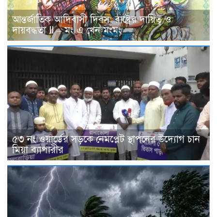
আন্তর্জাতিক আদিবাসী দিবস: রাষ্ট্রের দায়িত্ব ও
দায়বদ্ধতা II – মং এ খেন মংমং
৫৩ নং ওয়ার্ডের সড়কে নেমপ্লেট স্থাপনের উদ্যোগ চান
মিয়া ব্যাপারীর