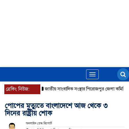
Toggle
navigation
ব্রেকিং নিউজ:
জাতীয় সাংবাদিক সংস্থার পিরোজপুর জেলা কমিটি অনুম
পোপের মৃত্যুতে বাংলাদেশে আজ থেকে ৩
দিনের রাষ্ট্রীয় শোক
অনলাইন ডেস্ক রিপোর্ট