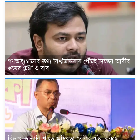
গণঅভ্যুত্থানের তথ্য বিশ্বমিডিয়ায় পৌঁছে দিতেন আদীব,
গুমের চেষ্টা ৩ বার
বিদ্যুৎ-জ্বালানি খাতে অস্থিরতা তৈরির চেষ্টা করছে