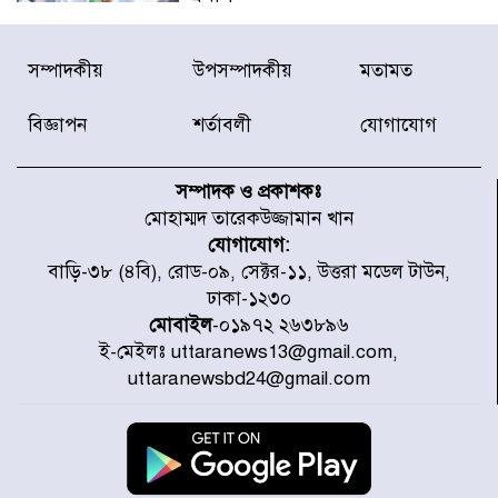
বিদ্যুৎ-জ্বালানি খাতে অস্থিরতা তৈরির
সম্পাদকীয়
উপসম্পাদকীয়
মতামত
চেষ্টা করছে একটি চক্র : প্রধানমন্ত্রী
বিজ্ঞাপন
শর্তাবলী
যোগাযোগ
টাইফুন ‘ডলফিনের’ আঘাতে জাপানে
৫ আহত, চীনে বন্দর বন্ধ
সম্পাদক ও প্রকাশকঃ
মোহাম্মদ তারেকউজ্জামান খান
যোগাযোগ:
চিকিৎসা খাতে জিডিপির ৫ শতাংশ
বাড়ি-৩৮ (৪বি), রোড-০৯, সেক্টর-১১, উত্তরা মডেল টাউন,
বরাদ্দের ঘোষণা স্থানীয় সরকার মন্ত্রীর
ঢাকা-১২৩০
মোবাইল
-০১৯৭২ ২৬৩৮৯৬
ই-মেইলঃ uttaranews13@gmail.com,
জুলাই জাদুঘর ঘুরে দেখলেন এনসিপি
uttaranewsbd24@gmail.com
নেতারা
যুক্তরাষ্ট্রে দাবানল নেভাতে গিয়ে
হেলিকপ্টার বিধ্বস্ত, নিহত ১