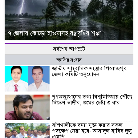
৭ জেলায় ঝোড়ো হাওয়াসহ বজ্রবৃষ্টির শঙ্কা
সর্বশেষ আপডেট
জনপ্রিয় সংবাদ
জাতীয় সাংবাদিক সংস্থার পিরোজপুর
জেলা কমিটি অনুমোদন
গণঅভ্যুত্থানের তথ্য বিশ্বমিডিয়ায় পৌঁছে
দিতেন আদীব, গুমের চেষ্টা ৩ বার
বাঁশখালীকে বন্যা মুক্ত করার সকল
পদক্ষেপ নেয়া হবে- আসাদুল হাবিব দুলু
এমপি