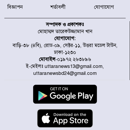
বিজ্ঞাপন
শর্তাবলী
যোগাযোগ
উত্তরায় জুলাই গণঅভ্যুত্থানের ৯২
শহীদের তালিকা প্রকাশ করল JRA
সম্পাদক ও প্রকাশকঃ
মোহাম্মদ তারেকউজ্জামান খান
যোগাযোগ:
জুলাই গণঅভ্যুত্থানে উত্তরায় সর্বকনিষ্ঠ
বাড়ি-৩৮ (৪বি), রোড-০৯, সেক্টর-১১, উত্তরা মডেল টাউন,
শহীদ জাবির ইব্রাহীম: এক শিশুর রক্তে
ঢাকা-১২৩০
লেখা ইতিহাস
মোবাইল
-০১৯৭২ ২৬৩৮৯৬
ই-মেইলঃ uttaranews13@gmail.com,
রাজধানীতে আজ বৃষ্টির সম্ভাবনা, যা
uttaranewsbd24@gmail.com
জানাল আবহাওয়া অধিদপ্তর
জুলাই গণঅভ্যুত্থানের অমর প্রতীক
শহীদ মীর মুগ্ধ
উত্তরা আজমপুরের রক্তাক্ত স্মৃতি: শহীদ
তানভীনের অপূর্ণ স্বপ্ন