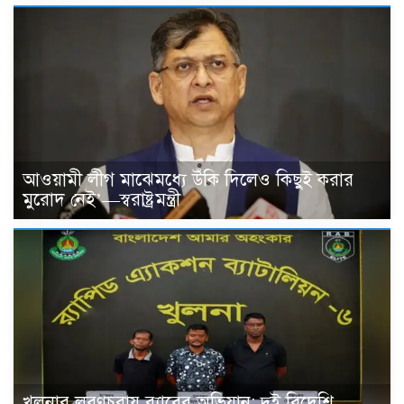
আওয়ামী লীগ মাঝেমধ্যে উঁকি দিলেও কিছুই করার
মুরোদ নেই’—স্বরাষ্ট্রমন্ত্রী
খুলনার লবণচরায় র‍্যাবের অভিযান: দুই বিদেশি