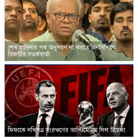
শেখ হাসিনার পথ অনুসরণ না করতে এনসিপিকে
রিজভীর সতর্কবার্তা
ফিফাকে নথিপত্র সংরক্ষণের আল্টিমেটাম দিল উয়েফা