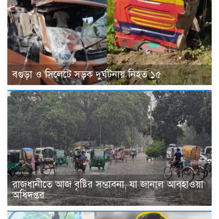
বগুড়া ও সিলেটে সড়ক দুর্ঘটনায় নিহত ১৫
রাজধানীতে আজ বৃষ্টির সম্ভাবনা, যা জানাল আবহাওয়া
অধিদপ্তর