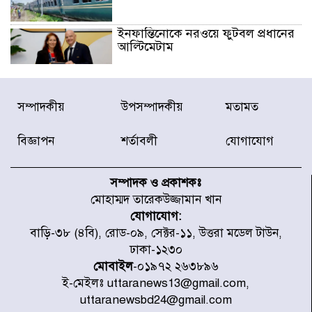
ইনফান্তিনোকে নরওয়ে ফুটবল প্রধানের
আল্টিমেটাম
দেশে ভারি বৃষ্টির সতর্কবার্তা, ১০
সম্পাদকীয়
উপসম্পাদকীয়
মতামত
জেলায় বন্যার পূর্বাভাস
বিজ্ঞাপন
শর্তাবলী
যোগাযোগ
৫৩ নং ওয়ার্ডের সড়কে নেমপ্লেট
স্থাপনের উদ্যোগ চান মিয়া ব্যাপারীর
সম্পাদক ও প্রকাশকঃ
মোহাম্মদ তারেকউজ্জামান খান
যোগাযোগ:
৭ জেলায় ঝোড়ো হাওয়াসহ বজ্রবৃষ্টির
বাড়ি-৩৮ (৪বি), রোড-০৯, সেক্টর-১১, উত্তরা মডেল টাউন,
শঙ্কা
ঢাকা-১২৩০
মোবাইল
-০১৯৭২ ২৬৩৮৯৬
ই-মেইলঃ uttaranews13@gmail.com,
বগুড়া ও সিলেটে সড়ক দুর্ঘটনায় নিহত
uttaranewsbd24@gmail.com
১৫