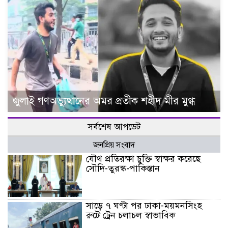
জুলাই গণঅভ্যুত্থানের অমর প্রতীক শহীদ মীর মুগ্ধ
সর্বশেষ আপডেট
জনপ্রিয় সংবাদ
যৌথ প্রতিরক্ষা চুক্তি স্বাক্ষর করেছে
সৌদি-তুরস্ক-পাকিস্তান
সাড়ে ৭ ঘণ্টা পর ঢাকা-ময়মনসিংহ
রুটে ট্রেন চলাচল স্বাভাবিক