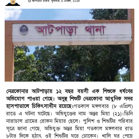
আপডেট টাইম: বুধবার, ৯ এপ্রিল, ২০২৫
নেত্রকোনার আটপাড়ায় ১২ বছর বয়সী এক শিশুকে ধর্ষণের
অভিযোগ পাওয়া গেছে। অসুস্থ শিশুটি নেত্রকোনা আধুনিক সদর
হাসপাতালে চিকিৎসাধীন রয়েছে।
গতকাল মঙ্গলবার (৮ এপ্রিল)
রাতে এ ঘটনা ঘটেছে। অভিযুক্তের নাম অন্তর মিয়া (২১)।তিনি
নারাচাল গ্রামের রোকন মিয়ার ছেলে। পুলিশ ও শিশুটির পরিবার
সূত্রে জানা গেছে, অভিযুক্ত অন্তর মিয়া গতকাল মঙ্গলবার রাত
৮টার দিকে হঠাৎ ওই শিশুটির ঘরে ঢোকেন। খালি ঘর পেয়ে