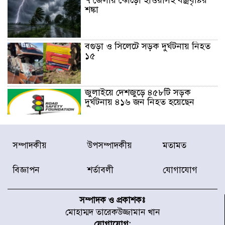
শঙ্কা
বগুড়া ও সিলেটে সড়ক দুর্ঘটনায় নিহত
১৫
জুলাইয়ে দেশজুড়ে ৪৫৮টি সড়ক
দুর্ঘটনায় ৪১৬ জন নিহত হয়েছেন
হারিয়ে যাওয়া শিশুকে পরিবারের কাছে
সম্পাদকীয়
উপসম্পাদকীয়
মতামত
ফিরিয়ে প্রশংসায় ভাসছেন খিলক্ষেত
থানার ওসি
বিজ্ঞাপন
শর্তাবলী
যোগাযোগ
আজ থেকে উন্মুক্ত ‘জুলাই গণঅভ্যুত্থান
স্মৃতি জাদুঘর
সম্পাদক ও প্রকাশকঃ
মোহাম্মদ তারেকউজ্জামান খান
যোগাযোগ: