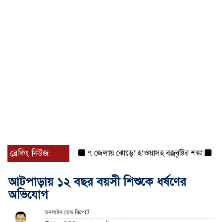
ব্রেকিং নিউজ:
৭ জেলায় ঝোড়ো হাওয়াসহ বজ্রবৃষ্টির শঙ্কা
বগুড়া ও
আটপাড়ায় ১২ বছর বয়সী শিশুকে ধর্ষণের
অভিযোগ
অনলাইন ডেস্ক রিপোর্ট