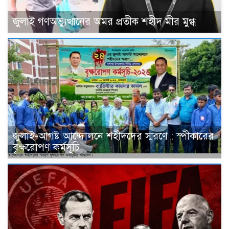
জুলাই গণঅভ্যুত্থানের অমর প্রতীক শহীদ মীর মুগ্ধ
জুলাই-আগষ্ট আন্দোলনে শহীদদের স্মরণে : স্পীকারের
বৃক্ষরোপণ কর্মসূচি