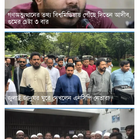
গণঅভ্যুত্থানের তথ্য বিশ্বমিডিয়ায় পৌঁছে দিতেন আদীব,
গুমের চেষ্টা ৩ বার
জুলাই জাদুঘর ঘুরে দেখলেন এনসিপি নেতারা