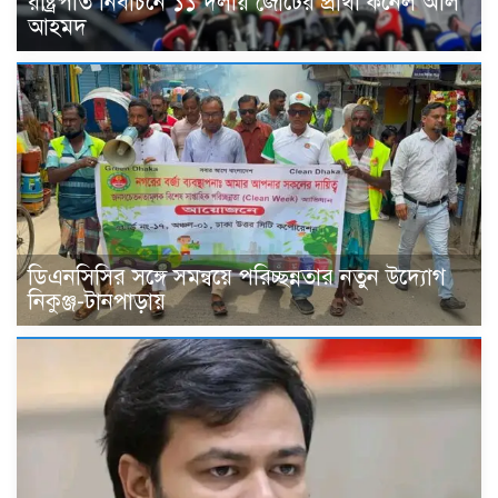
রাষ্ট্রপতি নির্বাচনে ১১ দলীয় জোটের প্রার্থী কর্নেল অলি
আহমদ
ডিএনসিসির সঙ্গে সমন্বয়ে পরিচ্ছন্নতার নতুন উদ্যোগ
নিকুঞ্জ-টানপাড়ায়