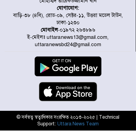
মোহাম্মদ তারেকউজ্জামান খান
যোগাযোগ:
ডিএমপির অভিযানে ২৪ ঘণ্টায় গ্রেপ্তার
বাড়ি-৩৮ (৪বি), রোড-০৯, সেক্টর-১১, উত্তরা মডেল টাউন,
৫০৪, উদ্ধার মাদক-অস্ত্র
ঢাকা-১২৩০
মোবাইল
-০১৯৭২ ২৬৩৮৯৬
ই-মেইলঃ uttaranews13@gmail.com,
সন্দ্বীপের চরে বিপদে পড়া কচ্ছপ উদ্ধার
uttaranewsbd24@gmail.com
সাগরে অবমুক্ত
মাতারবাড়ী পৌঁছে নির্ধারিত কর্মসূচিতে
যোগ দিয়েছেন প্রধানমন্ত্রী
জাতীয় সাংবাদিক সংস্থার পিরোজপুর
জেলা কমিটি অনুমোদন
© সর্বস্বত্ব স্বত্বাধিকার সংরক্ষিত ২০১৩-২০২৫ | Technical
Support:
Uttara News Team
গণঅভ্যুত্থানের তথ্য বিশ্বমিডিয়ায় পৌঁছে
দিতেন আদীব, গুমের চেষ্টা ৩ বার