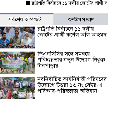
রাষ্ট্রপতি নির্বাচনে ১১ দলীয় জোটের প্রার্থী কর্নেল অলি আহমদ
ড
সর্বশেষ আপডেট
জনপ্রিয় সংবাদ
রাষ্ট্রপতি নির্বাচনে ১১ দলীয়
জোটের প্রার্থী কর্নেল অলি আহমদ
ডিএনসিসির সঙ্গে সমন্বয়ে
পরিচ্ছন্নতার নতুন উদ্যোগ নিকুঞ্জ-
টানপাড়ায়
নবনির্বাচিত কার্যনির্বাহী পরিষদের
উদ্যোগে উত্তরা ১৩ নং সেক্টর-এ
পরিষ্কার-পরিচ্ছন্নতা অভিযান
ডিএমপির অভিযানে ২৪ ঘণ্টায়
গ্রেপ্তার ৫০৪, উদ্ধার মাদক-অস্ত্র
সন্দ্বীপের চরে বিপদে পড়া কচ্ছপ
উদ্ধার সাগরে অবমুক্ত