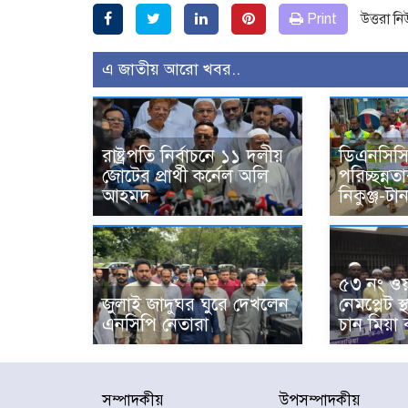
Print
উত্তরা ন
এ জাতীয় আরো খবর..
রাষ্ট্রপতি নির্বাচনে ১১ দলীয়
ডিএনসিসির
জোটের প্রার্থী কর্নেল অলি
পরিচ্ছন্ন
আহমদ
নিকুঞ্জ-টান
৫৩ নং ওয়
জুলাই জাদুঘর ঘুরে দেখলেন
নেমপ্লেট 
এনসিপি নেতারা
চান মিয়া 
সম্পাদকীয়
উপসম্পাদকীয়