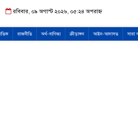
রবিবার, ০৯ অগাস্ট ২০২৬, ০৫:২৪ অপরাহ্ন
জাতিক
রাজনীতি
অর্থ-বাণিজ্য
ক্রীড়াঙ্গন
আইন-আদালত
সারা 