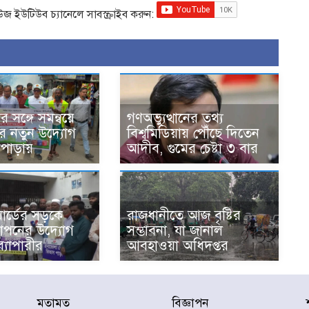
িউজ ইউটিউব চ্যানেলে সাবস্ক্রাইব করুন:
 সঙ্গে সমন্বয়ে
গণঅভ্যুত্থানের তথ্য
তার নতুন উদ্যোগ
বিশ্বমিডিয়ায় পৌঁছে দিতেন
পাড়ায়
আদীব, গুমের চেষ্টা ৩ বার
ার্ডের সড়কে
রাজধানীতে আজ বৃষ্টির
স্থাপনের উদ্যোগ
সম্ভাবনা, যা জানাল
ব্যাপারীর
আবহাওয়া অধিদপ্তর
মতামত
বিজ্ঞাপন