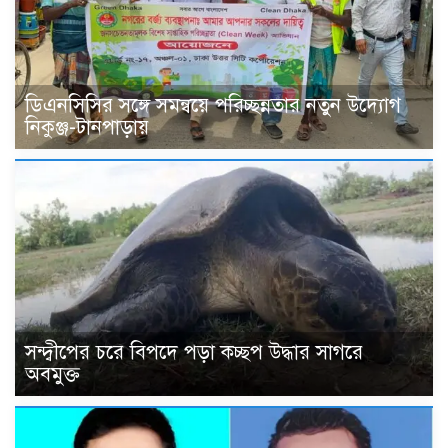
ডিএনসিসির সঙ্গে সমন্বয়ে পরিচ্ছন্নতার নতুন উদ্যোগ
নিকুঞ্জ-টানপাড়ায়
সন্দ্বীপের চরে বিপদে পড়া কচ্ছপ উদ্ধার সাগরে
অবমুক্ত