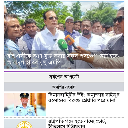
বাঁশখালীকে বন্যা মুক্ত করার সকল পদক্ষেপ নেয়া হবে-
আসাদুল হাবিব দুলু এমপি
সর্বশেষ আপডেট
জনপ্রিয় সংবাদ
বিমানবাহিনীর উইং কমান্ডার সাইফুর
রহমানের বিরুদ্ধে গ্রেপ্তারি পরোয়ানা
রাষ্ট্রপতি পদে হতে যাচ্ছে ভোট,
ইতিহাসে দ্বিতীয়বার