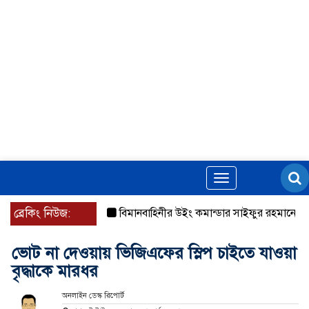
Toggle
navigation
ব্রেকিং নিউজ:
বিমানবাহিনীর উইং কমান্ডার সাইফুর রহমানের বিরুদ্ধে গ্
ভোট না দেওয়ায় ভিজিএফের স্লিপ চাইতে যাওয়া
বৃদ্ধাকে মারধর
অনলাইন ডেস্ক রিপোর্ট