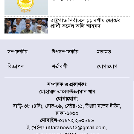
রাষ্ট্রপতি নির্বাচনে ১১ দলীয় জোটের
প্রার্থী কর্নেল অলি আহমদ
ডিএনসিসির সঙ্গে সমন্বয়ে পরিচ্ছন্নতার
সম্পাদকীয়
উপসম্পাদকীয়
মতামত
নতুন উদ্যোগ নিকুঞ্জ-টানপাড়ায়
বিজ্ঞাপন
শর্তাবলী
যোগাযোগ
নবনির্বাচিত কার্যনির্বাহী পরিষদের
উদ্যোগে উত্তরা ১৩ নং সেক্টর-এ
সম্পাদক ও প্রকাশকঃ
পরিষ্কার-পরিচ্ছন্নতা অভিযান
মোহাম্মদ তারেকউজ্জামান খান
যোগাযোগ:
ডিএমপির অভিযানে ২৪ ঘণ্টায় গ্রেপ্তার
বাড়ি-৩৮ (৪বি), রোড-০৯, সেক্টর-১১, উত্তরা মডেল টাউন,
৫০৪, উদ্ধার মাদক-অস্ত্র
ঢাকা-১২৩০
মোবাইল
-০১৯৭২ ২৬৩৮৯৬
ই-মেইলঃ uttaranews13@gmail.com,
সন্দ্বীপের চরে বিপদে পড়া কচ্ছপ উদ্ধার