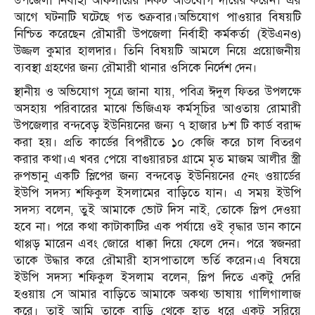
উপজেলা নির্বাহী অফিসারের নিকট অভিযোগ দায়ের করেন। এর
আগে ঘটনাটি ঘটেছে গত শুক্রবার।অভিযোগ পাওয়ার বিষয়টি
নিশ্চিত করেছেন রৌমারী উপজেলা নির্বাহী কর্মকর্তা (ইউএনও)
উজ্জল কুমার হালদার। তিনি বিষয়টি আমলে নিয়ে প্রয়োজনীয়
ব্যবস্থা গ্রহণের জন্য রৌমারী থানার ওসিকে নির্দেশ দেন।
স্থানীয় ও অভিযোগ সূত্রে জানা যায়, পবিত্র ঈদুল ফিতর উপলক্ষে
অসহায় পরিবারের মাঝে ভিজিএফ কর্মসূচির আওতায় রোমারী
উপজেলার বন্দবেড় ইউনিয়নের জন্য ৭ হাজার ৮শ টি কার্ড বরাদ্দ
করা হয়। প্রতি কার্ডের বিপরীতে ১০ কেজি করে চাল বিতরণ
করার কথা।এ খবর পেয়ে বাগুয়ারচর গ্রামে মৃত মাজম আলীর স্ত্রী
রুপভানু একটি স্লিপের জন্য বন্দবেড় ইউনিয়নের ৫নং ওয়ার্ডের
ইউপি সদস্য শফিকুল ইসলামের বাড়িতে যান। এ সময় ইউপি
সদস্য বলেন, তুই আমাকে ভোট দিস নাই, তোকে স্লিপ দেওয়া
হবে না। পরে কথা কাটাকাটির এক পর্যায়ে ওই বৃদ্ধার ডান কানে
থাপ্পড় মারেন এবং জোরে ধাক্কা দিয়ে ফেলে দেন। পরে স্বজনরা
তাকে উদ্ধার করে রৌমারী হাসপাতালে ভর্তি করেন।এ বিষয়ে
ইউপি সদস্য শফিকুল ইসলাম বলেন, স্লিপ দিতে একটু দেরি
হওয়ায় সে আমার বাড়িতে আমাকে অকথ্য ভাষায় গালিগালাজ
করে। তাই আমি তাকে বাড়ি থেকে হাত ধরে একটু সরিয়ে