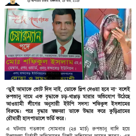
আপডেট টাইম: মঙ্গলবার, ২৫ মার্চ, ২০২৫
‘তুই আমাকে ভোট দিস নাই, তোকে স্লিপ দেওয়া হবে না’ বলেই
রুপভানু নামে এক বৃদ্ধাকে চড়-থাপ্পড় মারার অভিযোগ উঠেছে
আওয়ামী লীগের অনুসারী ইউপি সদস্য শফিকুল ইসলামের
বিরুদ্ধে। পরে বৃদ্ধার স্বজনরা তাকে উদ্ধার করে কুড়িগ্রামের
রৌমারী হাসপাতালে ভর্তি করে
।
এ ঘটনায় গতকাল সোমবার (২৪ মার্চ) রুপভানু বাদি হয়ে