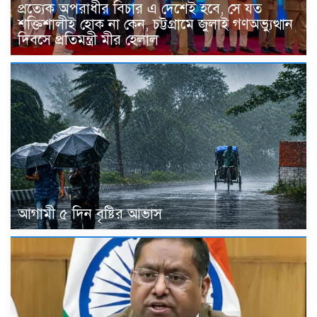
প্রত্যেক অপরাধীর বিচার এ দেশেই হবে, সে যত
শক্তিশালীই হোক না কেন, চট্টগ্রামে জুলাই গণঅভ্যুত্থান
দিবসে প্রতিমন্ত্রী মীর হেলাল
আগামী ৫ দিন বৃষ্টির আভাস