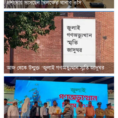
প্রশংসায় ভাসছেন খিলক্ষেত থানার ওসি
আজ থেকে উন্মুক্ত ‘জুলাই গণঅভ্যুত্থান স্মৃতি জাদুঘর