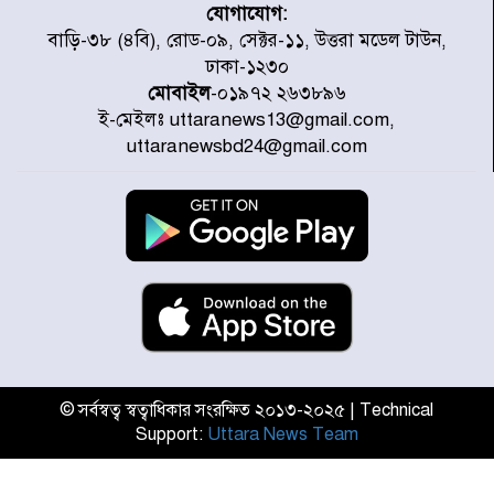
যোগাযোগ:
প্রত্যেক অপরাধীর বিচার এ দেশেই
বাড়ি-৩৮ (৪বি), রোড-০৯, সেক্টর-১১, উত্তরা মডেল টাউন,
হবে, সে যত শক্তিশালীই হোক না কেন,
ঢাকা-১২৩০
চট্টগ্রামে জুলাই গণঅভ্যুত্থান দিবসে
প্রতিমন্ত্রী মীর হেলাল
মোবাইল
-০১৯৭২ ২৬৩৮৯৬
ই-মেইলঃ uttaranews13@gmail.com,
আগামী ৫ দিন বৃষ্টির আভাস
uttaranewsbd24@gmail.com
হাসিনার বক্তব্য প্রচারে ভারতের সমর্থন
নেই
জুলাই গণঅভ্যুত্থানে আহত যোদ্ধা
মিতুর খোঁজ নিলেন প্রধানমন্ত্রী
© সর্বস্বত্ব স্বত্বাধিকার সংরক্ষিত ২০১৩-২০২৫ | Technical
Support:
Uttara News Team
উত্তরায় জুলাই গণঅভ্যুত্থানের ৯২
শহীদের তালিকা প্রকাশ করল JRA