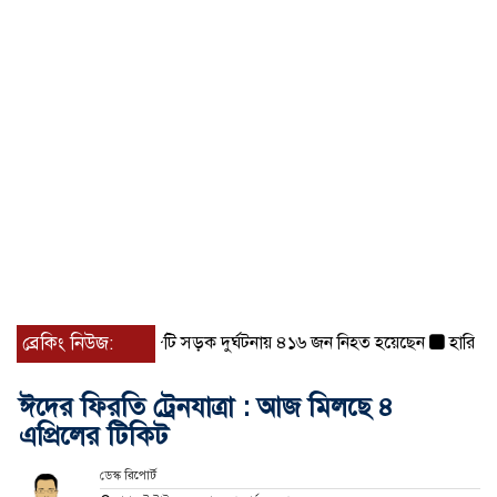
ইয়ে দেশজুড়ে ৪৫৮টি সড়ক দুর্ঘটনায় ৪১৬ জন নিহত হয়েছেন
ব্রেকিং নিউজ:
হারিয়ে যাওয
ঈদের ফিরতি ট্রেনযাত্রা : আজ মিলছে ৪
এপ্রিলের টিকিট
ডেস্ক রিপোর্ট