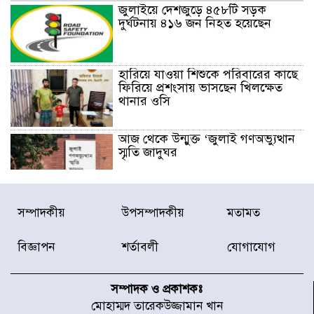
জুলাইয়ে দেশজুড়ে ৪৫৮টি সড়ক
দুর্ঘটনায় ৪১৬ জন নিহত হয়েছেন
হারিয়ে যাওয়া শিশুকে পরিবারের কাছে
ফিরিয়ে প্রশংসায় ভাসছেন খিলক্ষেত
থানার ওসি
আজ থেকে উন্মুক্ত ‘জুলাই গণঅভ্যুত্থান
স্মৃতি জাদুঘর
রাজধানীর উত্তরা আঞ্চলিক পাসপোর্ট
সম্পাদকীয়
উপসম্পাদকীয়
মতামত
অফিসের সামনে দালাল চক্রের ১৩ জন
সদস্যকে বিভিন্ন মেয়াদে সাজা প্রদান
করেছে র‌্যাব-১
বিজ্ঞাপন
শর্তাবলী
যোগাযোগ
হরমুজ প্রণালি নিয়ে ওমানের সঙ্গে চুক্তি
চূড়ান্ত পর্যায়ে : ইরান
সম্পাদক ও প্রকাশকঃ
মোহাম্মদ তারেকউজ্জামান খান