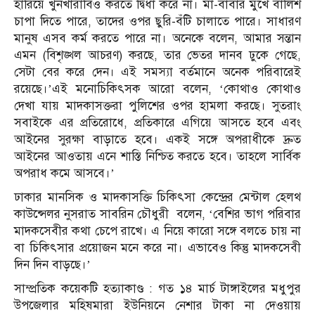
হারিয়ে খুনখারাবিও করতে দ্বিধা করে না। মা-বাবার মুখে বালিশ
চাপা দিতে পারে, তাদের ওপর ছুরি-বঁটি চালাতে পারে। সাধারণ
মানুষ এসব কর্ম করতে পারে না। অনেকে বলেন, আমার সন্তান
এমন (বিশৃঙ্খল আচরণ) করছে, তার ভেতর দানব ঢুকে গেছে,
সেটা বের করে দেন। এই সমস্যা বর্তমানে অনেক পরিবারেই
রয়েছে।’এই মনোচিকিৎসক আরো বলেন, ‘কোথাও কোথাও
দেখা যায় মাদকাসক্তরা পুলিশের ওপর হামলা করছে। সুতরাং
সবাইকে এর প্রতিরোধে, প্রতিকারে এগিয়ে আসতে হবে এবং
আইনের সুরক্ষা বাড়াতে হবে। একই সঙ্গে অপরাধীকে দ্রুত
আইনের আওতায় এনে শাস্তি নিশ্চিত করতে হবে। তাহলে সার্বিক
অপরাধ কমে আসবে।’
ঢাকার মানসিক ও মাদকাসক্তি চিকিৎসা কেন্দ্রের মেন্টাল হেলথ
কাউন্সেলর নুসরাত সাবরিন চৌধুরী বলেন, ‘বেশির ভাগ পরিবার
মাদকসেবীর কথা চেপে রাখে। এ নিয়ে কারো সঙ্গে বলতে চায় না
বা চিকিৎসার প্রয়োজন মনে করে না। এভাবেও কিন্তু মাদকসেবী
দিন দিন বাড়ছে।’
সাম্প্রতিক কয়েকটি হত্যাকাণ্ড : গত ১৪ মার্চ টাঙ্গাইলের মধুপুর
উপজেলার মহিষমারা ইউনিয়নে নেশার টাকা না দেওয়ায়