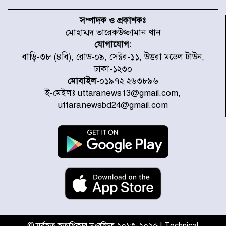
হরমুজ প্রণালি নিয়ে ওমানের সঙ্গে চুক্তি
চূড়ান্ত পর্যায়ে : ইরান
সম্পাদক ও প্রকাশকঃ
মোহাম্মদ তারেকউজ্জামান খান
যোগাযোগ:
প্রত্যেক অপরাধীর বিচার এ দেশেই
বাড়ি-৩৮ (৪বি), রোড-০৯, সেক্টর-১১, উত্তরা মডেল টাউন,
হবে, সে যত শক্তিশালীই হোক না কেন,
ঢাকা-১২৩০
চট্টগ্রামে জুলাই গণঅভ্যুত্থান দিবসে
প্রতিমন্ত্রী মীর হেলাল
মোবাইল
-০১৯৭২ ২৬৩৮৯৬
ই-মেইলঃ uttaranews13@gmail.com,
আগামী ৫ দিন বৃষ্টির আভাস
uttaranewsbd24@gmail.com
হাসিনার বক্তব্য প্রচারে ভারতের সমর্থন
নেই
জুলাই গণঅভ্যুত্থানে আহত যোদ্ধা
মিতুর খোঁজ নিলেন প্রধানমন্ত্রী
© সর্বস্বত্ব স্বত্বাধিকার সংরক্ষিত ২০১৩-২০২৫ | Technical