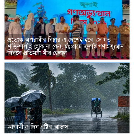
প্রত্যেক অপরাধীর বিচার এ দেশেই হবে, সে যত
শক্তিশালীই হোক না কেন, চট্টগ্রামে জুলাই গণঅভ্যুত্থান
দিবসে প্রতিমন্ত্রী মীর হেলাল
আগামী ৫ দিন বৃষ্টির আভাস