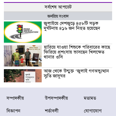
সর্বশেষ আপডেট
জনপ্রিয় সংবাদ
জুলাইয়ে দেশজুড়ে ৪৫৮টি সড়ক
দুর্ঘটনায় ৪১৬ জন নিহত হয়েছেন
হারিয়ে যাওয়া শিশুকে পরিবারের কাছে
ফিরিয়ে প্রশংসায় ভাসছেন খিলক্ষেত
থানার ওসি
আজ থেকে উন্মুক্ত ‘জুলাই গণঅভ্যুত্থান
স্মৃতি জাদুঘর
রাজধানীর উত্তরা আঞ্চলিক পাসপোর্ট
সম্পাদকীয়
উপসম্পাদকীয়
মতামত
অফিসের সামনে দালাল চক্রের ১৩ জন
সদস্যকে বিভিন্ন মেয়াদে সাজা প্রদান
করেছে র‌্যাব-১
বিজ্ঞাপন
শর্তাবলী
যোগাযোগ