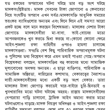
যত রকমের অপরাধের ঘটনা ঘটছে তার বড় অংশ ঘটছে
মাদকসংশ্লিষ্টতায়। মাদক সেবনের টাকা জোগানো ও কেনাবেচা
নিয়ে সংঘটিত অপরাধ এখন সর্বত্র।মাদকাসক্তি আধুনিক সময়ের
ভয়ংকর ব্যাধিগুলোর অন্যতম এবং দিনে দিনে এই সমস্যা আরো
প্রকট হচ্ছে বলে মনে করছেন বিশেষজ্ঞরা। মাদকের নেশার টাকা
জোগাতে মাদকসেবীরা মা-বাবা, ভাই-বোনের মতো
আপনজনকেও খুন করতে দ্বিধা করছে না।কোনো কোনো ক্ষেত্রে
আইন-শৃঙ্খলা রক্ষা বাহিনীর ওপরও হামলা চালাচ্ছে
মাদকাসক্তরা। সম্প্রতি বেশ কিছু পারিবারিক অপরাধমূলক ঘটনা
ও পুলিশের তথ্য বিশ্লেষণ করে এমন তথ্যই পাওয়া গেছে।অপরাধ
বিশ্লেষকরা বলছেন, মাদকাসক্তির বহু কারণের মধ্যে সামাজিক
মূল্যবোধের অবক্ষয় অন্যতম। এ ছাড়া ব্যক্তিগত, পারিবারিক ও
সামাজিক অস্থিরতা, দারিদ্র্যের কশাঘাত, বেকারত্বের নৈরাশ্যও
দায়ী।মাদকসেবীদের মধ্যে একটি বড় অংশ বেকার। তারা
মাদকের টাকা জোগাড় করতেই ঘরে-বাইরে চুরি-ছিনতাই ও
খুনখারাবির মতো ঘটনা ঘটাচ্ছে অহরহ। রাস্তায় মাদকসেবীদের
বেপরোয়া গাড়ি চালানো, ট্রাফিক আইন অমান্য করার মতো
ঘটনাগুলোও বাড়ছে।মাদক নিয়ন্ত্রণ অধিদপ্তর ও আইন-শৃঙ্খলা রক্ষা
বাহিনীর সদস্যরা বলছেন, দেশে প্রায় ৩২ ধরনের মাদক সেবন