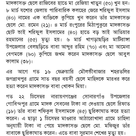
মাদকাসক্ত ছেলে রাজিবের হাতে মা রেজিয়া খাতুন (৫০) খুন হন।
৮ মার্চ যশোর জেলায় পারিবারিক কলহের জেরে শরিফুল ইসলাম
(৪০) নামের এক ব্যক্তিকে কুপিয়ে খুন করেন তাঁর মাদকাসক্ত
ছেলে মো. রমেন (২১)। ৪ মার্চ রংপুরের মিঠাপুকুরে মাদকাসক্ত
ছোট ভাই শরিফুল ইসলামের (৪০) হাতে বড় ভাই আতিয়ার
রহমানের (৫৫) মৃত্যু হয়। ৬ মার্চ খাগড়াছড়ির মাটিরাঙ্গা
উপজেলার বেলছড়িতে বাবা আব্দুর রহিম (৭০) এবং মা আমেনা
বেগমকে (৬০) কুপিয়ে জখম করেন মাদকাসক্ত ছেলে আবুল
কালাম (৩৮)।
এর আগে গত ১৬ ফেব্রুয়ারি মৌলভীবাজার শহরতলির
জগন্নাথপুর গ্রামে সাত বছর বয়সী ছেলে মাহিদকে মারধর করে
হত্যা করেন মাদকাসক্ত বাবা খোকন মিয়া।
গত ২২ ডিসেম্বর নারায়ণগঞ্জের সোনারগাঁও উপজেলার
গোবিন্দপুর গ্রামে মাদক সেবনের টাকা না দেওয়ায় ছেলে রিফাত
(১৮) তাঁর বাবা শফিকুল ইসলামকে (৪৫) ছুরিকাঘাত করে হত্যা
করেন। এ ছাড়া ১ ডিসেম্বর মাগুরার আঠারোখাদা গ্রামে চাহিদা
অনুযায়ী টাকা না পেয়ে মাদকাসক্ত ছেলে মো. মফিজুর তাঁর
বাবাকে ছুরিকাঘাত করেন। এতে বাবা সুরমান শেখের মৃত্যু হয়।