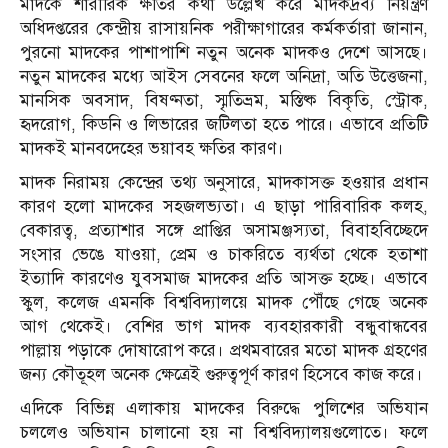
মাদকে শারীরিক ক্ষতির কথা উল্লেখ করে মাদকদ্রব্য নিয়ন্ত্রণ
অধিদপ্তরের কেন্দ্রীয় রাসায়নিক পরীক্ষাগারের কর্মকর্তারা জানান,
পুরনো মাদকের পাশাপাশি নতুন অনেক মাদকও দেশে আসছে।
নতুন মাদকের মধ্যে আইস সেবনের ফলে অনিদ্রা, অতি উত্তেজনা,
মানসিক অবসাদ, বিষণ্নতা, স্মৃতিভ্রম, মস্তিষ্ক বিকৃতি, স্ট্রোক,
হৃদরোগ, কিডনি ও লিভারের জটিলতা হতে পারে। এভাবে প্রতিটি
মাদকই মানবদেহের ভয়াবহ ক্ষতির কারণ।
মাদক নিরাময় কেন্দ্রের তথ্য অনুসারে, মাদকাসক্ত হওয়ার প্রধান
কারণ হলো মাদকের সহজলভ্যতা। এ ছাড়া পারিবারিক কলহ,
বেকারত্ব, প্রত্যাশার সঙ্গে প্রাপ্তির অসামঞ্জস্যতা, বিবাহবিচ্ছেদে
সংসার ভেঙে যাওয়া, প্রেম ও চাকরিতে ব্যর্থতা থেকে হতাশা
ইত্যাদি কারণেও যুবসমাজ মাদকের প্রতি আসক্ত হচ্ছে। এভাবে
স্কুল, কলেজ এমনকি বিশ্ববিদ্যালয়ে মাদক পৌঁছে গেছে অনেক
আগ থেকেই। বেশির ভাগ মাদক ব্যবহারকারী বন্ধুবান্ধবের
পাল্লায় পড়াকে দোষারোপ করে। প্রথমবারের মতো মাদক গ্রহণের
জন্য কৌতূহল অনেক ক্ষেত্রেই গুরুত্বপূর্ণ কারণ হিসেবে কাজ করে।
এদিকে বিভিন্ন এলাকায় মাদকের বিরুদ্ধে পুলিশের অভিযান
চললেও অভিযান চালানো হয় না বিশ্ববিদ্যালয়গুলোতে। ফলে