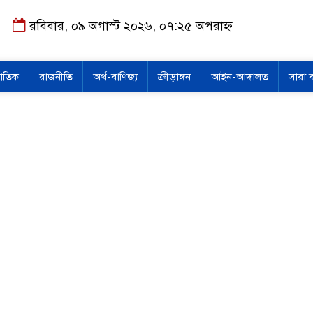
রবিবার, ০৯ অগাস্ট ২০২৬, ০৭:২৫ অপরাহ্ন
জাতিক
রাজনীতি
অর্থ-বাণিজ্য
ক্রীড়াঙ্গন
আইন-আদালত
সারা 