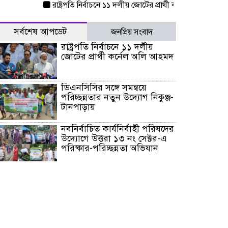
রাষ্ট্রপতি নির্বাচনে ১১ দলীয় জোটের প্রার্থী কর্নেল অলি আহমদ
ডি
সর্বশেষ আপডেট
জনপ্রিয় সংবাদ
রাষ্ট্রপতি নির্বাচনে ১১ দলীয়
জোটের প্রার্থী কর্নেল অলি আহমদ
ডিএনসিসির সঙ্গে সমন্বয়ে
পরিচ্ছন্নতার নতুন উদ্যোগ নিকুঞ্জ-
টানপাড়ায়
নবনির্বাচিত কার্যনির্বাহী পরিষদের
উদ্যোগে উত্তরা ১৩ নং সেক্টর-এ
পরিষ্কার-পরিচ্ছন্নতা অভিযান
ডিএমপির অভিযানে ২৪ ঘণ্টায়
গ্রেপ্তার ৫০৪, উদ্ধার মাদক-অস্ত্র
সন্দ্বীপের চরে বিপদে পড়া কচ্ছপ
উদ্ধার সাগরে অবমুক্ত