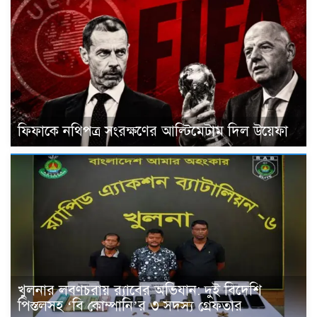
ফিফাকে নথিপত্র সংরক্ষণের আল্টিমেটাম দিল উয়েফা
খুলনার লবণচরায় র‍্যাবের অভিযান: দুই বিদেশি
পিস্তলসহ ‘বি কোম্পানি’র ৩ সদস্য গ্রেফতার