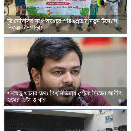
ডিএনসিসির সঙ্গে সমন্বয়ে পরিচ্ছন্নতার নতুন উদ্যোগ
নিকুঞ্জ-টানপাড়ায়
গণঅভ্যুত্থানের তথ্য বিশ্বমিডিয়ায় পৌঁছে দিতেন আদীব,
গুমের চেষ্টা ৩ বার