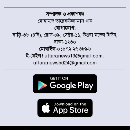
নবনির্বাচিত কার্যনির্বাহী পরিষদের
উদ্যোগে উত্তরা ১৩ নং সেক্টর-এ
সম্পাদক ও প্রকাশকঃ
পরিষ্কার-পরিচ্ছন্নতা অভিযান
মোহাম্মদ তারেকউজ্জামান খান
যোগাযোগ:
ডিএমপির অভিযানে ২৪ ঘণ্টায় গ্রেপ্তার
বাড়ি-৩৮ (৪বি), রোড-০৯, সেক্টর-১১, উত্তরা মডেল টাউন,
৫০৪, উদ্ধার মাদক-অস্ত্র
ঢাকা-১২৩০
মোবাইল
-০১৯৭২ ২৬৩৮৯৬
ই-মেইলঃ uttaranews13@gmail.com,
সন্দ্বীপের চরে বিপদে পড়া কচ্ছপ উদ্ধার
uttaranewsbd24@gmail.com
সাগরে অবমুক্ত
মাতারবাড়ী পৌঁছে নির্ধারিত কর্মসূচিতে
যোগ দিয়েছেন প্রধানমন্ত্রী
জাতীয় সাংবাদিক সংস্থার পিরোজপুর
জেলা কমিটি অনুমোদন