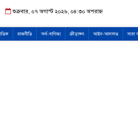
শুক্রবার, ০৭ অগাস্ট ২০২৬, ০৪:৩০ অপরাহ্ন
জাতিক
রাজনীতি
অর্থ-বাণিজ্য
ক্রীড়াঙ্গন
আইন-আদালত
সারা 