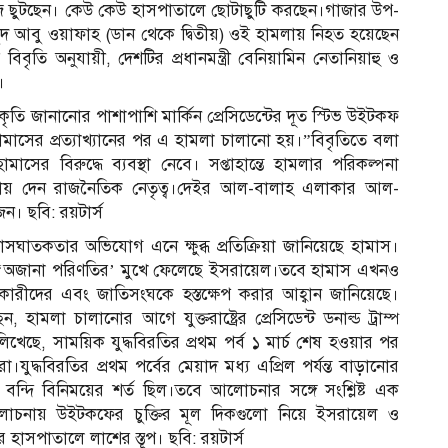
জে ছুটছেন। কেউ কেউ হাসপাতালে ছোটাছুটি করছেন।গাজার উপ-
তা মাহমুদ আবু ওয়াফাহ (ডান থেকে দ্বিতীয়) ওই হামলায় নিহত হয়েছেন
বিবৃতি অনুযায়ী, দেশটির প্রধানমন্ত্রী বেনিয়ামিন নেতানিয়াহু ও
।
কৃতি জানানোর পাশাপাশি মার্কিন প্রেসিডেন্টের দূত স্টিভ উইটকফ
 হামাসের প্রত্যাখ্যানের পর এ হামলা চালানো হয়।”বিবৃতিতে বলা
সের বিরুদ্ধে ব্যবস্থা নেবে। সপ্তাহান্তে হামলার পরিকল্পনা
ে সায় দেন রাজনৈতিক নেতৃত্ব।দেইর আল-বালাহ এলাকার আল-
। ছবি: রয়টার্স
্বাসঘাতকতার অভিযোগ এনে ক্ষুব্ধ প্রতিক্রিয়া জানিয়েছে হামাস।
ের ‘অজানা পরিণতির’ মুখে ফেলেছে ইসরায়েল।তবে হামাস এখনও
াকারীদের এবং জাতিসংঘকে হস্তক্ষেপ করার আহ্বান জানিয়েছে।
মলা চালানোর আগে যুক্তরাষ্ট্রের প্রেসিডেন্ট ডনাল্ড ট্রাম্প
েছে, সাময়িক যুদ্ধবিরতির প্রথম পর্ব ১ মার্চ শেষ হওয়ার পর
যুদ্ধবিরতির প্রথম পর্বের মেয়াদ মধ্য এপ্রিল পর্যন্ত বাড়ানোর
মি ও বন্দি বিনিময়ের শর্ত ছিল।তবে আলোচনার সঙ্গে সংশ্লিষ্ট এক
আলোচনায় উইটকফের চুক্তির মূল দিকগুলো নিয়ে ইসরায়েল ও
হাসপাতালে লাশের স্তূপ। ছবি: রয়টার্স