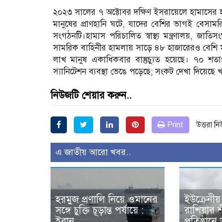
২০২৩ সালের ৭ অক্টোবর দক্ষিণ ইসরায়েলে হামাসের 
মানুষের প্রাণহানি ঘটে, যাদের বেশির ভাগই বেসামর
সংগঠনটি।হামাস পরিচালিত স্বাস্থ্য মন্ত্রণালয়, জা
সামরিক বাহিনীর হামলায় সাড়ে ৪৮ হাজারেরও বেশি ম
লাখ মানুষ একাধিকবার বাস্তুচ্যুত হয়েছে। ৭০ শতাংশে
স্যানিটেশন ব্যবস্থা ভেঙে পড়েছে; সংকট দেখা দিয়েছে 
নিউজটি শেয়ার করুন..
Print
উত্তরা ন
এ জাতীয় আরো খবর..
হরমুজ প্রণালি নিয়ে ওমানের
ইউক্রেনীয়
সঙ্গে চুক্তি চূড়ান্ত পর্যায়ে :
রাশিয়ার শী
ইরান
প্রতিষ্ঠানে