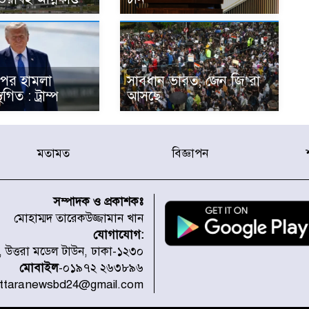
পর হামলা
সাবধান ভারত, জেন জি’রা
িত : ট্রাম্প
আসছে
মতামত
বিজ্ঞাপন
সম্পাদক ও প্রকাশকঃ
মোহাম্মদ তারেকউজ্জামান খান
যোগাযোগ:
১, উত্তরা মডেল টাউন, ঢাকা-১২৩০
মোবাইল
-০১৯৭২ ২৬৩৮৯৬
uttaranewsbd24@gmail.com