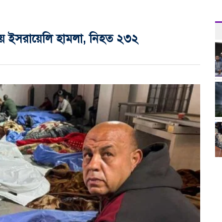
াজায় ইসরায়েলি হামলা, নিহত ২৩২