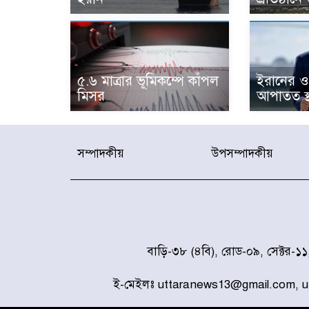
৫.৬ মাত্রার ভূমিকম্পে কাঁপল
ইরানের ও
মিসর
আপাতত স্থগ
সম্পাদকীয়
উপসম্পাদকীয়
বাড়ি-৩৮ (৪বি), রোড-০৯, সেক্টর-১
ই-মেইলঃ uttaranews13@gmail.com, 