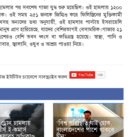
হামলার পর সবশেষ গাজা যুদ্ধ শুরু হয়েছিল। ওই হামলায় ১২০০
িক। ওই সময় ২৫১ জনকে জিম্মিও করে ফিলিস্তিনের মুক্তিকামী
তিসংঘসহ অন্যদের তথ্য অনুযায়ী, ওই হামলার পাল্টায় ইসরায়েলি
ানুষ প্রাণ হারিয়েছে, যাদের বেশিরভাগই বেসামরিক।গাজার ২১
রও বেশি ভবন ধ্বংস বা ক্ষতিগ্রস্ত হয়েছে। স্বাস্থ্য, পানি ও
খাবার, জ্বালানি, ওষুধ ও আশ্রয় পাওয়া নিয়ে।
িউজ ইউটিউব চ্যানেলে সাবস্ক্রাইব করুন:
 ড্রোন হামলায়
‘বিশ্ব পরিস্থিতি যাই হোক,
র্ষ ই-কমার্স
বাংলাদেশের পাশে থাকবে
 ভয়াবহ অগ্নিকাণ্ড
চীন’