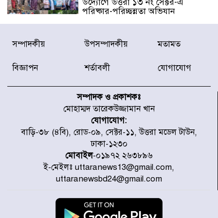
উদ্যোগে উত্তরা ১৩ নং সেক্টর-এ
পরিষ্কার-পরিচ্ছন্নতা অভিযান
ডিএমপির অভিযানে ২৪ ঘণ্টায় গ্রেপ্তার
সম্পাদকীয়
উপসম্পাদকীয়
মতামত
৫০৪, উদ্ধার মাদক-অস্ত্র
বিজ্ঞাপন
শর্তাবলী
যোগাযোগ
সন্দ্বীপের চরে বিপদে পড়া কচ্ছপ উদ্ধার
সাগরে অবমুক্ত
সম্পাদক ও প্রকাশকঃ
মোহাম্মদ তারেকউজ্জামান খান
যোগাযোগ:
মাতারবাড়ী পৌঁছে নির্ধারিত কর্মসূচিতে
বাড়ি-৩৮ (৪বি), রোড-০৯, সেক্টর-১১, উত্তরা মডেল টাউন,
যোগ দিয়েছেন প্রধানমন্ত্রী
ঢাকা-১২৩০
মোবাইল
-০১৯৭২ ২৬৩৮৯৬
ই-মেইলঃ uttaranews13@gmail.com,
জাতীয় সাংবাদিক সংস্থার পিরোজপুর
uttaranewsbd24@gmail.com
জেলা কমিটি অনুমোদন
গণঅভ্যুত্থানের তথ্য বিশ্বমিডিয়ায় পৌঁছে