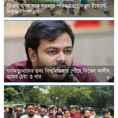
ডিএনসিসির সঙ্গে সমন্বয়ে পরিচ্ছন্নতার নতুন উদ্যোগ
নিকুঞ্জ-টানপাড়ায়
গণঅভ্যুত্থানের তথ্য বিশ্বমিডিয়ায় পৌঁছে দিতেন আদীব,
গুমের চেষ্টা ৩ বার