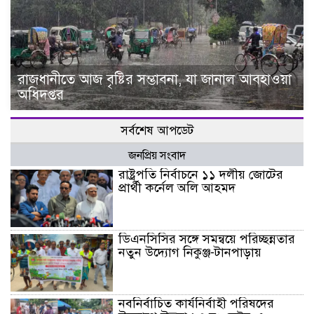
রাজধানীতে আজ বৃষ্টির সম্ভাবনা, যা জানাল আবহাওয়া
অধিদপ্তর
সর্বশেষ আপডেট
জনপ্রিয় সংবাদ
রাষ্ট্রপতি নির্বাচনে ১১ দলীয় জোটের
প্রার্থী কর্নেল অলি আহমদ
ডিএনসিসির সঙ্গে সমন্বয়ে পরিচ্ছন্নতার
নতুন উদ্যোগ নিকুঞ্জ-টানপাড়ায়
নবনির্বাচিত কার্যনির্বাহী পরিষদের