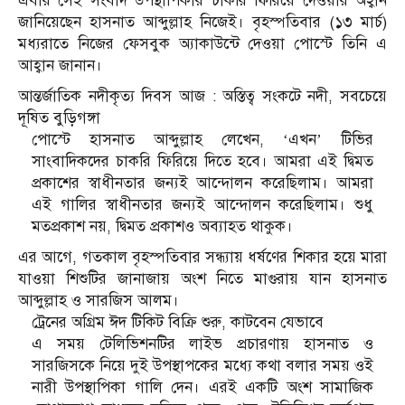
এবার সেই সংবাদ উপস্থাপিকার চাকরি ফিরিয়ে দেওয়ার অহ্বান
জানিয়েছেন হাসনাত আব্দুল্লাহ নিজেই। বৃহস্পতিবার (১৩ মার্চ)
মধ্যরাতে নিজের ফেসবুক অ্যাকাউন্টে দেওয়া পোস্টে তিনি এ
আহ্বান জানান।
আন্তর্জাতিক নদীকৃত্য দিবস আজ : অস্তিত্ব সংকটে নদী, সবচেয়ে
দূষিত বুড়িগঙ্গা
পোস্টে হাসনাত আব্দুল্লাহ লেখেন, ‘এখন’ টিভির
সাংবাদিকদের চাকরি ফিরিয়ে দিতে হবে। আমরা এই দ্বিমত
প্রকাশের স্বাধীনতার জন্যই আন্দোলন করেছিলাম। আমরা
এই গালির স্বাধীনতার জন্যই আন্দোলন করেছিলাম। শুধু
মতপ্রকাশ নয়, দ্বিমত প্রকাশও অব্যাহত থাকুক।
এর আগে, গতকাল বৃহস্পতিবার সন্ধ্যায় ধর্ষণের শিকার হয়ে মারা
যাওয়া শিশুটির জানাজায় অংশ নিতে মাগুরায় যান হাসনাত
আব্দুল্লাহ ও সারজিস আলম।
ট্রেনের অগ্রিম ঈদ টিকিট বিক্রি শুরু, কাটবেন যেভাবে
এ সময় টেলিভিশনটির লাইভ প্রচারণায় হাসনাত ও
সারজিসকে নিয়ে দুই উপস্থাপকের মধ্যে কথা বলার সময় ওই
নারী উপস্থাপিকা গালি দেন। এরই একটি অংশ সামাজিক