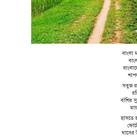
বাংলা 
বাংল
বাংলা
‌ শাপ
সবুজ র
রঙ
বাঁশির 
‌ ম
হাসতে 
ফোট
ঘাসের 