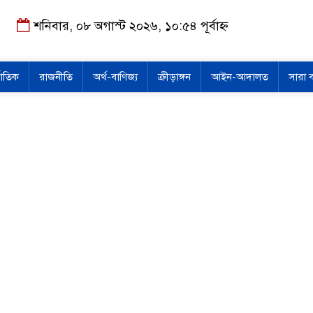
শনিবার, ০৮ অগাস্ট ২০২৬, ১০:৫৪ পূর্বাহ্ন
জাতিক
রাজনীতি
অর্থ-বাণিজ্য
ক্রীড়াঙ্গন
আইন-আদালত
সারা 