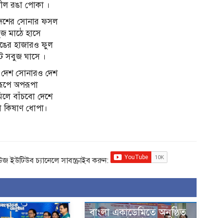
 নীল রঙা পোকা ।
েশের সোনার ফসল
বুজ মাঠে হাসে
ঙের হাজারও ফুল
টে সবুজ ঘাসে ।
দেশ সোনারও দেশ
 ‌ রূপে অপরূপা
িলে বাঁচবো দেশে
 না কিষাণ ধোপা।
িউজ ইউটিউব চ্যানেলে সাবস্ক্রাইব করুন:
বাংলা একাডেমিতে অনুষ্ঠিত