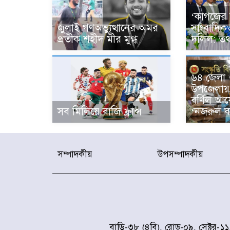
‘কাগজের 
জুলাই গণঅভ্যুত্থানের অমর
সাংবাদিক
প্রতীক শহীদ মীর মুগ্ধ
দলিল: তথ্
৬৪ জেলা ও 
উপজেলায় 
বর্ণিল আয়
সব মিলিয়ে বাজি ফ্রান্স
‘নজরুল বর
সম্পাদকীয়
উপসম্পাদকীয়
বাড়ি-৩৮ (৪বি), রোড-০৯, সেক্টর-১