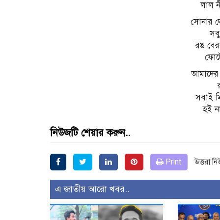
‌‌ লাল
সোনার দ
‌‌ স
রঙ বের
‌‌ ফো
আমাদের 
‌ ‌
সবাই ম
‌‌ হই
নিউজটি শেয়ার করুন..
Print
উত্তরা ন
এ জাতীয় আরো খবর..