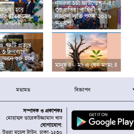
নজরুল চর্চা ফাউন্ডেশন এর
মানুষ’ হবে
৩য় প্রতিষ্ঠা বার্ষিকী ও
তার ইতিহাসের
নজরুল স্মৃতি পদক ২০২৬
য উপদেষ্টা
অনুষ্ঠান
৭৪টি প্রত্যন্ত
৩ দিনব্যাপী
োজনে শুরু হচ্ছে
্ষ’
মানুষ ll – মং এ খেন মংমং ll
মতামত
বিজ্ঞাপন
সম্পাদক ও প্রকাশকঃ
মোহাম্মদ তারেকউজ্জামান খান
যোগাযোগ:
১, উত্তরা মডেল টাউন, ঢাকা-১২৩০