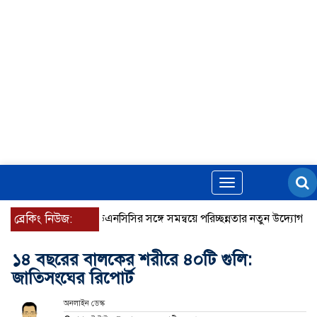
Toggle
navigation
ব্রেকিং নিউজ:
ডিএনসিসির সঙ্গে সমন্বয়ে পরিচ্ছন্নতার নতুন উদ্যোগ নিকুঞ্জ-টানপ
১৪ বছরের বালকের শরীরে ৪০টি গুলি:
জাতিসংঘের রিপোর্ট
অনলাইন ডেস্ক