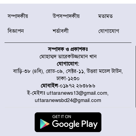
সন্দ্বীপের চরে বিপদে পড়া কচ্ছপ উদ্ধার
সম্পাদকীয়
উপসম্পাদকীয়
মতামত
সাগরে অবমুক্ত
বিজ্ঞাপন
শর্তাবলী
যোগাযোগ
মাতারবাড়ী পৌঁছে নির্ধারিত কর্মসূচিতে
যোগ দিয়েছেন প্রধানমন্ত্রী
সম্পাদক ও প্রকাশকঃ
মোহাম্মদ তারেকউজ্জামান খান
যোগাযোগ:
জাতীয় সাংবাদিক সংস্থার পিরোজপুর
বাড়ি-৩৮ (৪বি), রোড-০৯, সেক্টর-১১, উত্তরা মডেল টাউন,
জেলা কমিটি অনুমোদন
ঢাকা-১২৩০
মোবাইল
-০১৯৭২ ২৬৩৮৯৬
ই-মেইলঃ uttaranews13@gmail.com,
গণঅভ্যুত্থানের তথ্য বিশ্বমিডিয়ায় পৌঁছে
uttaranewsbd24@gmail.com
দিতেন আদীব, গুমের চেষ্টা ৩ বার
বাঁশখালীকে বন্যা মুক্ত করার সকল
পদক্ষেপ নেয়া হবে- আসাদুল হাবিব দুলু
এমপি