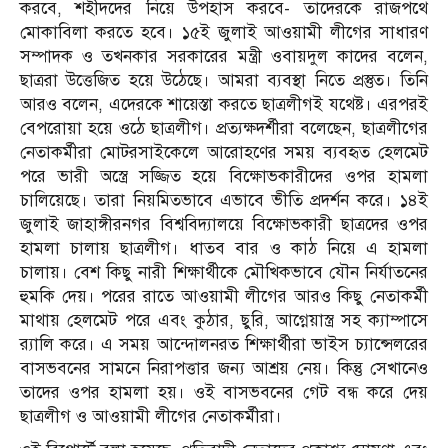
করবে, শহীদদের নিয়ে উপহাস করবে- তাদেরকে রাজপথে
মোকাবিলা করতে হবে। ১৫ই জুলাই আওয়ামী লীগের সাধারণ
সম্পাদক ও তখনকার সরকারের মন্ত্রী ওবায়দুল কাদের বলেন,
ছাত্ররা উত্তেজিত হয়ে উঠেছে। আমরা ব্যবস্থা নিতে প্রস্তুত। তিনি
আরও বলেন, এদেরকে শায়েস্তা করতে ছাত্রলীগই যথেষ্ট। এরপরই
বেপরোয়া হয়ে ওঠে ছাত্রলীগ। প্রত্যক্ষদর্শীরা বলেছেন, ছাত্রলীগের
নেতাকর্মীরা মোটরসাইকেলে আরোহণের সময় ব্যবহৃত হেলমেট
পরে ভারী অস্ত্রে সজ্জিত হয়ে বিক্ষোভকারীদের ওপর হামলা
চালিয়েছে। তারা নিয়মিতভাবে এভাবে ভীতি প্রদর্শন করে। ১৪ই
জুলাই জাহাঙ্গীরনগর বিশ্ববিদ্যালয়ে বিক্ষোভকারী ছাত্রদের ওপর
হামলা চালায় ছাত্রলীগ। ধাতব বার ও কাঠ নিয়ে এ হামলা
চালায়। বেশ কিছু নারী শিক্ষার্থীকে মৌখিকভাবে যৌন নির্যাতনের
হুমকি দেয়। পরের রাতে আওয়ামী লীগের আরও কিছু নেতাকর্মী
মাথায় হেলমেট পরে এবং কুঠার, ছুরি, আগ্নেয়াস্ত্র সহ ক্যাম্পাসে
র‌্যালি করে। এ সময় আন্দোলনরত শিক্ষার্থীরা ভাইস চ্যান্সেলরের
বাসভবনের সামনে নিরাপত্তার জন্য আশ্রয় নেয়। কিন্তু সেখানেও
তাদের ওপর হামলা হয়। ওই বাসভবনের গেট বন্ধ করে দেয়
ছাত্রলীগ ও আওয়ামী লীগের নেতাকর্মীরা।