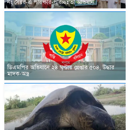
নং সেক্টর-এ পরিষ্কার-পরিচ্ছন্নতা অভিযান
ডিএমপির অভিযানে ২৪ ঘণ্টায় গ্রেপ্তার ৫০৪, উদ্ধার
মাদক-অস্ত্র