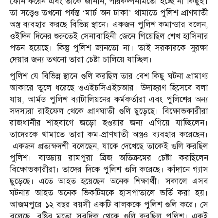
ফোন করেন এবং তাকে জানান, পরিকল্পনামতো হচ্ছে না কিছুই।
তা সত্ত্বেও তখনো পর্যন্ত ‘মার্চ অন ঢাকা’ থামাতে পুলিশ প্রাণঘাতী
অস্ত্র ব্যবহার করছে বিভিন্ন স্থানে। একজন পুলিশ কমান্ডার বলেন,
ওইদিন দিনের শুরুতেই সেনাবাহিনী জেনে গিয়েছিল শেখ হাসিনার
পতন হয়েছে। কিন্তু পুলিশ জানতো না। তাই সরকারকে সুরক্ষা
দেয়ার জন্য তখনো তারা চেষ্টা চালিয়ে যাচ্ছিল।
পুলিশ যে বিভিন্ন স্থানে গুলি করছিল তার বেশ কিছু ঘটনা প্রামাণ্য
আকারে তুলে ধরেছে ওএইচসিএইচআর। উদাহরণ হিসেবে বলা
যায়, আর্মড পুলিশ ব্যাটালিয়নের কর্মকর্তারা এবং পুলিশের অন্য
সদস্যরা রাইফেল থেকে প্রাণঘাতী গুলি ছুড়েছে। বিক্ষোভকারীরা
রাজধানীর শাহবাগে জড়ো হওয়ার জন্য এগিয়ে যাচ্ছিলেন।
তাদেরকে থামাতে তারা কম-প্রাণঘাতী অস্ত্রও ব্যবহার করেছেন।
একজন প্রত্যক্ষদর্শী বলেছেন, যাকে দেখেছে তাকেই গুলি করছিল
পুলিশ। বাড্ডায় রামপুরা ব্রিজ অতিক্রমের চেষ্টা করছিলেন
বিক্ষোভকারীরা। তাদের দিকে পুলিশ গুলি করেছে। কাঁদানে গ্যাস
ছুড়েছে। এতে আহত হয়েছেন অনেক শিক্ষার্থী। সকালে এসব
ঘটনায় আহত অনেক ভিকটিমকে হাসপাতালে ভর্তি করা হয়।
আজমপুরে ১২ বছর বয়সী একটি বালককে পুলিশ গুলি করে। সে
বলেছে, বৃষ্টির মতো সবদিক থেকে গুলি করছিল পুলিশ। একই