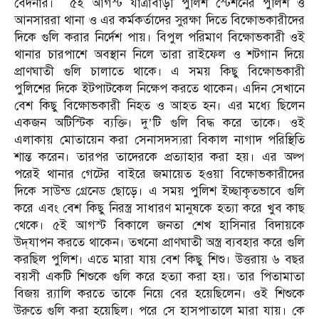
বেদনার। ৫ই আগস্ট যাত্রাবাড়ী পুলিশ স্টেশনের পুলিশ ও
আনসাররা থানা ও এর কর্মকর্তাদের সুরক্ষা দিতে বিক্ষোভকারীদের
দিকে গুলি করার নির্দেশ পায়। বিপুল পরিমাণ বিক্ষোভকারী ওই
থানার চারপাশে অবস্থান নিলে তারা রাইফেল ও শটগান দিয়ে
প্রাণঘাতী গুলি চালাতে থাকে। এ সময় কিছু বিক্ষোভকারী
পুলিশের দিকে ইটপাটকেল নিক্ষেপ করতে থাকেন। এদিন সেখানে
বেশ কিছু বিক্ষোভকারী নিহত ও আহত হন। এর মধ্যে ছিলেন
একজন অটিস্টিক ব্যক্তি। দু’টি গুলি বিদ্ধ করে তাকে। ওই
এলাকায় মোতায়েন করা সেনাসদস্যরা বিকাল নাগাদ পরিস্থিতি
শান্ত করেন। তারপর তাদেরকে প্রত্যাহার করা হয়। এর অল্প
পরেই থানার গেটের বাইরে জমায়েত হওয়া বিক্ষোভকারীদের
দিকে সাউন্ড গ্রেনেড ছোড়ে। এ সময় পুলিশ ইচ্ছাকৃতভাবে গুলি
করে এবং বেশ কিছু নিরস্ত্র সাধারণ মানুষকে হত্যা করে খুব কাছ
থেকে। ৫ই আগস্ট বিকালে জনতা শেখ হাসিনার বিদায়কে
উদ্‌যাপন করতে থাকেন। তখনো প্রাণঘাতী অস্ত্র ব্যবহার করে গুলি
করছিল পুলিশ। এতে মারা যায় বেশ কিছু শিশু। উত্তরায় ৬ বছর
বয়সী একটি শিশুকে গুলি করে হত্যা করা হয়। তার পিতামাতা
বিজয় র‌্যালি করতে তাকে নিয়ে বের হয়েছিলেন। ওই শিশুকে
উরুতে গুলি করা হয়েছিল। পরে সে হাসপাতালে মারা যায়। কে