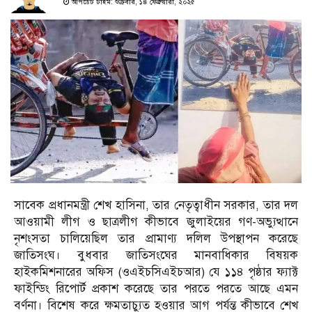
আপডেট টাইম: শুক্রবার, ১৪ ফেব্রুয়ারী, ২০২৫
সাবেক প্রধানমন্ত্রী শেখ হাসিনা, তার নেতৃত্বাধীন সরকার, তার দল
আওয়ামী লীগ ও ছাত্রলীগ কীভাবে জুলাইয়ের গণ-অভ্যুত্থানে
নৃশংসতা চালিয়েছিল তার প্রামাণ্য দলিল উপস্থাপন করেছে
জাতিসংঘ। বুধবার জাতিসংঘের মানবাধিকার বিষয়ক
হাইকমিশনারের অফিস (ওএইচসিএইচআর) যে ১১৪ পৃষ্ঠার ফ্যাক্ট
ফাইন্ডিং রিপোর্ট প্রকাশ করেছে তার পরতে পরতে আছে এমন
বর্ণনা। বিশেষ করে ক্ষমতাচ্যুত হওয়ার আগ পর্যন্ত কীভাবে শেখ