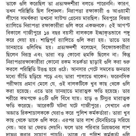
তাকে গুলি করেছিল তা প্রত্যক্ষদর্শীরা বলতে পারেননি। কারণ,
তখন পরিস্থিতি ছিল বিশৃঙ্খল। নিরাপত্তা রক্ষাকারী ও আওয়ামী
লীগের সমর্থকরা তখনো সাউন্ড গ্রেনেড মারছিল। মিরপুরে বিজয়
র‌্যালিতে নিরাপত্তা রক্ষাকারীরা গুলি করে একজনকে। ৫ই আগস্ট
বিকালে গাজীপুরে ১৪ বছর বয়সী বালককে ইচ্ছাকৃতভাবে পঙ্গু
করে দেয়া হয়। শান্তিপূর্ণ র‌্যালিতে গুলি করা হয়। তাতে তার
ডানহাতে গুলিবিদ্ধ হয়। প্রত্যক্ষদর্শী বলেছেন, বিক্ষোভকারীরা
ছিলেন নিরস্ত্র এবং তারা বড় কোনো হুমকি ছিলেন না। কিন্তু
নিরাপত্তারক্ষাকারীরা কোনো রকম সতর্কতা ছাড়াই গুলি করা শুরু
করলে পরিস্থিতি উত্তপ্ত হয়ে ওঠে। আনসার গেটে সমবেত জনতার
মধ্যে ভীতি ছড়িয়ে পড়ে এবং তারা পালাতে থাকেন। ফরেনসিক
পরীক্ষায় প্রমাণ মেলে যে, ওই বালকটিকে খুব কাছ থেকে গুলি
করা হয়েছে। এতে তার ডানহাতে মারাত্মক ক্ষতি হয়েছে। তার
শরীরে কমপক্ষে ৪০টি গুলি বিঁধে যায়। হাড় ও টিস্যুর মারাত্মক
ক্ষতি করেছে। আরেকটি ঘটনা ঘটে গাজীপুরে। সেখানে এক
অজ্ঞাত রিকশাচালককে ঘেরাও করে পুলিশ কর্মকর্তারা। তারা খুব
কাছ থেকে তাকে গুলি করে। এরপর তার লাশ টেনেহিঁচড়ে সরিয়ে
নেয়। আর তা ফেরত দেয়নি। ফলে তার পরিবার প্রিয়জনের লাশ
দাফন করার সুযোগ পায়নি। তাকে যে পুলিশ কর্মকর্তা গুলি