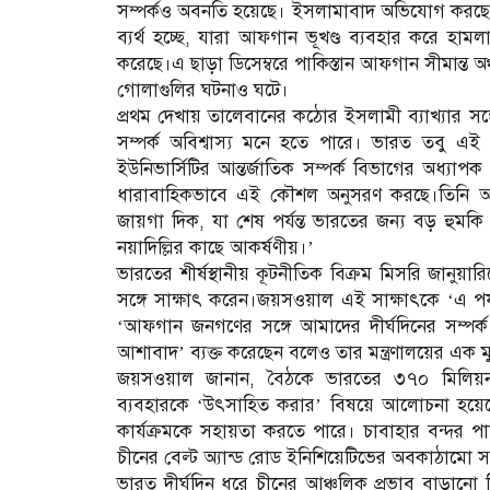
সম্পর্কও অবনতি হয়েছে। ইসলামাবাদ অভিযোগ করছে, তাল
ব্যর্থ হচ্ছে, যারা আফগান ভূখণ্ড ব্যবহার করে হামল
করেছে।এ ছাড়া ডিসেম্বরে পাকিস্তান আফগান সীমান্ত অঞ
গোলাগুলির ঘটনাও ঘটে।
প্রথম দেখায় তালেবানের কঠোর ইসলামী ব্যাখ্যার সঙ্গে ভ
সম্পর্ক অবিশ্বাস্য মনে হতে পারে। ভারত তবু এই
ইউনিভার্সিটির আন্তর্জাতিক সম্পর্ক বিভাগের অধ্
ধারাবাহিকভাবে এই কৌশল অনুসরণ করছে।তিনি আ
জায়গা দিক, যা শেষ পর্যন্ত ভারতের জন্য বড় হুমকি 
নয়াদিল্লির কাছে আকর্ষণীয়।’
ভারতের শীর্ষস্থানীয় কূটনীতিক বিক্রম মিসরি জানুয়ারি
সঙ্গে সাক্ষাৎ করেন।জয়সওয়াল এই সাক্ষাৎকে ‘এ পর্যন
‘আফগান জনগণের সঙ্গে আমাদের দীর্ঘদিনের সম্পর্ক 
আশাবাদ’ ব্যক্ত করেছেন বলেও তার মন্ত্রণালয়ের এক ম
জয়সওয়াল জানান, বৈঠকে ভারতের ৩৭০ মিলিয়ন ড
ব্যবহারকে ‘উৎসাহিত করার’ বিষয়ে আলোচনা হয়েছে, 
কার্যক্রমকে সহায়তা করতে পারে। চাবাহার বন্দর পাকি
চীনের বেল্ট অ্যান্ড রোড ইনিশিয়েটিভের অবকাঠামো সম্
ভারত দীর্ঘদিন ধরে চীনের আঞ্চলিক প্রভাব বাড়ানো নিয়