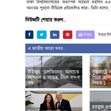
ঢাকা বিশ্ববিদ্যালয়ের অধ্যাপক আমেনা মহসিন এএ
অন্যতম পুরনো নীতিকে প্রতিফলিত করে। তিনি বলেন, ‘আ
নিউজটি শেয়ার করুন..
Print
উত্তরা ন
এ জাতীয় আরো খবর..
টাইফুন ‘ডলফিনের’ আঘাতে
যুক্তরাষ্ট্
জাপানে ৫ আহত, চীনে বন্দর
গিয়ে হেলিক
বন্ধ
নিহত ১
হরমুজ প্র