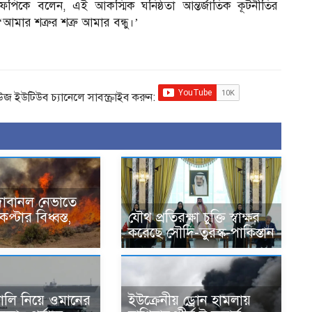
ফপিকে বলেন, এই আকস্মিক ঘনিষ্ঠতা আন্তর্জাতিক কূটনীতির
মার শত্রুর শত্রু আমার বন্ধু।’
িউজ ইউটিউব চ্যানেলে সাবস্ক্রাইব করুন:
রে দাবানল নেভাতে
প্টার বিধ্বস্ত,
যৌথ প্রতিরক্ষা চুক্তি স্বাক্ষর
করেছে সৌদি-তুরস্ক-পাকিস্তান
ণালি নিয়ে ওমানের
ইউক্রেনীয় ড্রোন হামলায়