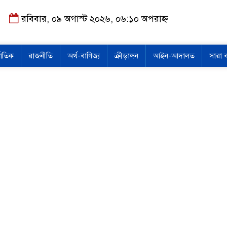
রবিবার, ০৯ অগাস্ট ২০২৬, ০৬:১০ অপরাহ্ন
জাতিক
রাজনীতি
অর্থ-বাণিজ্য
ক্রীড়াঙ্গন
আইন-আদালত
সারা 