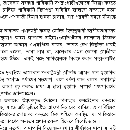
েবান সরকার পাকিস্তানি সশস্ত্র গোষ্ঠীগুলোকে নিয়ন্ত্রণ করতে
া চালিয়ে পাকিস্তানি নিরাপত্তা বাহিনীর হাজারো সদস্যকে হত্যা
্চলে প্রাণঘাতী বিমান হামলা চালায়, যার পরবর্তী সময়ে সীমান্তে
ারতের প্রধানমন্ত্রী নরেন্দ্র মোদির হিন্দুত্ববাদী জাতীয়তাবাদের
 সুযোগ কাজে লাগাতে চাইছে।ওয়াশিংটনের ন্যাশনাল ডিফেন্স
যাপক হাসান আব্বাস এএফপিকে বলেন, ‘ভারত বেশ কিছুদিন ধরেই
রো বলেন, ‘তারা চায় না, তালেবান এমন কোনো গোষ্ঠীকে
হয়ে উঠবে। একই সঙ্গে পাকিস্তানকে বিরক্ত করার সম্ভাবনাটিও
তে দুবাইয়ে তালেবান পররাষ্ট্রমন্ত্রী মৌলভি আমির খান মুত্তাকির
্ত সর্বোচ্চ পর্যায়ের সংযোগ’ বলে বর্ণনা করে বলেন, নয়াদিল্লি
আরো দৃঢ় করতে চায়’।এ ছাড়া মুত্তাকি ‘সম্পর্ক সম্প্রসারণের
ুখপাত্র জানিয়েছেন।
লারের উন্নয়নকৃত ইরানের চাবাহার কনটেইনার বন্দরের
যাতে এটি ভূমিবেষ্টিত আফগানিস্তানের বাণিজ্য ও বাণিজ্যিক
স্তানের গোয়াদর বন্দরের ঠিক পশ্চিমে অবস্থিত, যা পাকিস্তানে
প্রসারণের অন্যতম প্রধান প্রকল্প হিসেবে বিবেচিত হয়।
ে সতর্ক। পাশাপাশি বিশ্বে জনসংখ্যায় শীর্ষস্থানে থাকা এ দুটি