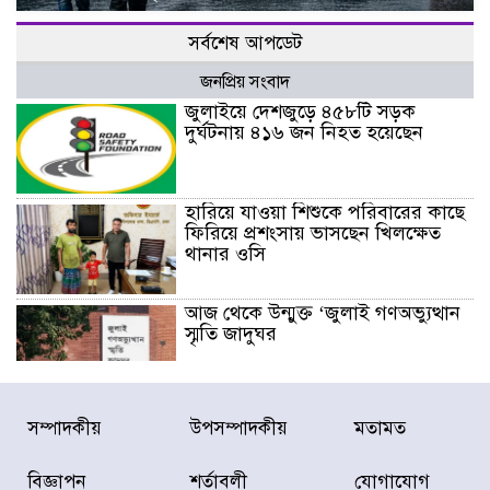
সর্বশেষ আপডেট
জনপ্রিয় সংবাদ
জুলাইয়ে দেশজুড়ে ৪৫৮টি সড়ক
দুর্ঘটনায় ৪১৬ জন নিহত হয়েছেন
হারিয়ে যাওয়া শিশুকে পরিবারের কাছে
ফিরিয়ে প্রশংসায় ভাসছেন খিলক্ষেত
থানার ওসি
আজ থেকে উন্মুক্ত ‘জুলাই গণঅভ্যুত্থান
স্মৃতি জাদুঘর
রাজধানীর উত্তরা আঞ্চলিক পাসপোর্ট
সম্পাদকীয়
উপসম্পাদকীয়
মতামত
অফিসের সামনে দালাল চক্রের ১৩ জন
সদস্যকে বিভিন্ন মেয়াদে সাজা প্রদান
করেছে র‌্যাব-১
বিজ্ঞাপন
শর্তাবলী
যোগাযোগ