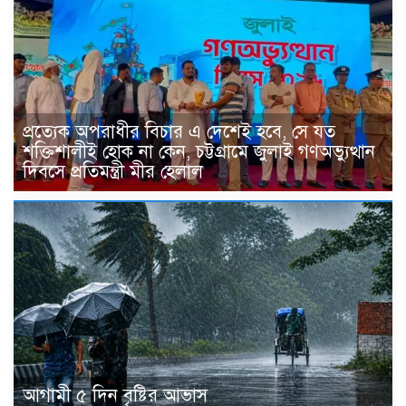
প্রত্যেক অপরাধীর বিচার এ দেশেই হবে, সে যত
শক্তিশালীই হোক না কেন, চট্টগ্রামে জুলাই গণঅভ্যুত্থান
দিবসে প্রতিমন্ত্রী মীর হেলাল
আগামী ৫ দিন বৃষ্টির আভাস