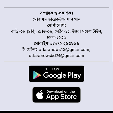
হরমুজ প্রণালি নিয়ে ওমানের সঙ্গে চুক্তি
চূড়ান্ত পর্যায়ে : ইরান
সম্পাদক ও প্রকাশকঃ
মোহাম্মদ তারেকউজ্জামান খান
যোগাযোগ:
প্রত্যেক অপরাধীর বিচার এ দেশেই
বাড়ি-৩৮ (৪বি), রোড-০৯, সেক্টর-১১, উত্তরা মডেল টাউন,
হবে, সে যত শক্তিশালীই হোক না কেন,
ঢাকা-১২৩০
চট্টগ্রামে জুলাই গণঅভ্যুত্থান দিবসে
প্রতিমন্ত্রী মীর হেলাল
মোবাইল
-০১৯৭২ ২৬৩৮৯৬
ই-মেইলঃ uttaranews13@gmail.com,
আগামী ৫ দিন বৃষ্টির আভাস
uttaranewsbd24@gmail.com
হাসিনার বক্তব্য প্রচারে ভারতের সমর্থন
নেই
জুলাই গণঅভ্যুত্থানে আহত যোদ্ধা
মিতুর খোঁজ নিলেন প্রধানমন্ত্রী