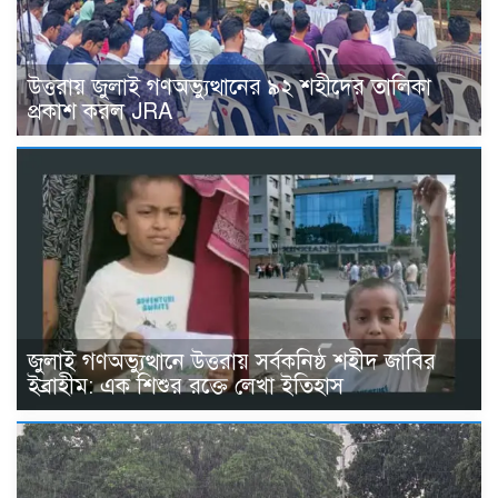
উত্তরায় জুলাই গণঅভ্যুত্থানের ৯২ শহীদের তালিকা
প্রকাশ করল JRA
জুলাই গণঅভ্যুত্থানে উত্তরায় সর্বকনিষ্ঠ শহীদ জাবির
ইব্রাহীম: এক শিশুর রক্তে লেখা ইতিহাস