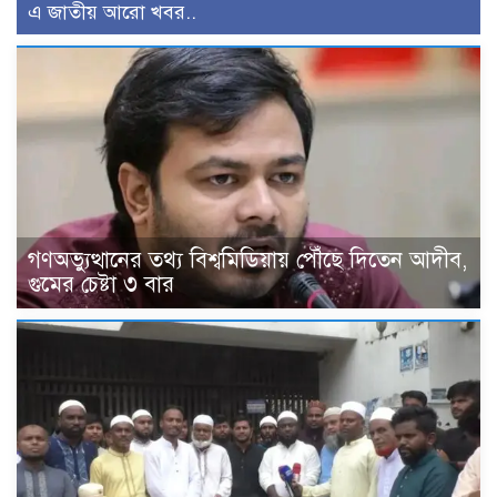
এ জাতীয় আরো খবর..
গণঅভ্যুত্থানের তথ্য বিশ্বমিডিয়ায় পৌঁছে দিতেন আদীব,
গুমের চেষ্টা ৩ বার