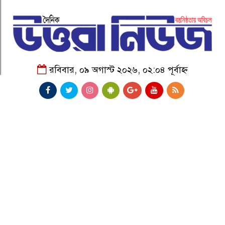
রবিবার, ০৯ অগাস্ট ২০২৬, ০২:০৪ পূর্বাহ্ন