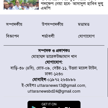
পদক্ষেপ নেয়া হবে- আসাদুল হাবিব দুলু
এমপি
বিদ্যুৎ-জ্বালানি খাতে অস্থিরতা তৈরির
সম্পাদকীয়
উপসম্পাদকীয়
মতামত
চেষ্টা করছে একটি চক্র : প্রধানমন্ত্রী
বিজ্ঞাপন
শর্তাবলী
যোগাযোগ
টাইফুন ‘ডলফিনের’ আঘাতে জাপানে
৫ আহত, চীনে বন্দর বন্ধ
সম্পাদক ও প্রকাশকঃ
মোহাম্মদ তারেকউজ্জামান খান
যোগাযোগ:
চিকিৎসা খাতে জিডিপির ৫ শতাংশ
বাড়ি-৩৮ (৪বি), রোড-০৯, সেক্টর-১১, উত্তরা মডেল টাউন,
বরাদ্দের ঘোষণা স্থানীয় সরকার মন্ত্রীর
ঢাকা-১২৩০
মোবাইল
-০১৯৭২ ২৬৩৮৯৬
ই-মেইলঃ uttaranews13@gmail.com,
জুলাই জাদুঘর ঘুরে দেখলেন এনসিপি
uttaranewsbd24@gmail.com
নেতারা