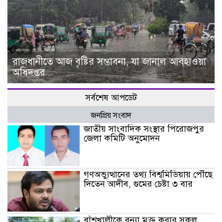
রাজধানীতে আজ বৃষ্টির সম্ভাবনা, যা জানাল আবহাওয়া
অধিদপ্তর
সর্বশেষ আপডেট
জনপ্রিয় সংবাদ
জাতীয় সাংবাদিক সংস্থার পিরোজপুর
জেলা কমিটি অনুমোদন
গণঅভ্যুত্থানের তথ্য বিশ্বমিডিয়ায় পৌঁছে
দিতেন আদীব, গুমের চেষ্টা ৩ বার
বাঁশখালীকে বন্যা মুক্ত করার সকল