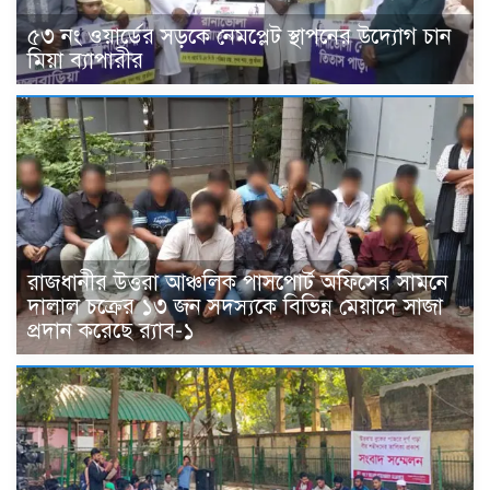
৫৩ নং ওয়ার্ডের সড়কে নেমপ্লেট স্থাপনের উদ্যোগ চান
মিয়া ব্যাপারীর
রাজধানীর উত্তরা আঞ্চলিক পাসপোর্ট অফিসের সামনে
দালাল চক্রের ১৩ জন সদস্যকে বিভিন্ন মেয়াদে সাজা
প্রদান করেছে র‌্যাব-১