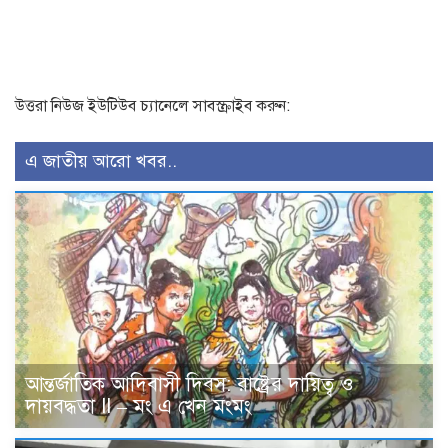
উত্তরা নিউজ ইউটিউব চ্যানেলে সাবস্ক্রাইব করুন:
এ জাতীয় আরো খবর..
আন্তর্জাতিক আদিবাসী দিবস: রাষ্ট্রের দায়িত্ব ও
দায়বদ্ধতা II – মং এ খেন মংমং