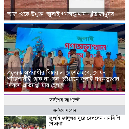
আজ থেকে উন্মুক্ত ‘জুলাই গণঅভ্যুত্থান স্মৃতি জাদুঘর
প্রত্যেক অপরাধীর বিচার এ দেশেই হবে, সে যত
শক্তিশালীই হোক না কেন, চট্টগ্রামে জুলাই গণঅভ্যুত্থান
দিবসে প্রতিমন্ত্রী মীর হেলাল
সর্বশেষ আপডেট
জনপ্রিয় সংবাদ
জুলাই জাদুঘর ঘুরে দেখলেন এনসিপি
নেতারা