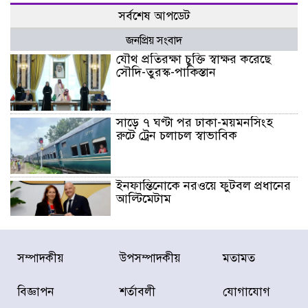
সর্বশেষ আপডেট
জনপ্রিয় সংবাদ
যৌথ প্রতিরক্ষা চুক্তি স্বাক্ষর করেছে
সৌদি-তুরস্ক-পাকিস্তান
সাড়ে ৭ ঘণ্টা পর ঢাকা-ময়মনসিংহ
রুটে ট্রেন চলাচল স্বাভাবিক
ইনফান্তিনোকে নরওয়ে ফুটবল প্রধানের
আল্টিমেটাম
দেশে ভারি বৃষ্টির সতর্কবার্তা, ১০
সম্পাদকীয়
উপসম্পাদকীয়
মতামত
জেলায় বন্যার পূর্বাভাস
বিজ্ঞাপন
শর্তাবলী
যোগাযোগ