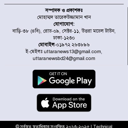
৫৩ নং ওয়ার্ডের সড়কে নেমপ্লেট
স্থাপনের উদ্যোগ চান মিয়া ব্যাপারীর
সম্পাদক ও প্রকাশকঃ
মোহাম্মদ তারেকউজ্জামান খান
যোগাযোগ:
৭ জেলায় ঝোড়ো হাওয়াসহ বজ্রবৃষ্টির
বাড়ি-৩৮ (৪বি), রোড-০৯, সেক্টর-১১, উত্তরা মডেল টাউন,
শঙ্কা
ঢাকা-১২৩০
মোবাইল
-০১৯৭২ ২৬৩৮৯৬
ই-মেইলঃ uttaranews13@gmail.com,
বগুড়া ও সিলেটে সড়ক দুর্ঘটনায় নিহত
uttaranewsbd24@gmail.com
১৫
জুলাইয়ে দেশজুড়ে ৪৫৮টি সড়ক
দুর্ঘটনায় ৪১৬ জন নিহত হয়েছেন
হারিয়ে যাওয়া শিশুকে পরিবারের কাছে
ফিরিয়ে প্রশংসায় ভাসছেন খিলক্ষেত
থানার ওসি
© সর্বস্বত্ব স্বত্বাধিকার সংরক্ষিত ২০১৩-২০২৫ | Technical