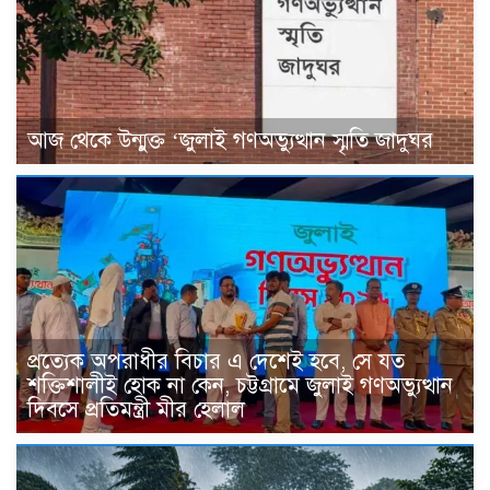
আজ থেকে উন্মুক্ত ‘জুলাই গণঅভ্যুত্থান স্মৃতি জাদুঘর
প্রত্যেক অপরাধীর বিচার এ দেশেই হবে, সে যত
শক্তিশালীই হোক না কেন, চট্টগ্রামে জুলাই গণঅভ্যুত্থান
দিবসে প্রতিমন্ত্রী মীর হেলাল