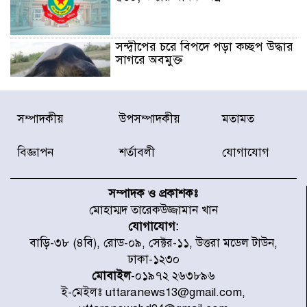
সন্দ্বীপের চরে বিপদে পড়া কচ্ছপ উদ্ধার
সাগরে অবমুক্ত
মাতারবাড়ী পৌঁছে নির্ধারিত কর্মসূচিতে
সম্পাদকীয়
উপসম্পাদকীয়
মতামত
যোগ দিয়েছেন প্রধানমন্ত্রী
বিজ্ঞাপন
শর্তাবলী
যোগাযোগ
জাতীয় সাংবাদিক সংস্থার পিরোজপুর
জেলা কমিটি অনুমোদন
সম্পাদক ও প্রকাশকঃ
মোহাম্মদ তারেকউজ্জামান খান
যোগাযোগ:
গণঅভ্যুত্থানের তথ্য বিশ্বমিডিয়ায় পৌঁছে
বাড়ি-৩৮ (৪বি), রোড-০৯, সেক্টর-১১, উত্তরা মডেল টাউন,
দিতেন আদীব, গুমের চেষ্টা ৩ বার
ঢাকা-১২৩০
মোবাইল
-০১৯৭২ ২৬৩৮৯৬
ই-মেইলঃ uttaranews13@gmail.com,
বাঁশখালীকে বন্যা মুক্ত করার সকল