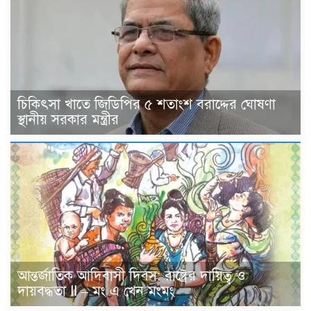
চিকিৎসা খাতে জিডিপির ৫ শতাংশ বরাদ্দের ঘোষণা
স্থানীয় সরকার মন্ত্রীর
আন্তর্জাতিক আদিবাসী দিবস: রাষ্ট্রের দায়িত্ব ও
দায়বদ্ধতা II – মং এ খেন মংমং