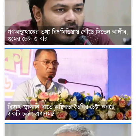
গণঅভ্যুত্থানের তথ্য বিশ্বমিডিয়ায় পৌঁছে দিতেন আদীব,
গুমের চেষ্টা ৩ বার
বিদ্যুৎ-জ্বালানি খাতে অস্থিরতা তৈরির চেষ্টা করছে
একটি চক্র : প্রধানমন্ত্রী