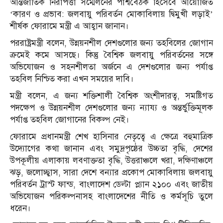
আন্তর্জাতিক নিরাপত্তা সম্মেলনের পার্শ্ববৈঠক হিসেবে আয়োজিত
‘কারণ ও প্রভাব: জলবায়ু পরিবর্তন মোকাবিলায় দ্বিমুখী লড়াই’
শীর্ষক ফোরামে মন্ত্রী এ আহ্বান জানান।
পররাষ্ট্রমন্ত্রী বলেন, উন্নয়নশীল দেশগুলোর জন্য তহবিলের জোগান
ক্রমেই কমে আসছে। কিন্তু বৈশ্বিক জলবায়ু পরিবর্তনের সঙ্গে
অভিযোজন ও সহনশীলতা অর্জনে এ দেশগুলোর জন্য পর্যাপ্ত
তহবিল নিশ্চিত করা এখন সময়ের দাবি।
মন্ত্রী বলেন, এ জন্য শক্তিশালী বৈশ্বিক অংশীদারত্ব, সমষ্টিগত
পদক্ষেপ ও উন্নয়নশীল দেশগুলোর জন্য ন্যায্য ও অন্তর্ভুক্তিমূলক
পর্যাপ্ত তহবিল জোগানের বিকল্প নেই।
ফোরামে প্রধানমন্ত্রী শেখ হাসিনার নেতৃত্বে এ ক্ষেত্রে বহুমাত্রিক
উদ্যোগের কথা জানান এবং সমুদ্রপৃষ্ঠের উচ্চতা বৃদ্ধি, দেশের
উপকূলীয় এলাকায় লবণাক্ততা বৃদ্ধি, উত্তরাঞ্চলে খরা, দক্ষিণাঞ্চলে
ঝড়, জলোচ্ছ্বাস, সারা দেশে বন্যার প্রকোপ মোকাবিলায় জলবায়ু
পরিবর্তন ট্রাস্ট ফান্ড, বাংলাদেশ ডেল্টা প্ল্যান ২১০০ এবং জাতীয়
অভিযোজন পরিকল্পনাসহ বাংলাদেশের নীতি ও কর্মসূচি তুলে
ধরেন।