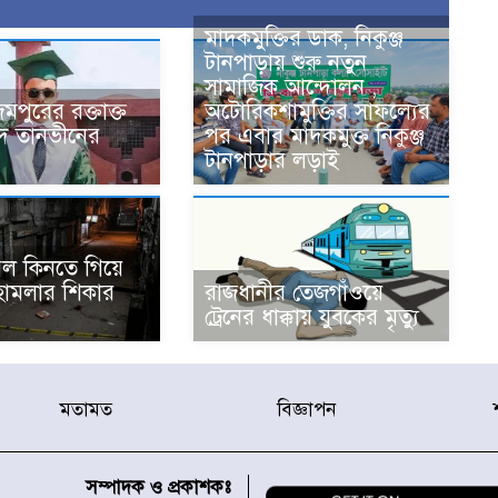
মাদকমুক্তির ডাক, নিকুঞ্জ
টানপাড়ায় শুরু নতুন
সামাজিক আন্দোলন ,
মপুরের রক্তাক্ত
অটোরিকশামুক্তির সাফল্যের
হীদ তানভীনের
পর এবার মাদকমুক্ত নিকুঞ্জ
টানপাড়ার লড়াই
ল কিনতে গিয়ে
 হামলার শিকার
রাজধানীর তেজগাঁওয়ে
ট্রেনের ধাক্কায় যুবকের মৃত্যু
মতামত
বিজ্ঞাপন
সম্পাদক ও প্রকাশকঃ