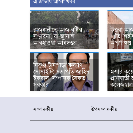
এ জাতীয় আরো খবর..
রাজধানীতে আজ বৃষ্টির
উত্তরা আজ
সম্ভাবনা, যা জানাল
স্মৃতি: শ
আবহাওয়া অধিদপ্তর
অপূর্ণ স্বপ্ন
নিকুঞ্জ টানপাড়া কল্যাণ
সোসাইটি: সভাপতি জাহিদ
মশার কয়ে
ইকবাল, সম্পাদক সৈকত
প্রাণঘাতী
সরকার
কলেজছাত্র
সম্পাদকীয়
উপসম্পাদকীয়