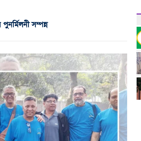
র পুনর্মিলনী সম্পন্ন
র