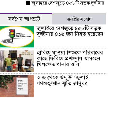
জুলাইয়ে দেশজুড়ে ৪৫৮টি সড়ক দুর্ঘটনায় ৪১৬ জন নিহত হয়েছে
সর্বশেষ আপডেট
জনপ্রিয় সংবাদ
জুলাইয়ে দেশজুড়ে ৪৫৮টি সড়ক
দুর্ঘটনায় ৪১৬ জন নিহত হয়েছেন
হারিয়ে যাওয়া শিশুকে পরিবারের
কাছে ফিরিয়ে প্রশংসায় ভাসছেন
খিলক্ষেত থানার ওসি
আজ থেকে উন্মুক্ত ‘জুলাই
গণঅভ্যুত্থান স্মৃতি জাদুঘর
রাজধানীর উত্তরা আঞ্চলিক
পাসপোর্ট অফিসের সামনে দালাল
চক্রের ১৩ জন সদস্যকে বিভিন্ন
মেয়াদে সাজা প্রদান করেছে
‌্যাব-১
হরমুজ প্রণালি নিয়ে ওমানের সঙ্গে