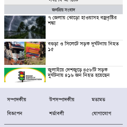
জনপ্রিয় সংবাদ
৭ জেলায় ঝোড়ো হাওয়াসহ বজ্রবৃষ্টির
শঙ্কা
বগুড়া ও সিলেটে সড়ক দুর্ঘটনায় নিহত
১৫
জুলাইয়ে দেশজুড়ে ৪৫৮টি সড়ক
দুর্ঘটনায় ৪১৬ জন নিহত হয়েছেন
হারিয়ে যাওয়া শিশুকে পরিবারের কাছে
সম্পাদকীয়
উপসম্পাদকীয়
মতামত
ফিরিয়ে প্রশংসায় ভাসছেন খিলক্ষেত
থানার ওসি
বিজ্ঞাপন
শর্তাবলী
যোগাযোগ
আজ থেকে উন্মুক্ত ‘জুলাই গণঅভ্যুত্থান