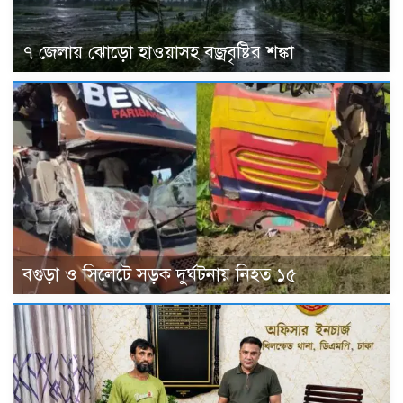
৭ জেলায় ঝোড়ো হাওয়াসহ বজ্রবৃষ্টির শঙ্কা
বগুড়া ও সিলেটে সড়ক দুর্ঘটনায় নিহত ১৫