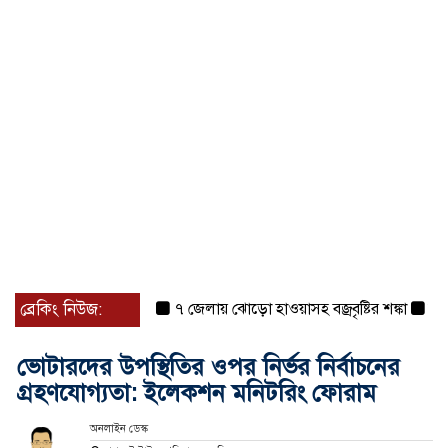
ব্রেকিং নিউজ:
৭ জেলায় ঝোড়ো হাওয়াসহ বজ্রবৃষ্টির শঙ্কা
বগুড়া 
ভোটারদের উপস্থিতির ওপর নির্ভর নির্বাচনের
গ্রহণযোগ্যতা: ইলেকশন মনিটরিং ফোরাম
অনলাইন ডেস্ক