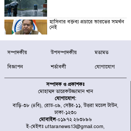
হাসিনার বক্তব্য প্রচারে ভারতের সমর্থন
নেই
জুলাই গণঅভ্যুত্থানে আহত যোদ্ধা
সম্পাদকীয়
উপসম্পাদকীয়
মতামত
মিতুর খোঁজ নিলেন প্রধানমন্ত্রী
বিজ্ঞাপন
শর্তাবলী
যোগাযোগ
উত্তরায় জুলাই গণঅভ্যুত্থানের ৯২
শহীদের তালিকা প্রকাশ করল JRA
সম্পাদক ও প্রকাশকঃ
মোহাম্মদ তারেকউজ্জামান খান
যোগাযোগ:
জুলাই গণঅভ্যুত্থানে উত্তরায় সর্বকনিষ্ঠ
বাড়ি-৩৮ (৪বি), রোড-০৯, সেক্টর-১১, উত্তরা মডেল টাউন,
শহীদ জাবির ইব্রাহীম: এক শিশুর রক্তে
ঢাকা-১২৩০
লেখা ইতিহাস
মোবাইল
-০১৯৭২ ২৬৩৮৯৬
ই-মেইলঃ uttaranews13@gmail.com,
রাজধানীতে আজ বৃষ্টির সম্ভাবনা, যা