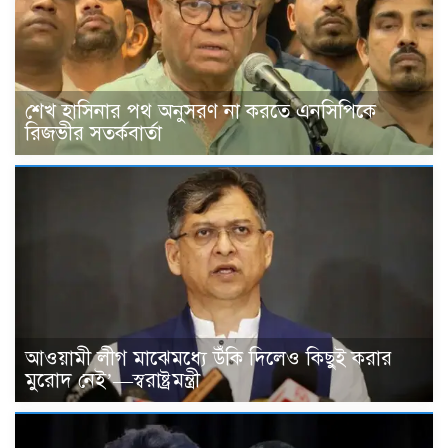
শেখ হাসিনার পথ অনুসরণ না করতে এনসিপিকে
রিজভীর সতর্কবার্তা
আওয়ামী লীগ মাঝেমধ্যে উঁকি দিলেও কিছুই করার
মুরোদ নেই’—স্বরাষ্ট্রমন্ত্রী