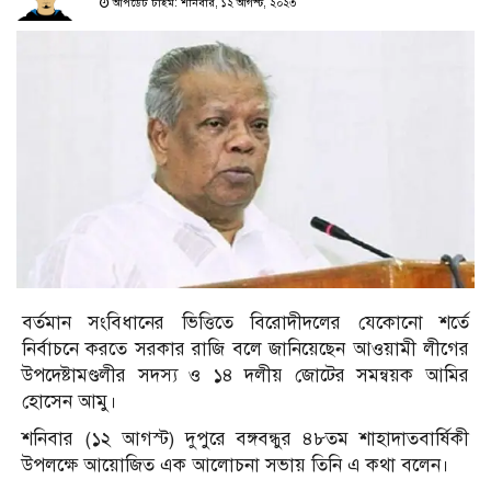
আপডেট টাইম: শনিবার, ১২ আগস্ট, ২০২৩
বর্তমান সংবিধানের ভিত্তিতে বিরোদীদলের যেকোনো শর্তে
নির্বাচনে করতে সরকার রাজি বলে জানিয়েছেন আওয়ামী লীগের
উপদেষ্টামণ্ডলীর সদস্য ও ১৪ দলীয় জোটের সমন্বয়ক আমির
হোসেন আমু।
শনিবার (১২ আগস্ট) দুপুরে বঙ্গবন্ধুর ৪৮তম শাহাদাতবার্ষিকী
উপলক্ষে আয়োজিত এক আলোচনা সভায় তিনি এ কথা বলেন।