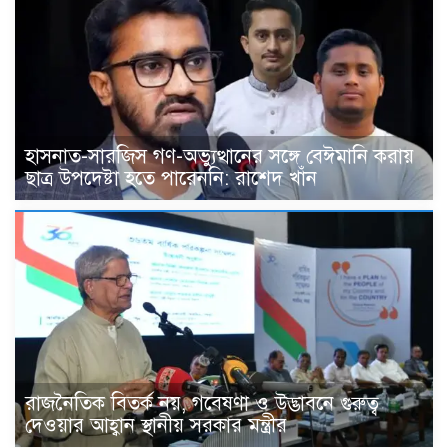
হাসনাত-সারজিস গণ-অভ্যুত্থানের সঙ্গে বেঈমানি করায়
ছাত্র উপদেষ্টা হতে পারেননি: রাশেদ খাঁন
রাজনৈতিক বিতর্ক নয়, গবেষণা ও উদ্ভাবনে গুরুত্ব
দেওয়ার আহ্বান স্থানীয় সরকার মন্ত্রীর