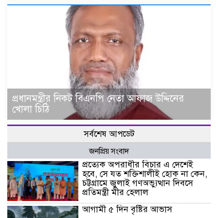
প্রধানমন্ত্রীর নিকট বিএনপি নেতা আফাজ উদ্দিনের
খোলা চিঠি
সর্বশেষ আপডেট
জনপ্রিয় সংবাদ
প্রত্যেক অপরাধীর বিচার এ দেশেই
হবে, সে যত শক্তিশালীই হোক না কেন,
চট্টগ্রামে জুলাই গণঅভ্যুত্থান দিবসে
প্রতিমন্ত্রী মীর হেলাল
আগামী ৫ দিন বৃষ্টির আভাস