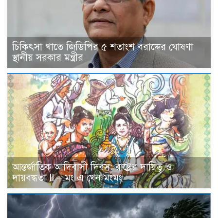
চিকিৎসা খাতে জিডিপির ৫ শতাংশ বরাদ্দের ঘোষণা
স্থানীয় সরকার মন্ত্রীর
আন্তর্জাতিক আদিবাসী দিবস: রাষ্ট্রের দায়িত্ব ও
দায়বদ্ধতা II – মং এ খেন মংমং