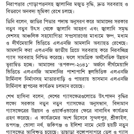
নিরাপত্তার গোড়াপত্তনসহ জ্বালানির মজুত বৃদ্ধি, দ্রুত সরবরাহ ও
বিতরণে অনবদ্য ভূমিকা রেখে চলছে।
তিনি বলেন, জাতির পিতার পদাঙ্ক অনুসরণ করে আমাদের সরকার
নতুন নতুন উৎস থেকে জ্বালানি আহরণ এবং জ্বালানি সমৃদ্ধ
দেশসহ আঞ্চলিক সহযোগিতা সম্প্রসারণের মাধ্যমে স্বল্প, মধ্যম
ও দীর্ঘমেয়াদি ভিত্তিতে এলএনজি আমদানি অব্যাহত রেখেছে।
আমদানি করা এলএনজি জাতীয় গ্রিডে সরবরাহ করে নিরবচ্ছিন্ন
গ্যাস সরবরাহ নিশ্চিত করেছে। ফলে সামগ্রিক অর্থনৈতিক উন্নয়ন
ত্বরান্বিত হচ্ছে। আমাদের ‘রূপকল্প-২০৪১’ অর্জনে দীর্ঘমেয়াদি
ভিত্তিতে এলএনজি আমদানির পাশাপাশি স্থলভিত্তিক এলএনজি
টার্মিনাল নির্মাণসহ মাতারবাড়ি ও পায়রায় ভাসমান এলএনজি
টার্মিনাল স্থাপনের কার্যক্রম চলমান রয়েছে।
শেখ হাসিনা বলেন, দেশের গ্যাসক্ষেত্রগুলোতে উৎপাদন বৃদ্ধির
লক্ষ্যে সরকার নতুন নতুন গ্যাসক্ষেত্র অনুসন্ধান, বিদ্যমান
গ্যাসক্ষেত্রের উন্নয়ন ও ওয়ার্কওভারের ক্ষেত্রে নানাবিধ কার্যক্রম
গ্রহণ করেছে। এ কার্যক্রমের অংশ হিসেবে সুন্দলপুর, শ্রীকাইল,
রূপগঞ্জ, ভোলা নর্থ, জকিগঞ্জ ও ইলিশা নামে মোট ছয়টি নতুন
গ্যাসক্ষেত্র আবিষ্কৃত হয়েছে। তাছাড়া বঙ্গোপসাগরে তেল ও গ্যাস