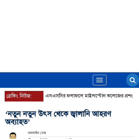
Toggle
navigation
ব্রেকিং নিউজ:
এসএসসির ফলাফলে মাইলস্টোন কলেজের প্রশংসনীয় সাফ
‘নতুন নতুন উৎস থেকে জ্বালানি আহরণ
অব্যাহত’
অনলাইন ডেস্ক