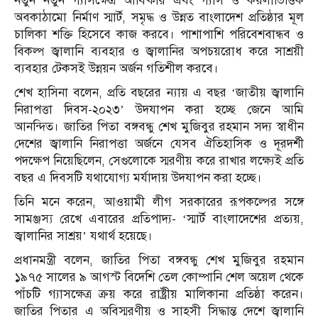
নতুন নতুন গ্যাসক্ষেত্র আবিষ্কার এবং গ্যাস ও কয়লাভিত্তিক
অবকাঠামো নির্মাণ স্মার্ট, সমৃদ্ধ ও উন্নত বাংলাদেশ প্রতিষ্ঠার মূল
চালিকা শক্তি হিসেবে কাজ করবে। পাশাপাশি পরিবেশবান্ধব ও
বিকল্প জ্বালানি ব্যবহার ও জ্বালানির অপচয়রোধ করে সাশ্রয়ী
ব্যবহার টেকসই উন্নয়ন অর্জন গতিশীল করবে।
শেখ হাসিনা বলেন, প্রতি বছরের ন্যায় এ বছর ‘জাতীয় জ্বালানি
নিরাপত্তা দিবস-২০২৩’ উদযাপন করা হচ্ছে জেনে আমি
আনন্দিত। জাতির পিতা বঙ্গবন্ধু শেখ মুজিবুর রহমান সদ্য স্বাধীন
দেশের জ্বালানি নিরাপত্তা অর্জনে যেসব ঐতিহাসিক ও দূরদর্শী
পদক্ষেপ নিয়েছিলেন, সেগুলোকে স্মরণীয় করে রাখার লক্ষ্যেই প্রতি
বছর এ দিবসটি যথাযোগ্য মর্যাদায় উদযাপন করা হচ্ছে।
তিনি মনে করেন, আওয়ামী লীগ সরকারের রূপকল্পের সঙ্গে
সামঞ্জস্য রেখে এবারের প্রতিপাদ্য- ‘স্মার্ট বাংলাদেশের প্রত্যয়,
জ্বালানির সাশ্রয়’ যথার্থ হয়েছে।
প্রধানমন্ত্রী বলেন, জাতির পিতা বঙ্গবন্ধু শেখ মুজিবুর রহমান
১৯৭৫ সালের ৯ আগস্ট বিদেশি তেল কোম্পানি শেল অয়েল থেকে
পাঁচটি গ্যাসক্ষেত্র ক্রয় করে রাষ্ট্রীয় মালিকানা প্রতিষ্ঠা করেন।
জাতির পিতার এ অবিস্মরণীয় ও সাহসী সিদ্ধান্ত দেশে জ্বালানি