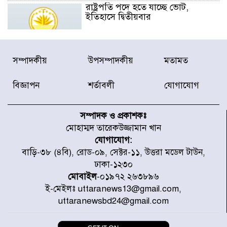
রাষ্ট্রপতি পদে হতে যাচ্ছে ভোট,
ইতিহাসে দ্বিতীয়বার
রাষ্ট্রপতি নির্বাচনে ১১ দলীয় জোটের
সম্পাদকীয়
উপসম্পাদকীয়
মতামত
প্রার্থী কর্নেল অলি আহমদ
বিজ্ঞাপন
শর্তাবলী
যোগাযোগ
ডিএনসিসির সঙ্গে সমন্বয়ে পরিচ্ছন্নতার
নতুন উদ্যোগ নিকুঞ্জ-টানপাড়ায়
সম্পাদক ও প্রকাশকঃ
মোহাম্মদ তারেকউজ্জামান খান
যোগাযোগ:
নবনির্বাচিত কার্যনির্বাহী পরিষদের
বাড়ি-৩৮ (৪বি), রোড-০৯, সেক্টর-১১, উত্তরা মডেল টাউন,
উদ্যোগে উত্তরা ১৩ নং সেক্টর-এ
ঢাকা-১২৩০
পরিষ্কার-পরিচ্ছন্নতা অভিযান
মোবাইল
-০১৯৭২ ২৬৩৮৯৬
ই-মেইলঃ uttaranews13@gmail.com,
ডিএমপির অভিযানে ২৪ ঘণ্টায় গ্রেপ্তার
uttaranewsbd24@gmail.com
৫০৪, উদ্ধার মাদক-অস্ত্র