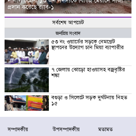
দালাল চক্রের ১৩ জন সদস্যকে বিভিন্ন মেয়াদে সাজা
প্রদান করেছে র‌্যাব-১
সর্বশেষ আপডেট
জনপ্রিয় সংবাদ
৫৩ নং ওয়ার্ডের সড়কে নেমপ্লেট
স্থাপনের উদ্যোগ চান মিয়া ব্যাপারীর
৭ জেলায় ঝোড়ো হাওয়াসহ বজ্রবৃষ্টির
শঙ্কা
বগুড়া ও সিলেটে সড়ক দুর্ঘটনায় নিহত
১৫
জুলাইয়ে দেশজুড়ে ৪৫৮টি সড়ক
সম্পাদকীয়
উপসম্পাদকীয়
মতামত
দুর্ঘটনায় ৪১৬ জন নিহত হয়েছেন