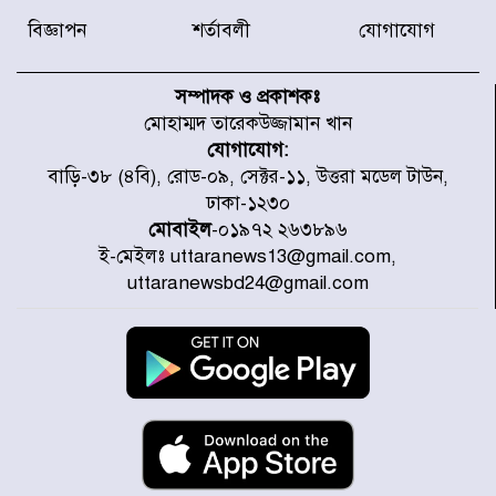
বিজ্ঞাপন
শর্তাবলী
যোগাযোগ
হারিয়ে যাওয়া শিশুকে পরিবারের কাছে
ফিরিয়ে প্রশংসায় ভাসছেন খিলক্ষেত
সম্পাদক ও প্রকাশকঃ
থানার ওসি
মোহাম্মদ তারেকউজ্জামান খান
যোগাযোগ:
আজ থেকে উন্মুক্ত ‘জুলাই গণঅভ্যুত্থান
বাড়ি-৩৮ (৪বি), রোড-০৯, সেক্টর-১১, উত্তরা মডেল টাউন,
স্মৃতি জাদুঘর
ঢাকা-১২৩০
মোবাইল
-০১৯৭২ ২৬৩৮৯৬
ই-মেইলঃ uttaranews13@gmail.com,
রাজধানীর উত্তরা আঞ্চলিক পাসপোর্ট
uttaranewsbd24@gmail.com
অফিসের সামনে দালাল চক্রের ১৩ জন
সদস্যকে বিভিন্ন মেয়াদে সাজা প্রদান
করেছে র‌্যাব-১
হরমুজ প্রণালি নিয়ে ওমানের সঙ্গে চুক্তি
চূড়ান্ত পর্যায়ে : ইরান
প্রত্যেক অপরাধীর বিচার এ দেশেই
হবে, সে যত শক্তিশালীই হোক না কেন,