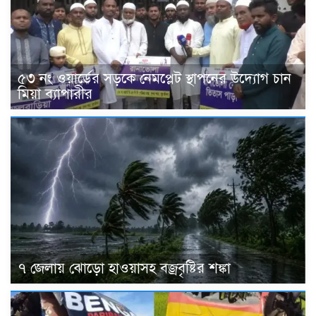
৫৩ নং ওয়ার্ডের সড়কে নেমপ্লেট স্থাপনের উদ্যোগ চান
মিয়া ব্যাপারীর
৭ জেলায় ঝোড়ো হাওয়াসহ বজ্রবৃষ্টির শঙ্কা