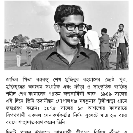
জাতির পিতা বঙ্গবন্ধু শেখ মুজিবুর রহমানের জ্যেষ্ঠ পুত্র,
মুক্তিযুদ্ধের অন্যতম সংগঠক এবং ক্রীড়া ও সাংস্কৃতিক ব্যক্তিত্ব
শহীদ শেখ কামালের ৭৪তম জন্মবার্ষিকী আজ। ১৯৪৯ সালের
এই দিনে তিনি তদানীন্তন গোপালগঞ্জ মহকুমার টুঙ্গীপাড়া গ্রামে
জন্মগ্রহণ করেন। ১৯৭৫ সালের ১৫ আগস্টের কালরাতে
বিপথগামী একদল সেনাকর্মকর্তার নির্মম বুলেটে মাত্র ২৬ বছর
বয়সে শাহাদাতবরণ করেন তিনি।
দিনটি পালন উপলক্ষে আওয়ামী লীগসহ বিভিন্ন ক্রীড়া ও