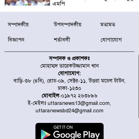
এমপি
বিদ্যুৎ-জ্বালানি খাতে অস্থিরতা তৈরির
সম্পাদকীয়
উপসম্পাদকীয়
মতামত
চেষ্টা করছে একটি চক্র : প্রধানমন্ত্রী
বিজ্ঞাপন
শর্তাবলী
যোগাযোগ
টাইফুন ‘ডলফিনের’ আঘাতে জাপানে
৫ আহত, চীনে বন্দর বন্ধ
সম্পাদক ও প্রকাশকঃ
মোহাম্মদ তারেকউজ্জামান খান
যোগাযোগ:
চিকিৎসা খাতে জিডিপির ৫ শতাংশ
বাড়ি-৩৮ (৪বি), রোড-০৯, সেক্টর-১১, উত্তরা মডেল টাউন,
বরাদ্দের ঘোষণা স্থানীয় সরকার মন্ত্রীর
ঢাকা-১২৩০
মোবাইল
-০১৯৭২ ২৬৩৮৯৬
ই-মেইলঃ uttaranews13@gmail.com,
জুলাই জাদুঘর ঘুরে দেখলেন এনসিপি
uttaranewsbd24@gmail.com
নেতারা
যুক্তরাষ্ট্রে দাবানল নেভাতে গিয়ে