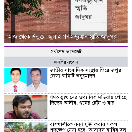
আজ থেকে উন্মুক্ত ‘জুলাই গণঅভ্যুত্থান স্মৃতি জাদুঘর
সর্বশেষ আপডেট
জনপ্রিয় সংবাদ
জাতীয় সাংবাদিক সংস্থার পিরোজপুর
জেলা কমিটি অনুমোদন
গণঅভ্যুত্থানের তথ্য বিশ্বমিডিয়ায় পৌঁছে
দিতেন আদীব, গুমের চেষ্টা ৩ বার
বাঁশখালীকে বন্যা মুক্ত করার সকল
পদক্ষেপ নেয়া হবে- আসাদুল হাবিব দুলু