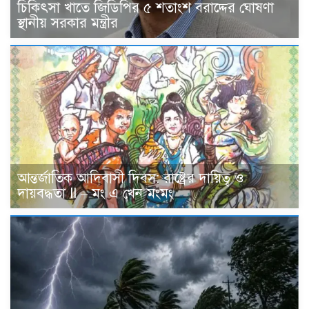
চিকিৎসা খাতে জিডিপির ৫ শতাংশ বরাদ্দের ঘোষণা
স্থানীয় সরকার মন্ত্রীর
আন্তর্জাতিক আদিবাসী দিবস: রাষ্ট্রের দায়িত্ব ও
দায়বদ্ধতা II – মং এ খেন মংমং