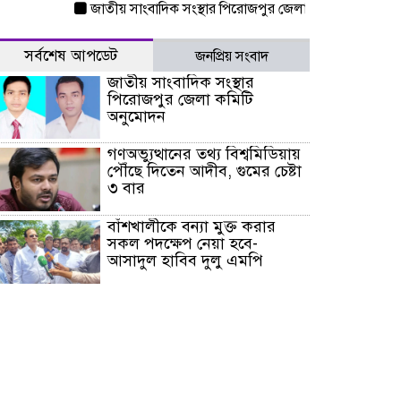
জাতীয় সাংবাদিক সংস্থার পিরোজপুর জেলা কমিটি অনুমোদন
গণ
সর্বশেষ আপডেট
জনপ্রিয় সংবাদ
জাতীয় সাংবাদিক সংস্থার
পিরোজপুর জেলা কমিটি
অনুমোদন
গণঅভ্যুত্থানের তথ্য বিশ্বমিডিয়ায়
পৌঁছে দিতেন আদীব, গুমের চেষ্টা
৩ বার
বাঁশখালীকে বন্যা মুক্ত করার
সকল পদক্ষেপ নেয়া হবে-
আসাদুল হাবিব দুলু এমপি
বিদ্যুৎ-জ্বালানি খাতে অস্থিরতা
তৈরির চেষ্টা করছে একটি চক্র :
প্রধানমন্ত্রী
টাইফুন ‘ডলফিনের’ আঘাতে
জাপানে ৫ আহত, চীনে বন্দর বন্ধ