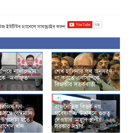
িউজ ইউটিউব চ্যানেলে সাবস্ক্রাইব করুন:
াপিয়ে নাসীরুদ্দীন
শেখ হাসিনার পথ অনুসরণ
কে ‘অবাঞ্ছিত’
না করতে এনসিপিকে
রিজভীর সতর্কবার্তা
ারজিস গণ-
রাজনৈতিক বিতর্ক নয়,
ের সঙ্গে বেঈমানি
গবেষণা ও উদ্ভাবনে গুরুত্ব
র উপদেষ্টা হতে
দেওয়ার আহ্বান স্থানীয়
রাশেদ খাঁন
সরকার মন্ত্রীর