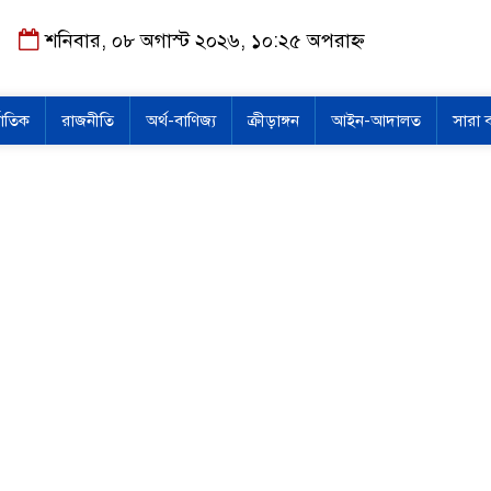
শনিবার, ০৮ অগাস্ট ২০২৬, ১০:২৫ অপরাহ্ন
জাতিক
রাজনীতি
অর্থ-বাণিজ্য
ক্রীড়াঙ্গন
আইন-আদালত
সারা 