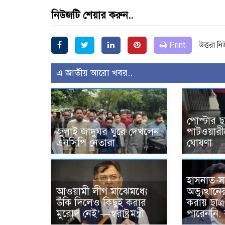
নিউজটি শেয়ার করুন..
Print
উত্তরা ন
এ জাতীয় আরো খবর..
পোস্টার ছ
জুলাই জাদুঘর ঘুরে দেখলেন
পাটওয়ারী
এনসিপি নেতারা
ঘোষণা
হাসনাত-স
আওয়ামী লীগ মাঝেমধ্যে
অভ্যুত্থান
উঁকি দিলেও কিছুই করার
করায় ছাত্
মুরোদ নেই’—স্বরাষ্ট্রমন্ত্রী
পারেননি: 