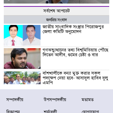
সর্বশেষ আপডেট
জনপ্রিয় সংবাদ
জাতীয় সাংবাদিক সংস্থার পিরোজপুর
জেলা কমিটি অনুমোদন
গণঅভ্যুত্থানের তথ্য বিশ্বমিডিয়ায় পৌঁছে
দিতেন আদীব, গুমের চেষ্টা ৩ বার
বাঁশখালীকে বন্যা মুক্ত করার সকল
পদক্ষেপ নেয়া হবে- আসাদুল হাবিব দুলু
এমপি
বিদ্যুৎ-জ্বালানি খাতে অস্থিরতা তৈরির
সম্পাদকীয়
উপসম্পাদকীয়
মতামত
চেষ্টা করছে একটি চক্র : প্রধানমন্ত্রী
বিজ্ঞাপন
শর্তাবলী
যোগাযোগ