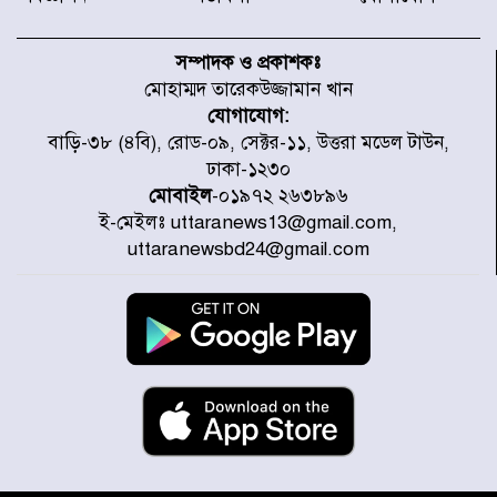
টাইফুন ‘ডলফিনের’ আঘাতে জাপানে
৫ আহত, চীনে বন্দর বন্ধ
সম্পাদক ও প্রকাশকঃ
মোহাম্মদ তারেকউজ্জামান খান
যোগাযোগ:
চিকিৎসা খাতে জিডিপির ৫ শতাংশ
বাড়ি-৩৮ (৪বি), রোড-০৯, সেক্টর-১১, উত্তরা মডেল টাউন,
বরাদ্দের ঘোষণা স্থানীয় সরকার মন্ত্রীর
ঢাকা-১২৩০
মোবাইল
-০১৯৭২ ২৬৩৮৯৬
ই-মেইলঃ uttaranews13@gmail.com,
জুলাই জাদুঘর ঘুরে দেখলেন এনসিপি
uttaranewsbd24@gmail.com
নেতারা
যুক্তরাষ্ট্রে দাবানল নেভাতে গিয়ে
হেলিকপ্টার বিধ্বস্ত, নিহত ১
মজুদদারের সর্বোচ্চ শাস্তি মৃত্যুদণ্ড, তাই
ভেবে মজুদ করবেন : আইনমন্ত্রী