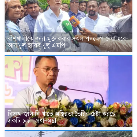
বাঁশখালীকে বন্যা মুক্ত করার সকল পদক্ষেপ নেয়া হবে-
আসাদুল হাবিব দুলু এমপি
বিদ্যুৎ-জ্বালানি খাতে অস্থিরতা তৈরির চেষ্টা করছে
একটি চক্র : প্রধানমন্ত্রী