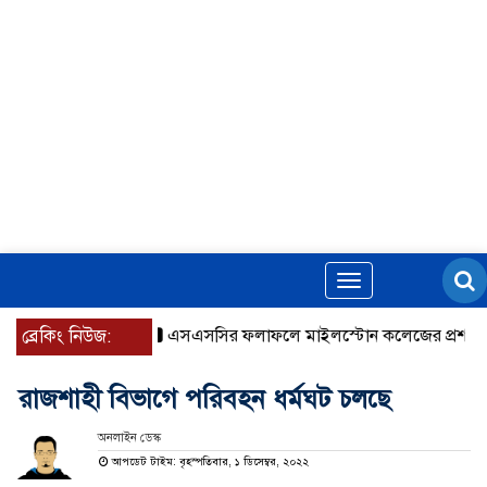
Toggle
navigation
ব্রেকিং নিউজ:
এসএসসির ফলাফলে মাইলস্টোন কলেজের প্রশংসনীয় স
রাজশাহী বিভাগে পরিবহন ধর্মঘট চলছে
অনলাইন ডেস্ক
আপডেট টাইম: বৃহস্পতিবার, ১ ডিসেম্বর, ২০২২