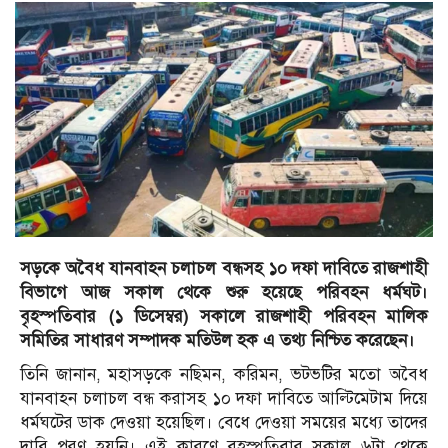
সড়কে অবৈধ যানবাহন চলাচল বন্ধসহ ১০ দফা দাবিতে রাজশাহী
বিভাগে আজ সকাল থেকে শুরু হয়েছে পরিবহন ধর্মঘট।
বৃহস্পতিবার (১ ডিসেম্বর) সকালে রাজশাহী পরিবহন মালিক
সমিতির সাধারণ সম্পাদক মতিউল হক এ তথ্য নিশ্চিত করেছেন।
তিনি জানান, মহাসড়কে নছিমন, করিমন, ভটভটির মতো অবৈধ
যানবাহন চলাচল বন্ধ করাসহ ১০ দফা দাবিতে আল্টিমেটাম দিয়ে
ধর্মঘটের ডাক দেওয়া হয়েছিল। বেধে দেওয়া সময়ের মধ্যে তাদের
দাবি পূরণ হয়নি। এই কারণে বৃহস্পতিবার সকাল ৬টা থেকে