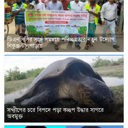
ডিএনসিসির সঙ্গে সমন্বয়ে পরিচ্ছন্নতার নতুন উদ্যোগ
নিকুঞ্জ-টানপাড়ায়
সন্দ্বীপের চরে বিপদে পড়া কচ্ছপ উদ্ধার সাগরে
অবমুক্ত