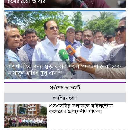
গুমের চেষ্টা ৩ বার
বাঁশখালীকে বন্যা মুক্ত করার সকল পদক্ষেপ নেয়া হবে-
আসাদুল হাবিব দুলু এমপি
সর্বশেষ আপডেট
জনপ্রিয় সংবাদ
এসএসসির ফলাফলে মাইলস্টোন
কলেজের প্রশংসনীয় সাফল্য