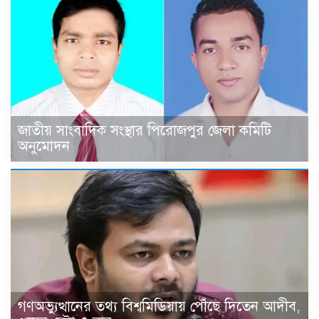
জাতীয় সাংবাদিক সংস্থার পিরোজপুর জেলা কমিটি
অনুমোদন
গণঅভ্যুত্থানের তথ্য বিশ্বমিডিয়ায় পৌঁছে দিতেন আদীব,