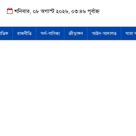
শনিবার, ০৮ অগাস্ট ২০২৬, ০৩:৪৬ পূর্বাহ্ন
জাতিক
রাজনীতি
অর্থ-বাণিজ্য
ক্রীড়াঙ্গন
আইন-আদালত
সারা 