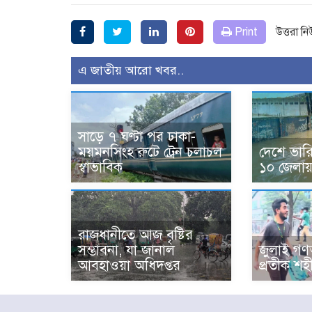
Print
উত্তরা ন
এ জাতীয় আরো খবর..
সাড়ে ৭ ঘণ্টা পর ঢাকা-
ময়মনসিংহ রুটে ট্রেন চলাচল
দেশে ভারি ব
স্বাভাবিক
১০ জেলায় 
রাজধানীতে আজ বৃষ্টির
সম্ভাবনা, যা জানাল
জুলাই গণঅ
আবহাওয়া অধিদপ্তর
প্রতীক শহী