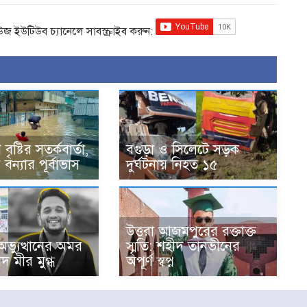
িউজ ইউটিউব চ্যানেলে সাবস্ক্রাইব করুন:
ৃষ্টির সতর্কবার্তা,
বগুড়া ও সিলেটে সড়ক
বন্যার পূর্বাভাস
দুর্ঘটনায় নিহত ১৫
উত্তরা আজমপুরের রক্তাক্ত
ভ্যুত্থানের অমর
স্মৃতি: শহীদ তানভীনের
দ মীর মুগ্ধ
অপূর্ণ স্বপ্ন