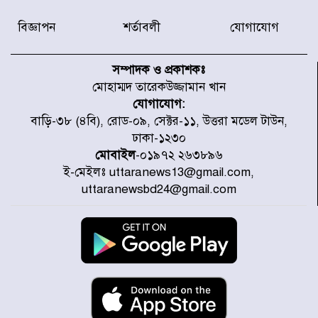
বিজ্ঞাপন
শর্তাবলী
যোগাযোগ
৫৩ নং ওয়ার্ডের সড়কে নেমপ্লেট
স্থাপনের উদ্যোগ চান মিয়া ব্যাপারীর
সম্পাদক ও প্রকাশকঃ
মোহাম্মদ তারেকউজ্জামান খান
যোগাযোগ:
৭ জেলায় ঝোড়ো হাওয়াসহ বজ্রবৃষ্টির
বাড়ি-৩৮ (৪বি), রোড-০৯, সেক্টর-১১, উত্তরা মডেল টাউন,
শঙ্কা
ঢাকা-১২৩০
মোবাইল
-০১৯৭২ ২৬৩৮৯৬
ই-মেইলঃ uttaranews13@gmail.com,
বগুড়া ও সিলেটে সড়ক দুর্ঘটনায় নিহত
uttaranewsbd24@gmail.com
১৫
জুলাইয়ে দেশজুড়ে ৪৫৮টি সড়ক
দুর্ঘটনায় ৪১৬ জন নিহত হয়েছেন
হারিয়ে যাওয়া শিশুকে পরিবারের কাছে