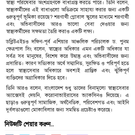
স্বাস্থ্য পরিষেবার অংশগ্রহণকে বাধাগ্রস্ত করতে পারে। তিনি বলেন,
স্বাস্থ্যকর্মীদের এই বাধাগুলো অতিক্রমে সাহায্য করার জন্য একটি
গুরুত্বপূর্ণ ভূমিকা রয়েছে? শরণার্থী গ্লোবাল স্কুলের মাধ্যমে শরণার্থী
এবং অভিবাসীদের আরও ভালো সেবা দেওয়ার জন্য
স্বাস্থ্যকর্মীদের সক্ষমতা তৈরি করাও একটি লক্ষ্য।
ডব্লিউএইচও দক্ষিণ-পূর্ব এশিয়ার আঞ্চলিক পরিচালক ড. পুনম
ক্ষেত্রপাল সিং বলেন, স্বাস্থ্যের অধিকার এমন একটি অধিকার যা
সর্বত্র সব মানুষের, বিশেষ করে উদ্বাস্তু এবং অভিবাসীদের জন্য
প্রসারিত। কারণ সত্যিকার অর্থে সম্মানিত, সুরক্ষিত ও পরিপূর্ণ হতে
হলে স্বাস্থ্যসেবার অধিকারে অবশ্যই প্রান্তিক এবং ঝুঁকিপূর্ণ
ব্যক্তিদের অগ্রাধিকার দিতে হবে।
তিনি আরও বলেন, বাংলাদেশ শুধু তাদের বিনামূল্যে স্বাস্থ্যসেবার
অ্যাক্সেসই দেয়নি, করোনাভাইরাসের ভ্যাকসিনও দিয়েছে। এ
ছাড়াও গুরুত্বপূর্ণ সামাজিক, অর্থনৈতিক, পরিবেশগত এবং আইনি
দুর্বলতাগুলো মোকাবিলার জন্য সমন্বিত প্রচেষ্টাও করেছে।
নিউজটি শেয়ার করুন..