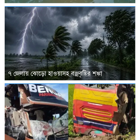
৭ জেলায় ঝোড়ো হাওয়াসহ বজ্রবৃষ্টির শঙ্কা