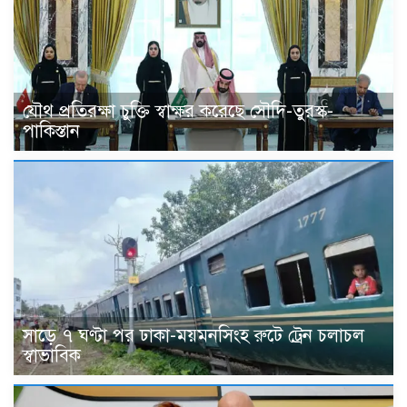
যৌথ প্রতিরক্ষা চুক্তি স্বাক্ষর করেছে সৌদি-তুরস্ক-
পাকিস্তান
সাড়ে ৭ ঘণ্টা পর ঢাকা-ময়মনসিংহ রুটে ট্রেন চলাচল
স্বাভাবিক