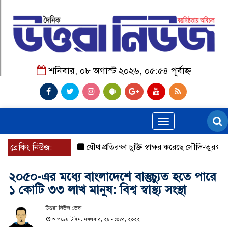
শনিবার, ০৮ অগাস্ট ২০২৬, ০৫:৫৪ পূর্বাহ্ন
Toggle
navigation
ব্রেকিং নিউজ:
যৌথ প্রতিরক্ষা চুক্তি স্বাক্ষর করেছে সৌদি-তুরস্ক-পাকিস্ত
২০৫০-এর মধ্যে বাংলাদেশে বাস্তুচ্যুত হতে পারে
১ কোটি ৩৩ লাখ মানুষ: বিশ্ব স্বাস্থ্য সংস্থা
উত্তরা নিউজ ডেস্ক
আপডেট টাইম: মঙ্গলবার, ২৯ নভেম্বর, ২০২২