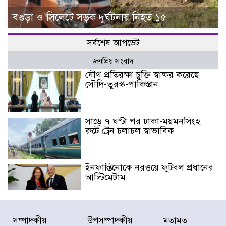
বগুড়া ও সিলেটে সড়ক দুর্ঘটনায় নিহত ১৫
সর্বশেষ আপডেট
জনপ্রিয় সংবাদ
যৌথ প্রতিরক্ষা চুক্তি স্বাক্ষর করেছে
সৌদি-তুরস্ক-পাকিস্তান
সাড়ে ৭ ঘণ্টা পর ঢাকা-ময়মনসিংহ
রুটে ট্রেন চলাচল স্বাভাবিক
ইনফান্তিনোকে নরওয়ে ফুটবল প্রধানের
আল্টিমেটাম
দেশে ভারি বৃষ্টির সতর্কবার্তা, ১০
সম্পাদকীয়
উপসম্পাদকীয়
মতামত
জেলায় বন্যার পূর্বাভাস