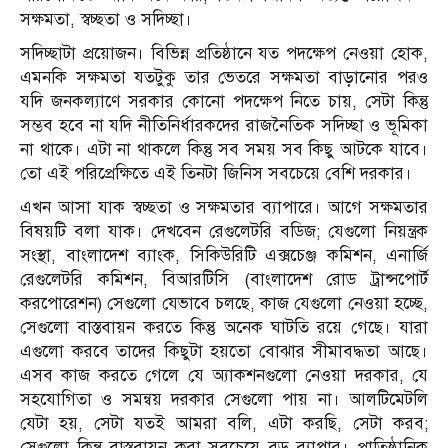
সক্ষমতা, স্বচ্ছতা ও সদিচ্ছা।
সদিচ্ছাটা প্রয়োজন। বিভিন্ন প্রতিষ্ঠানে যত পদক্ষেপ নেওয়া হোক,
এমনকি সক্ষমতা যতটুকু তার ভেতরে সক্ষমতা বাড়ানোর পরও
যদি জনকল্যাণে সরকার কোনো পদক্ষেপ নিতে চায়, সেটা কিন্তু
সম্ভব হবে না যদি নীতিনির্ধারকদের রাজনৈতিক সদিচ্ছা ও ভূমিকা
না থাকে। এটা না থাকলে কিন্তু সব সময় সব কিছু আটকে যাবে।
তো এই পরিপ্রেক্ষিতে এই তিনটা জিনিস সবচেয়ে বেশি দরকার।
এখন আসা যাক স্বচ্ছতা ও সক্ষমতার ব্যাপারে। আগে সক্ষমতার
বিষয়টি বলা যাক। দেখবেন রেগুলেটরি বডিজ; যেগুলো নিয়ন্ত্রক
সংস্থা, বাংলাদেশ ব্যাংক, সিকিউরিটি এক্সচেঞ্জ কমিশন, এনার্জি
রেগুলেটরি কমিশন, বিআরটিসি (বাংলাদেশ রোড ট্রান্সপোর্ট
করপোরেশন) সেগুলো যেভাবে চলছে, কাজ যেগুলো নেওয়া হচ্ছে,
সেগুলো বাস্তবায়ন করতে কিন্তু অনেক ঘাটতি রয়ে গেছে। যারা
এগুলো করবে তাদের কিছুটা হয়তো বোঝার সীমাবদ্ধতা আছে।
এসব কাজ করতে গেলে যে অ্যাকশনগুলো নেওয়া দরকার, যে
সহযোগিতা ও সমন্বয় দরকার সেগুলো পায় না। আলটিমেটলি
যেটা হয়, সেটা যতই আমরা বলি, এটা করছি, সেটা করব;
সেগুলো কিন্তু বাস্তবায়ন করা সবচেয়ে বড় ব্যাপার। প্রাতিষ্ঠানিক