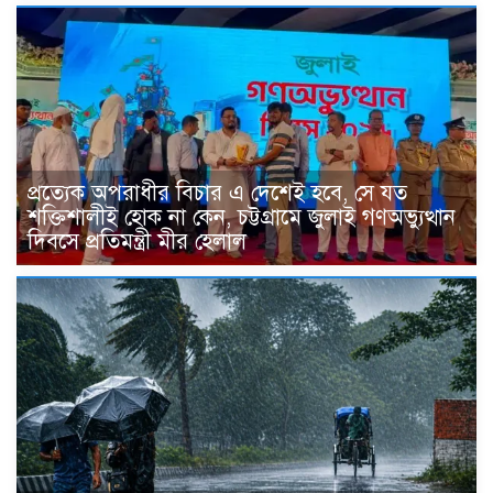
প্রত্যেক অপরাধীর বিচার এ দেশেই হবে, সে যত
শক্তিশালীই হোক না কেন, চট্টগ্রামে জুলাই গণঅভ্যুত্থান
দিবসে প্রতিমন্ত্রী মীর হেলাল