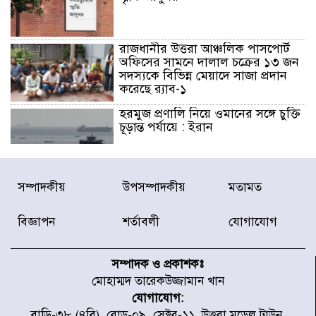
রাজধানীর উত্তরা আঞ্চলিক পাসপোর্ট
অফিসের সামনে দালাল চক্রের ১৩ জন
সদস্যকে বিভিন্ন মেয়াদে সাজা প্রদান
করেছে র‌্যাব-১
হরমুজ প্রণালি নিয়ে ওমানের সঙ্গে চুক্তি
চূড়ান্ত পর্যায়ে : ইরান
প্রত্যেক অপরাধীর বিচার এ দেশেই
সম্পাদকীয়
উপসম্পাদকীয়
মতামত
হবে, সে যত শক্তিশালীই হোক না কেন,
চট্টগ্রামে জুলাই গণঅভ্যুত্থান দিবসে
প্রতিমন্ত্রী মীর হেলাল
বিজ্ঞাপন
শর্তাবলী
যোগাযোগ
আগামী ৫ দিন বৃষ্টির আভাস
সম্পাদক ও প্রকাশকঃ
মোহাম্মদ তারেকউজ্জামান খান
যোগাযোগ:
হাসিনার বক্তব্য প্রচারে ভারতের সমর্থন
বাড়ি-৩৮ (৪বি), রোড-০৯, সেক্টর-১১, উত্তরা মডেল টাউন,