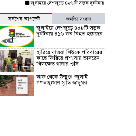
জুলাইয়ে দেশজুড়ে ৪৫৮টি সড়ক দুর্ঘটনায় ৪১৬ জন নিহত হয়েছেন
সর্বশেষ আপডেট
জনপ্রিয় সংবাদ
জুলাইয়ে দেশজুড়ে ৪৫৮টি সড়ক
দুর্ঘটনায় ৪১৬ জন নিহত হয়েছেন
হারিয়ে যাওয়া শিশুকে পরিবারের
কাছে ফিরিয়ে প্রশংসায় ভাসছেন
খিলক্ষেত থানার ওসি
আজ থেকে উন্মুক্ত ‘জুলাই
গণঅভ্যুত্থান স্মৃতি জাদুঘর
রাজধানীর উত্তরা আঞ্চলিক
পাসপোর্ট অফিসের সামনে দালাল
চক্রের ১৩ জন সদস্যকে বিভিন্ন
মেয়াদে সাজা প্রদান করেছে
‌্যাব-১
হরমুজ প্রণালি নিয়ে ওমানের সঙ্গে