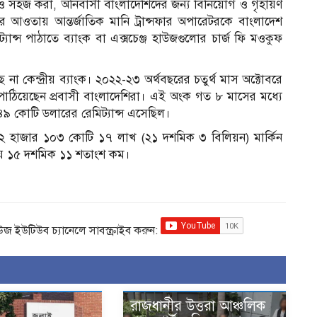
সারণ ও সহজ করা, অনিবাসী বাংলাদেশিদের জন্য বিনিয়োগ ও গৃহায়ণ
ির আওতায় আন্তর্জাতিক মানি ট্রান্সফার অপারেটরকে বাংলাদেশ
 রেমিট্যান্স পাঠাতে ব্যাংক বা এক্সচেঞ্জ হাউজগুলোর চার্জ ফি মওকুফ
ে না কেন্দ্রীয় ব্যাংক। ২০২২-২৩ অর্থবছরের চতুর্থ মাস অক্টোবরে
পাঠিয়েছেন প্রবাসী বাংলাদেশিরা। এই অংক গত ৮ মাসের মধ্যে
৪৯ কোটি ডলারের রেমিট্যান্স এসেছিল।
ছরে ২ হাজার ১০৩ কোটি ১৭ লাখ (২১ দশমিক ৩ বিলিয়ন) মার্কিন
েয়ে ১৫ দশমিক ১১ শতাংশ কম।
িউজ ইউটিউব চ্যানেলে সাবস্ক্রাইব করুন:
রাজধানীর উত্তরা আঞ্চলিক