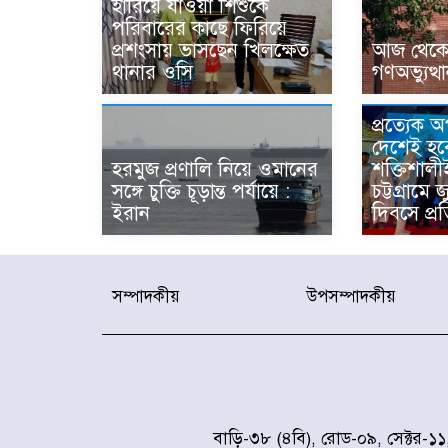
হারিয়ে যাওয়া শিশুকে
পরিবারের কাছে ফিরিয়ে
প্রশংসায় ভাসছেন খিলক্ষেত
আজ থেকে উ
থানার ওসি
গণঅভ্যুত্থ
প্রত্যেক 
দেশেই হব
হরমুজ প্রণালি নিয়ে ওমানের
শক্তিশালী
সঙ্গে চুক্তি চূড়ান্ত পর্যায়ে :
চট্টগ্রামে 
ইরান
দিবসে প্রত
সম্পাদকীয়
উপসম্পাদকীয়
বাড়ি-৩৮ (৪বি), রোড-০৯, সেক্টর-১