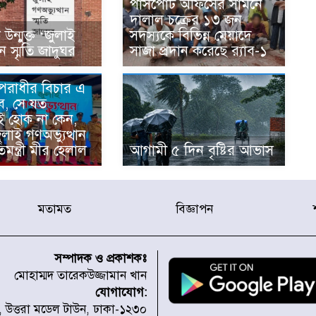
পাসপোর্ট অফিসের সামনে
দালাল চক্রের ১৩ জন
ন্মুক্ত ‘জুলাই
সদস্যকে বিভিন্ন মেয়াদে
ান স্মৃতি জাদুঘর
সাজা প্রদান করেছে র‌্যাব-১
অপরাধীর বিচার এ
ে, সে যত
ই হোক না কেন,
জুলাই গণঅভ্যুত্থান
িমন্ত্রী মীর হেলাল
আগামী ৫ দিন বৃষ্টির আভাস
মতামত
বিজ্ঞাপন
সম্পাদক ও প্রকাশকঃ
মোহাম্মদ তারেকউজ্জামান খান
যোগাযোগ:
১, উত্তরা মডেল টাউন, ঢাকা-১২৩০