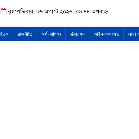
বৃহস্পতিবার, ০৬ অগাস্ট ২০২৬, ০৬:৪৪ অপরাহ্ন
জাতিক
রাজনীতি
অর্থ-বাণিজ্য
ক্রীড়াঙ্গন
আইন-আদালত
সারা 